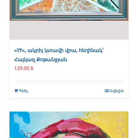
«17», ակրիլ կտավի վրա, հեղինակ՝
Հայկազ Քոթանջյան
129.00
$
Գնել
Ավելին