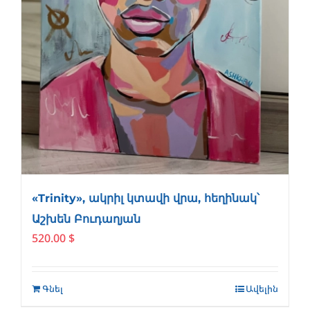
«Trinity», ակրիլ կտավի վրա, հեղինակ՝
Աշխեն Բուդաղյան
520.00
$
Գնել
Ավելին