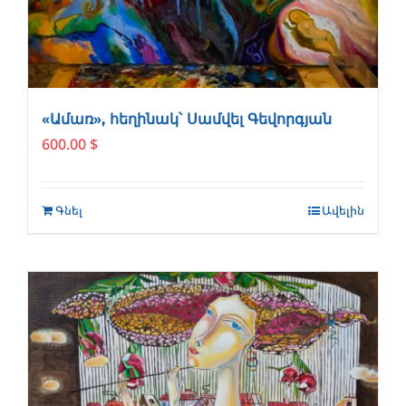
«Ամառ», հեղինակ՝ Սամվել Գեվորգյան
600.00
$
Գնել
Ավելին