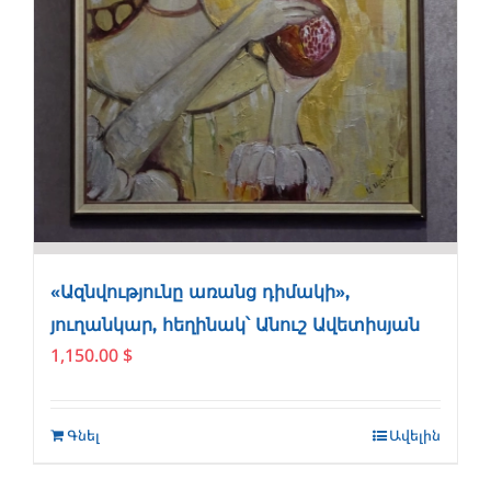
«Ազնվությունը առանց դիմակի»,
յուղանկար, հեղինակ՝ Անուշ Ավետիսյան
1,150.00
$
Գնել
Ավելին