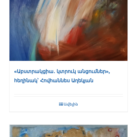
«Աբստրակցիա․ կտրուկ անցումներ»,
հեղինակ՝ Հովհաննես Աղեկյան
Ավելին