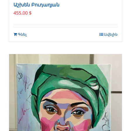
Աշխեն Բուդաղյան
455.00
$
Գնել
Ավելին