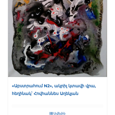
«Աբստրահում N2», ակրիլ կտավի վրա,
հեղինակ՝ Հովհաննես Աղեկյան
Ավելին