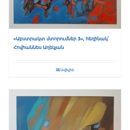
«Աբստրակտ մտորումներ 3», հեղինակ՝
Հովհաննես Աղեկյան
Ավելին