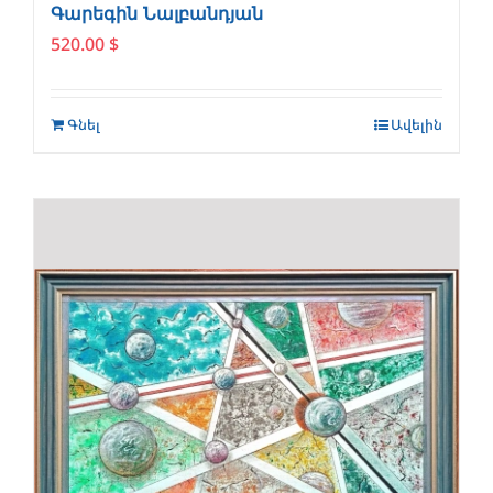
Գարեգին Նալբանդյան
520.00
$
Գնել
Ավելին