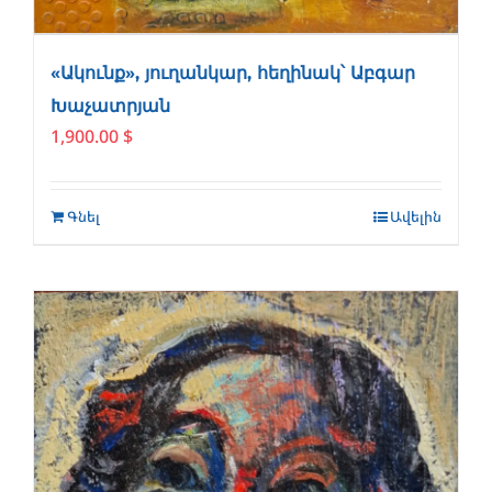
«Ակունք», յուղանկար, հեղինակ՝ Աբգար
Խաչատրյան
1,900.00
$
Գնել
Ավելին