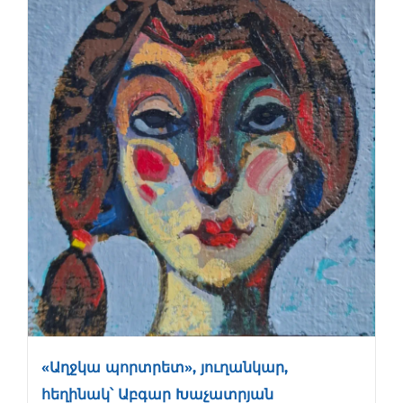
«Աղջկա պորտրետ», յուղանկար,
հեղինակ՝ Աբգար Խաչատրյան