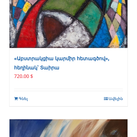
«Աբստրակցիա կարմիր հետագծով»,
հեղինակ՝ Տաիրա
720.00
$
Գնել
Ավելին