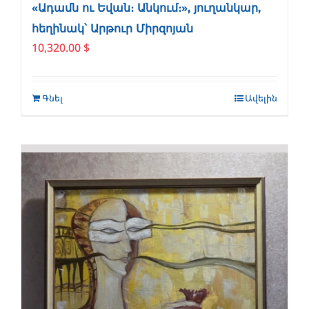
«Ադամն ու Եվան։ Անկում։», յուղանկար,
հեղինակ՝ Արթուր Միրզոյան
10,320.00
$
Գնել
Ավելին