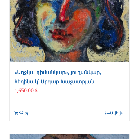
«Աղջկա դիմանկար», յուղանկար,
հեղինակ՝ Աբգար Խաչատրյան
1,650.00
$
Գնել
Ավելին