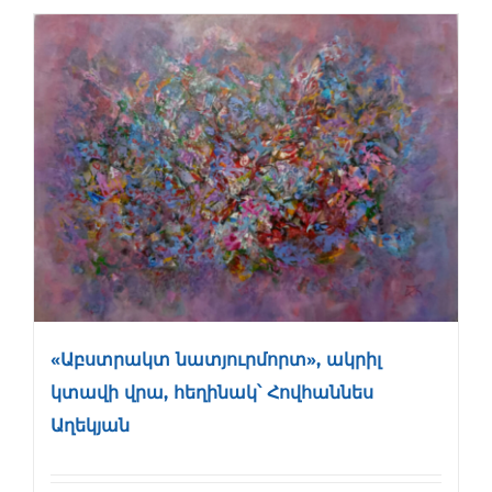
«Աբստրակտ նատյուրմորտ», ակրիլ
կտավի վրա, հեղինակ՝ Հովհաննես
Աղեկյան