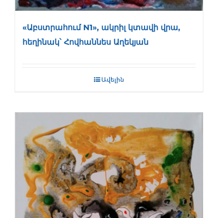
«Աբստրահում N1», ակրիլ կտավի վրա,
հեղինակ՝ Հովհաննես Աղեկյան
Ավելին