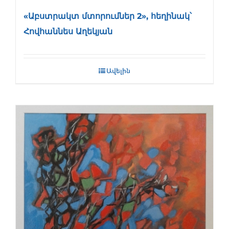
«Աբստրակտ մտորումներ 2», հեղինակ՝
Հովհաննես Աղեկյան
Ավելին