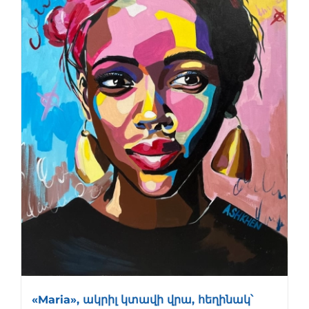
«Maria», ակրիլ կտավի վրա, հեղինակ՝