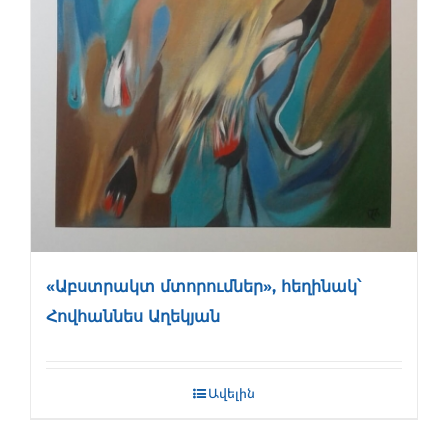
«Աբստրակտ մտորումներ», հեղինակ՝
Հովհաննես Աղեկյան
Ավելին