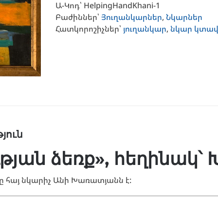
Ա-Կոդ՝
HelpingHandKhani-1
Բաժիններ՝
Յուղանկարներ
,
Նկարներ
Հատկորոշիչներ՝
յուղանկար
,
նկար կտավ
յուն
թյան ձեռք», հեղինակ՝
 հայ նկարիչ Անի Խառատյանն է: