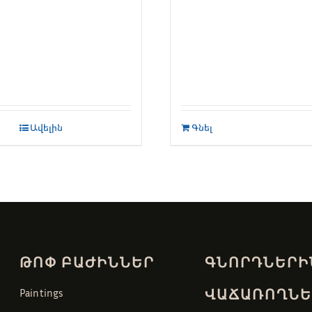
Ավելին
Գնել
ԹՈՓ ԲԱԺԻՆՆԵՐ
ԳՆՈՐԴՆԵՐԻ
ՎԱՃԱՌՈՂՆԵ
Paintings