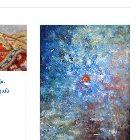
»,
այան