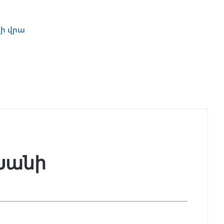
ի վրա
 Խանի