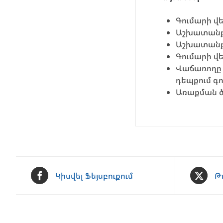
Գումարի վե
Աշխատանքը
Աշխատանքի
Գումարի վ
Վաճառողը 
դեպքում գ
Առաքման ծ
Կիսվել Ֆեյսբուքում
Թ