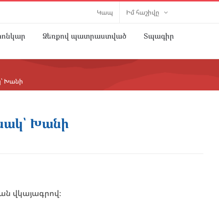
Կապ
Իմ հաշիվը
տոնկար
Ձեռքով պատրաստված
Տպագիր
կ՝ Խանի
ինակ՝ Խանի
ան վկայագրով։