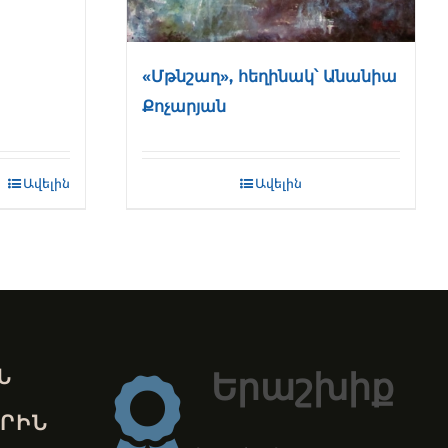
«Մթնշաղ», հեղինակ՝ Անանիա
Քոչարյան
Ավելին
Ավելին
Ն
Երաշխիք
ՐԻՆ