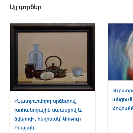
Այլ գործեր
«Աբստր
անցումն
«Նատյուրմորդ սրճեփով,
Հովհան
խոհանոցային սպասքով և
ձվերով», հեղինակ՝ Արթուր
Իսայան