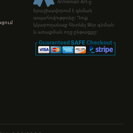
Armenian Art-ը
երաշխավորում է գնման
ապահովությունը: Դուք
ցում
կկարողանաք հետևել Ձեր գնման
և առաքման ողջ ընթացքը: