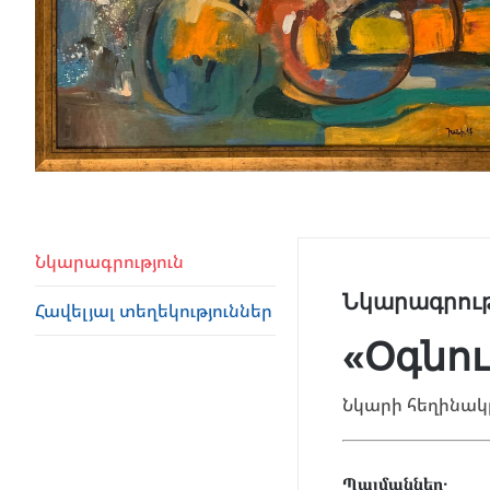
Նկարագրություն
Նկարագրութ
Հավելյալ տեղեկություններ
«Օգնու
Նկարի հեղինակը
Պայմաններ․