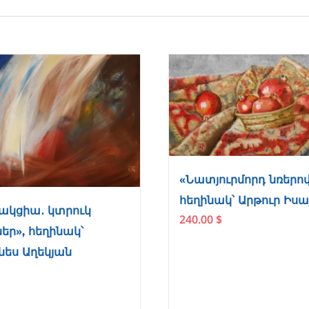
«Նատյուրմորդ նռերով
հեղինակ՝ Արթուր Իս
ակցիա․ կտրուկ
240.00
$
եր», հեղինակ՝
նես Աղեկյան