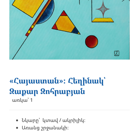
«Հայաստան»։ Հեղինակ՝
Զաքար Զոհրաբյան
առկա՝ 1
Նկարը՝ կտավ / ակրիլիկ։
Առանց շրջանակի։