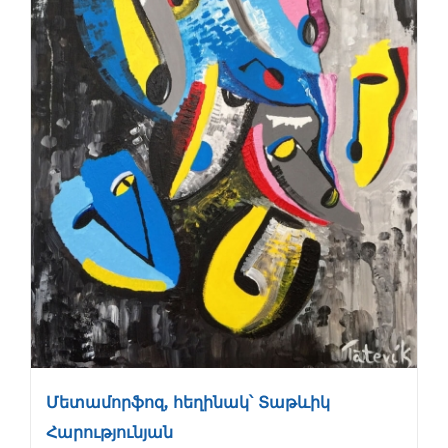
Մետամորֆոզ, հեղինակ՝ Տաթևիկ
Հարությունյան