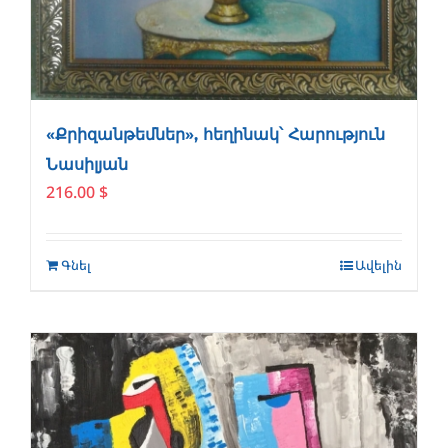
«Քրիզանթեմներ», հեղինակ՝ Հարություն
Նասիլյան
216.00
$
Գնել
Ավելին