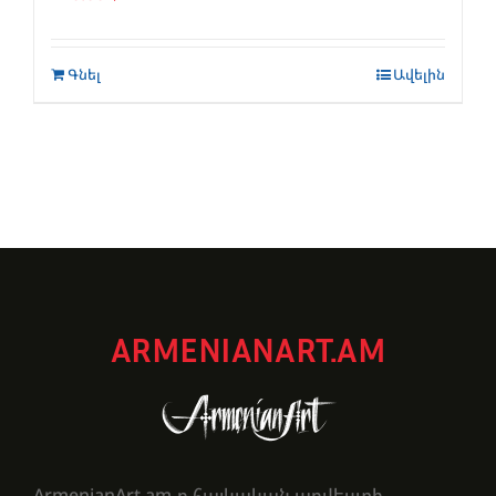
Գնել
Ավելին
ARMENIANART.AM
ArmenianArt.am-ը հայկական արվեստի