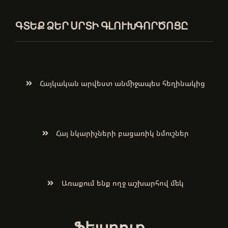
ԳՏԵՔ ՁԵՐ ՍՐՏԻ ԳԼՈՒԽԳՈՐԾՈՑԸ
Հայկական արվեստ անմիջապես հեղինակից
Հայ նկարիչների բացառիկ նմուշներ
Առաքում ենք ողջ աշխարհով մեկ
Ֆեյսբուք