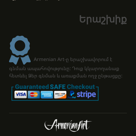
Երաշխիք
Armenian Art-ը երաշխավորում է
գնման ապահովությունը: Դուք կկարողանաք
հետևել Ձեր գնման և առաքման ողջ ընթացքը: