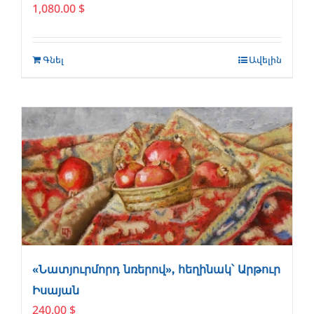
1,080.00
$
Գնել
Ավելին
«Նատյուրմորդ նռերով», հեղինակ՝ Արթուր
Իսայան
240.00
$