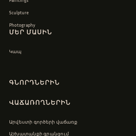
Sculpture
Photography
ՄԵՐ ՄԱՍԻՆ
Կապ
ԳՆՈՐԴՆԵՐԻՆ
ՎԱՃԱՌՈՂՆԵՐԻՆ
Արվեստի գործերի վաճառք
Աշխատանքի գրանցում