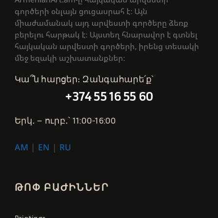
գործերի օնլայն ցուցասրահ է։ Այն
միաժամանակ այդ արվեստի գործերը ձեռք
բերելու հարթակ է։ Այստեղ հնարավոր է գտնել
հայկական արվեստի գործերի, իրենց տեսակի
մեջ եզակի աշխատանքներ։
Կա՞ն հարցեր։ Զանգահարե՛ք՝
+374 55 16 55 60
Երկ․ – ուրբ․՝ 11:00-16:00
AM
|
EN
|
RU
ԹՈՓ ԲԱԺԻՆՆԵՐ
Paintings