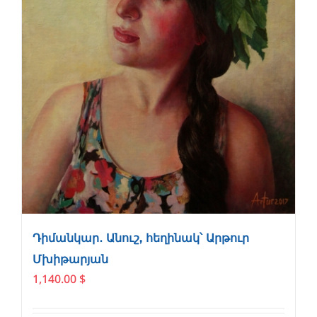
Դիմանկար․ Անուշ, հեղինակ՝ Արթուր
Մխիթարյան
1,140.00
$