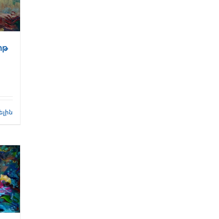
իթ
ելին