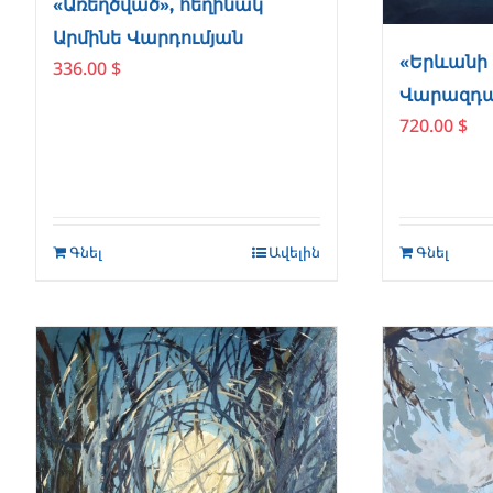
«Առեղծված», հեղինակ՝
Արմինե Վարդումյան
«Երևանի 
336.00
$
Վարազդա
720.00
$
Գնել
Ավելին
Գնել