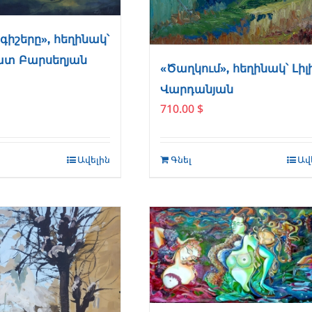
գիշերը», հեղինակ՝
տ Բարսեղյան
«Ծաղկում», հեղինակ՝ Լիլ
Վարդանյան
710.00
$
Ավելին
Գնել
Ավ