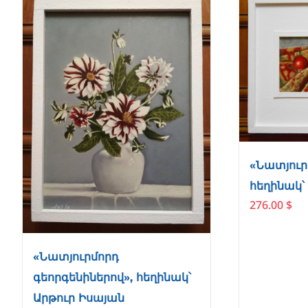
«Նատյուր
հեղինակ՝
276.00
$
«Նատյուրմորդ
գեորգենիներով», հեղինակ՝
Արթուր Իսայան