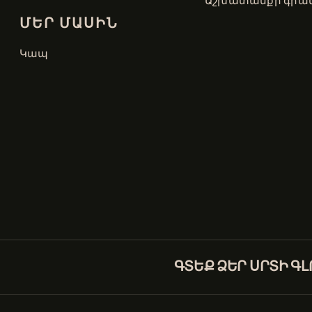
Աշխատանքի գրան
ՄԵՐ ՄԱՍԻՆ
Կապ
ԳՏԵՔ ՁԵՐ ՍՐՏԻ Գ