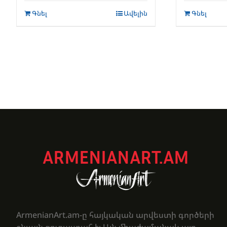
Գնել
Ավելին
Գնել
ARMENIANART.AM
ArmenianArt.am-ը հայկական արվեստի գործերի