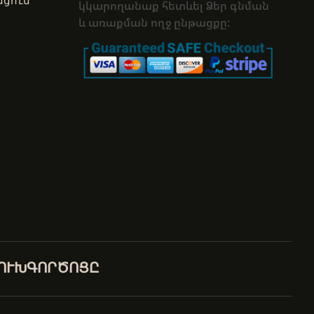
ցում
կկարողանաք հետևել Ձեր գնման
և առաքման ողջ ընթացքը:
ԼՈՒԽԳՈՐԾՈՑԸ