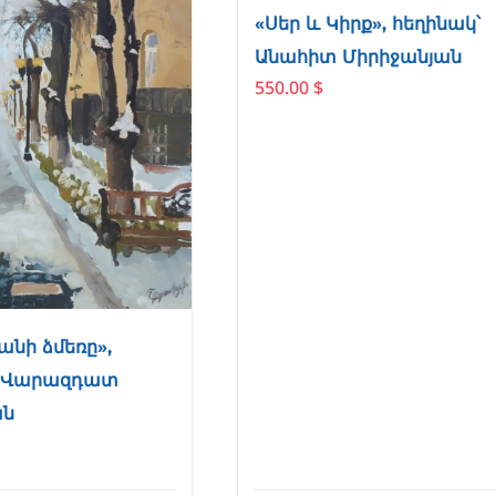
«Սեր և Կիրք», հեղինակ՝
Անահիտ Միրիջանյան
550.00
$
նի ձմեռը»,
՝ Վարազդատ
ան