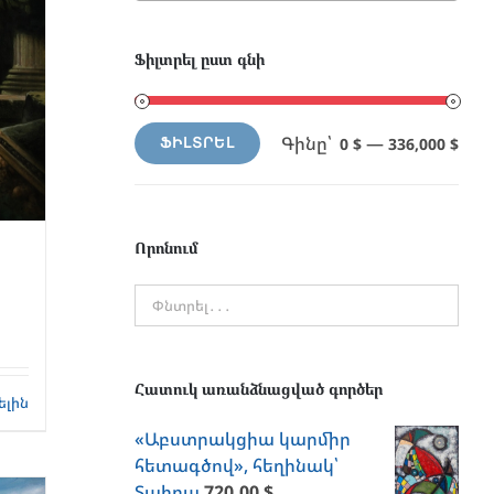
Ֆիլտրել ըստ գնի
Գինը՝
—
0 $
336,000 $
ՖԻԼՏՐԵԼ
Min
Max
price
price
Որոնում
ն
Հատուկ առանձնացված գործեր
ելին
«Աբստրակցիա կարմիր
հետագծով», հեղինակ՝
Տաիրա
720.00
$