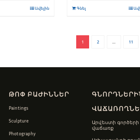
Ավելին
Գնել
Ավ
1
2
…
11
ԹՈՓ ԲԱԺԻՆՆԵՐ
ԳՆՈՐԴՆԵՐԻ
ՎԱՃԱՌՈՂՆԵ
Paintings
Sculpture
Արվեստի գործերի
վաճառք
Photography