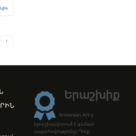
ելին
Ն
Երաշխիք
ՐԻՆ
Armenian Art-ը
երաշխավորում է գնման
ապահովությունը: Դուք