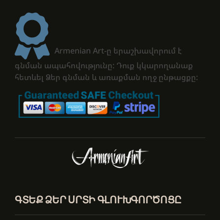
Armenian Art-ը երաշխավորում է
գնման ապահովությունը: Դուք կկարողանաք
հետևել Ձեր գնման և առաքման ողջ ընթացքը:
ԳՏԵՔ ՁԵՐ ՍՐՏԻ ԳԼՈՒԽԳՈՐԾՈՑԸ