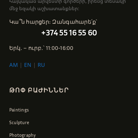
հայկական արվեստի գործերի, իրենց տեսակի
մեջ եզակի աշխատանքներ։
Կա՞ն հարցեր։ Զանգահարե՛ք՝
+374 55 16 55 60
Երկ․ – ուրբ․՝ 11:00-16:00
AM
|
EN
|
RU
ԹՈՓ ԲԱԺԻՆՆԵՐ
Paintings
Sculpture
Photography