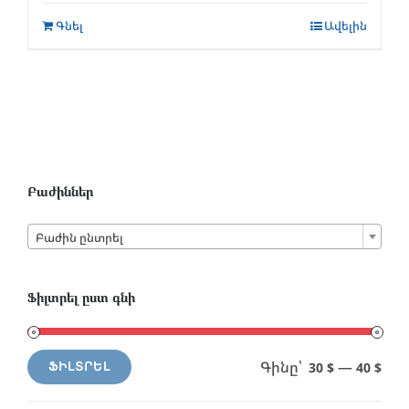
Գնել
Ավելին
Բաժիններ

Բաժին ընտրել
Ֆիլտրել ըստ գնի
Գինը՝
—
30 $
40 $
ՖԻԼՏՐԵԼ
Min
Max
price
price