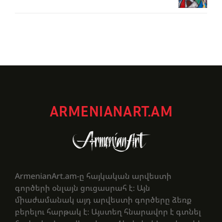
ARMENIANART.AM
ArmenianArt.am-ը հայկական արվեստի
գործերի օնլայն ցուցասրահ է։ Այն
միաժամանակ այդ արվեստի գործերը ձեռք
բերելու հարթակ է։ Այստեղ հնարավոր է գտնել