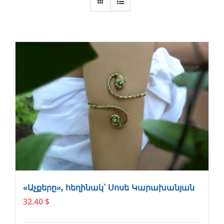
«Աչքերը», հեղինակ՝ Սոսե Կարախանյան
32.40
$