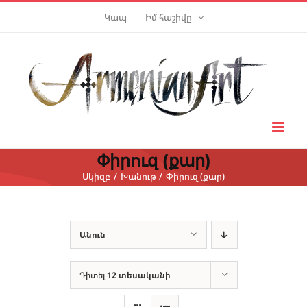
Skip
Կապ
Իմ հաշիվը
to
content
Փիրուզ (քար)
Սկիզբ
Խանութ
Փիրուզ (քար)
Անուն
Դիտել
12 տեսականի