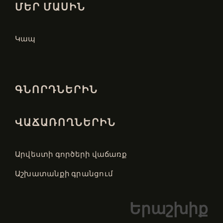
ՄԵՐ ՄԱՍԻՆ
Կապ
ԳՆՈՐԴՆԵՐԻՆ
ՎԱՃԱՌՈՂՆԵՐԻՆ
Արվեստի գործերի վաճառք
Աշխատանքի գրանցում
Երաշխիք