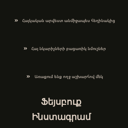
Հայկական արվեստ անմիջապես հեղինակից
Հայ նկարիչների բացառիկ նմուշներ
Առաքում ենք ողջ աշխարհով մեկ
Ֆեյսբուք
Ինստագրամ