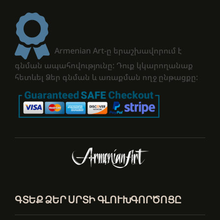
Armenian Art-ը երաշխավորում է
գնման ապահովությունը: Դուք կկարողանաք
հետևել Ձեր գնման և առաքման ողջ ընթացքը:
ԳՏԵՔ ՁԵՐ ՍՐՏԻ ԳԼՈՒԽԳՈՐԾՈՑԸ