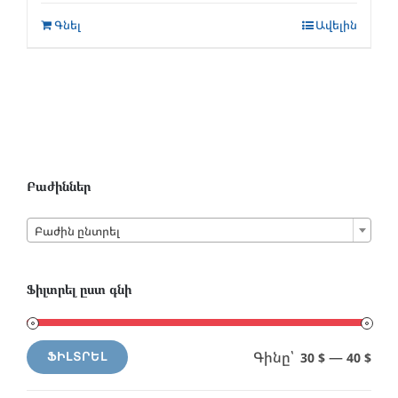
Գնել
Ավելին
Բաժիններ

Բաժին ընտրել
Ֆիլտրել ըստ գնի
Գինը՝
—
30 $
40 $
ՖԻԼՏՐԵԼ
Min
Max
price
price