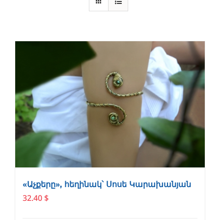
«Աչքերը», հեղինակ՝ Սոսե Կարախանյան
32.40
$