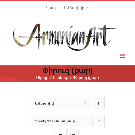
Skip
Կապ
Իմ հաշիվը
to
content
Փիրուզ (քար)
Սկիզբ
Խանութ
Փիրուզ (քար)
Ամսաթիվ
Դիտել
12 տեսականի