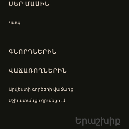
ՄԵՐ ՄԱՍԻՆ
Կապ
ԳՆՈՐԴՆԵՐԻՆ
ՎԱՃԱՌՈՂՆԵՐԻՆ
Արվեստի գործերի վաճառք
Աշխատանքի գրանցում
Երաշխիք