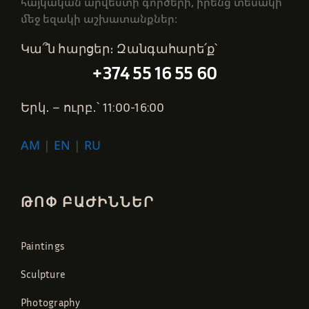
հայկական արվեստի գործերի, իրենց տեսակի
մեջ եզակի աշխատանքներ։
Կա՞ն հարցեր։ Զանգահարե՛ք՝
+374 55 16 55 60
Երկ․ – ուրբ․՝ 11:00-16:00
AM
|
EN
|
RU
ԹՈՓ ԲԱԺԻՆՆԵՐ
Paintings
Sculpture
Photography