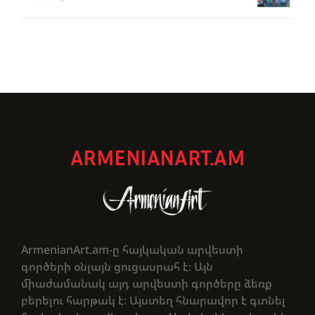
ARMENIANART.AM
ArmenianArt.am-ը հայկական արվեստի
գործերի օնլայն ցուցասրահ է։ Այն
միաժամանակ այդ արվեստի գործերը ձեռք
բերելու հարթակ է։ Այստեղ հնարավոր է գտնել