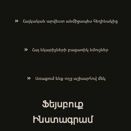
Հայկական արվեստ անմիջապես հեղինակից
Հայ նկարիչների բացառիկ նմուշներ
Առաքում ենք ողջ աշխարհով մեկ
Ֆեյսբուք
Ինստագրամ