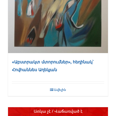
«Աբստրակտ մտորումներ», հեղինակ՝
Հովհաննես Աղեկյան
Ավելին
Առկա չէ / Վաճառված է