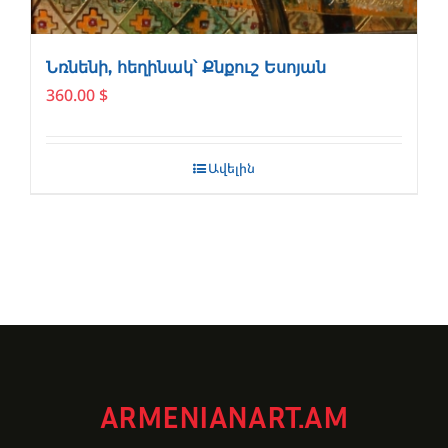
Նռնենի, հեղինակ՝ Քնքուշ Եսոյան
360.00
$
Ավելին
ARMENIANART.AM