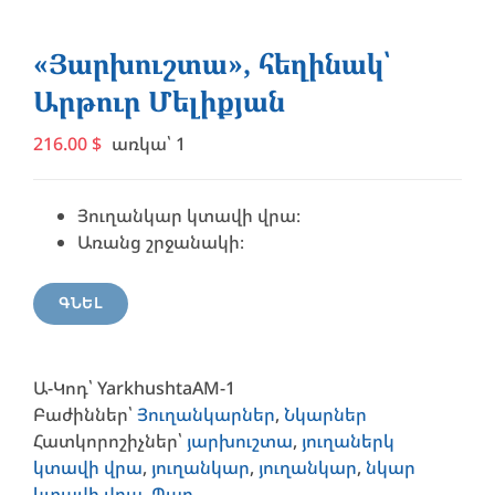
«Յարխուշտա», հեղինակ՝
Արթուր Մելիքյան
216.00
$
առկա՝ 1
Յուղանկար կտավի վրա։
Առանց շրջանակի։
ԳՆԵԼ
Ա-Կոդ՝
YarkhushtaAM-1
Բաժիններ՝
Յուղանկարներ
,
Նկարներ
Հատկորոշիչներ՝
յարխուշտա
,
յուղաներկ
կտավի վրա
,
յուղանկար
,
յուղանկար
,
նկար
կտավի վրա
,
Պար