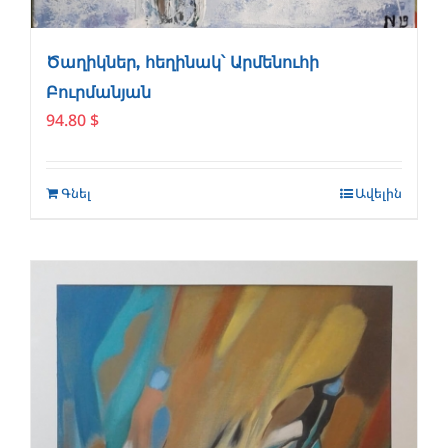
Ծաղիկներ, հեղինակ՝ Արմենուհի
Բուրմանյան
94.80
$
Գնել
Ավելին