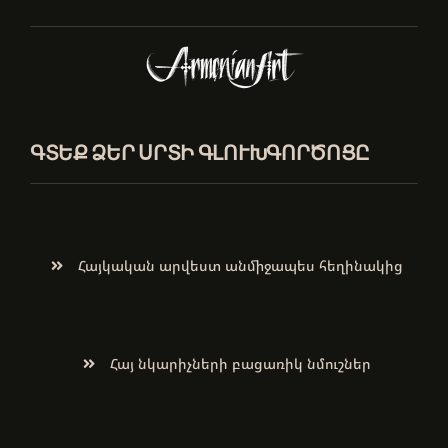
ԳՏԵՔ ՁԵՐ ՍՐՏԻ ԳԼՈՒԽԳՈՐԾՈՑԸ
Հայկական արվեստ անմիջապես հեղինակից
Հայ նկարիչների բացառիկ նմուշներ