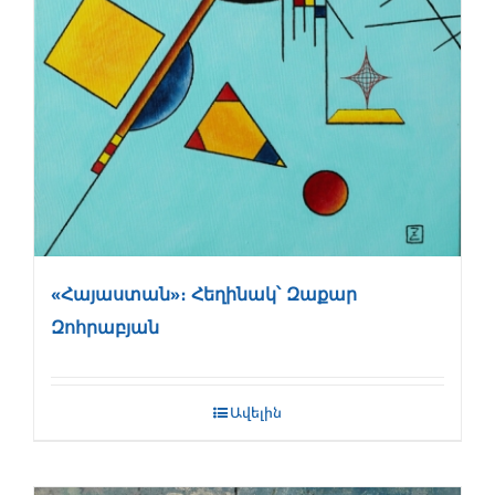
«Հայաստան»։ Հեղինակ՝ Զաքար
Զոհրաբյան
Ավելին