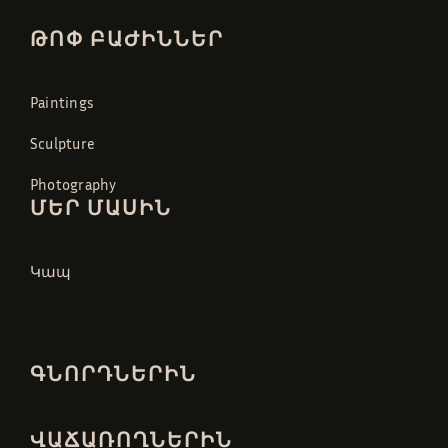
ԹՈՓ ԲԱԺԻՆՆԵՐ
Paintings
Sculpture
Photography
ՄԵՐ ՄԱՍԻՆ
Կապ
ԳՆՈՐԴՆԵՐԻՆ
ՎԱՃԱՌՈՂՆԵՐԻՆ