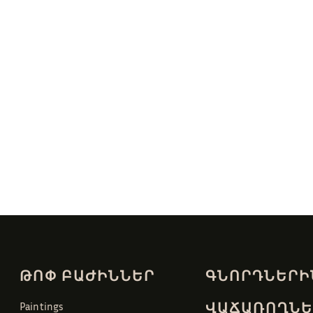
ԹՈՓ ԲԱԺԻՆՆԵՐ
ԳՆՈՐԴՆԵՐԻ
ՎԱՃԱՌՈՂՆԵ
Paintings