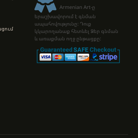
Armenian Art-ը
երաշխավորում է գնման
ապահովությունը: Դուք
ցում
կկարողանաք հետևել Ձեր գնման
և առաքման ողջ ընթացքը: