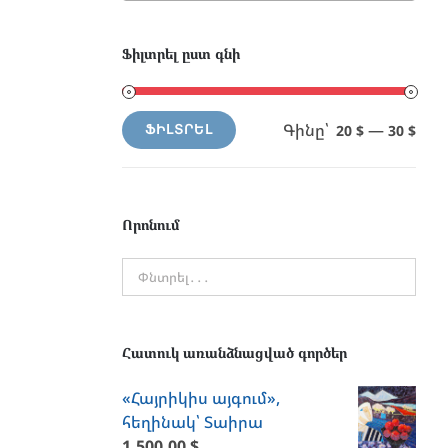
Ֆիլտրել ըստ գնի
Գինը՝
—
20 $
30 $
ՖԻԼՏՐԵԼ
Min
Max
price
price
Որոնում
Հատուկ առանձնացված գործեր
«Հայրիկիս այգում»,
հեղինակ՝ Տաիրա
1,500.00
$