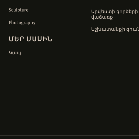
Sculpture
Արվեստի գործերի
վաճառք
Photography
Աշխատանքի գրան
ՄԵՐ ՄԱՍԻՆ
Կապ