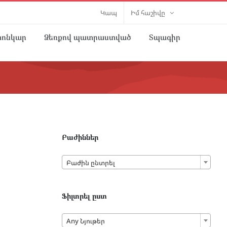
Կապ
Իմ հաշիվը
տոնկար
Ձեռքով պատրաստված
Տպագիր
Բաժիններ

Բաժին ընտրել
Ֆիլտրել ըստ

Any Նյութեր