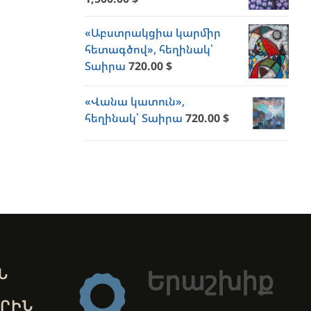
«Աբստրակցիա կարմիր
հետագծով», հեղինակ՝
Տաիրա
720.00
$
«Վանա կատուն»,
հեղինակ՝ Տաիրա
720.00
$
Ն
Երաշխիք
ՐԻՆ