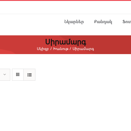
Նկարներ
Քանդակ
Ֆո
Սիրամարգ
Սկիզբ
Խանութ
Սիրամարգ