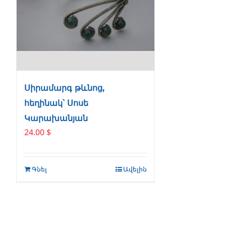
Սիրամարգ թևնոց,
հեղինակ՝ Սոսե
Կարախանյան
24.00
$
Գնել
Ավելին