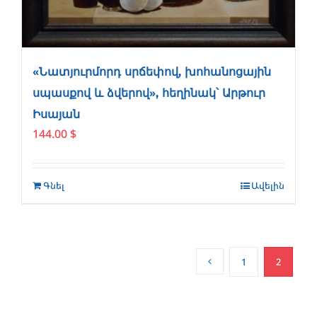
«Նատյուրմորդ սրճեփով, խոհանոցային
սպասքով և ձվերով», հեղինակ՝ Արթուր
Իսայան
144.00
$
Գնել
Ավելին
1
2