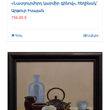
«Նատյուրմորդ կարմիր գինով», հեղինակ՝
Արթուր Իսայան
756.00
$
Գնել
Ավելին