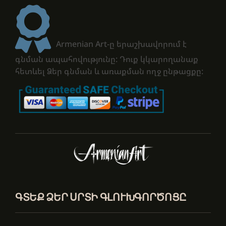
Armenian Art-ը երաշխավորում է
գնման ապահովությունը: Դուք կկարողանաք
հետևել Ձեր գնման և առաքման ողջ ընթացքը:
ԳՏԵՔ ՁԵՐ ՍՐՏԻ ԳԼՈՒԽԳՈՐԾՈՑԸ