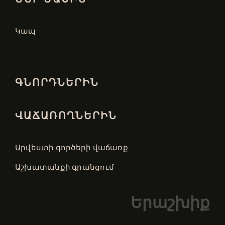
Կապ
ԳՆՈՐԴՆԵՐԻՆ
ՎԱՃԱՌՈՂՆԵՐԻՆ
Արվեստի գործերի վաճառք
Աշխատանքի գրանցում
Երաշխիք