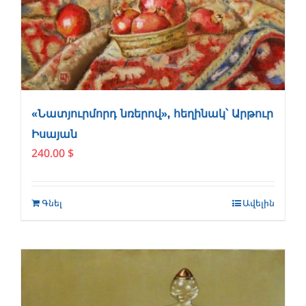
«Նատյուրմորդ նռերով», հեղինակ՝ Արթուր
Իսայան
240.00
$
Գնել
Ավելին