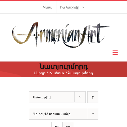
Skip
Կապ
Իմ հաշիվը
to
content
նատյուրմորդ
Սկիզբ
Խանութ
նատյուրմորդ
Ամսաթիվ
Դիտել
12 տեսականի