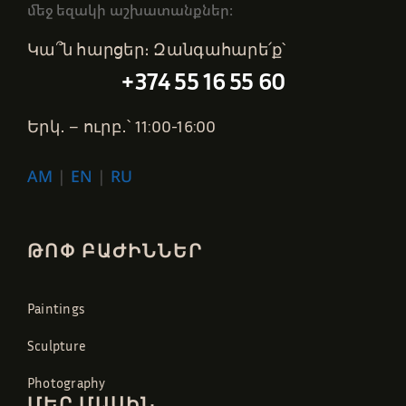
մեջ եզակի աշխատանքներ։
Կա՞ն հարցեր։ Զանգահարե՛ք՝
+374 55 16 55 60
Երկ․ – ուրբ․՝ 11:00-16:00
AM
|
EN
|
RU
ԹՈՓ ԲԱԺԻՆՆԵՐ
Paintings
Sculpture
Photography
ՄԵՐ ՄԱՍԻՆ