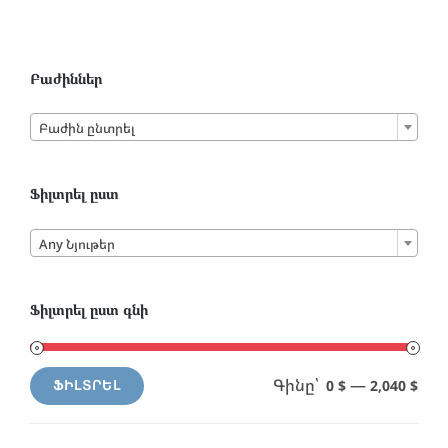
Բաժիններ

Բաժին ընտրել
Ֆիլտրել ըստ

Any Նյութեր
Ֆիլտրել ըստ գնի
Գինը՝
—
0 $
2,040 $
ՖԻԼՏՐԵԼ
Min
Max
price
price