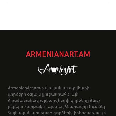
ARMENIANART.AM
ArmenianArt.am-ը հայկական արվեստի
գործերի օնլայն ցուցասրահ է։ Այն
միաժամանակ այդ արվեստի գործերը ձեռք
բերելու հարթակ է։ Այստեղ հնարավոր է գտնել
հայկական արվեստի գործերի, իրենց տեսակի