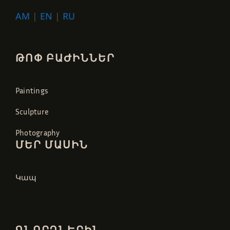
AM
|
EN
|
RU
ԹՈՓ ԲԱԺԻՆՆԵՐ
Paintings
Sculpture
Photography
ՄԵՐ ՄԱՍԻՆ
Կապ
ԳՆՈՐԴՆԵՐԻՆ