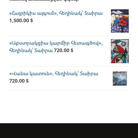
«Հայրիկիս այգում», հեղինակ՝ Տաիրա
1,500.00
$
«Աբստրակցիա կարմիր հետագծով»,
հեղինակ՝ Տաիրա
720.00
$
«Վանա կատուն», հեղինակ՝ Տաիրա
720.00
$