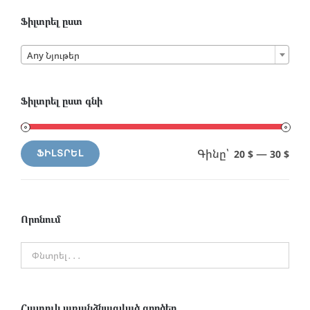
Ֆիլտրել ըստ

Any Նյութեր
Ֆիլտրել ըստ գնի
Գինը՝
—
20 $
30 $
ՖԻԼՏՐԵԼ
Min
Max
price
price
Որոնում
Հատուկ առանձնացված գործեր