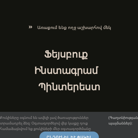
Առաքում ենք ողջ աշխարհով մեկ
Ֆեյսբուք
Ինստագրամ
Պինտերեստ
Քուկիները օգնում են ավելի լավ ծառայություններ
(Գաղտնիության
տրամադրել ձեզ։ Օգտագործելով վեբ կայքը դուք
պայմաններ)։
© 2017-2026.
ArmenianArt.am
։ Բոլոր իրավունքները
համաձայնվում եք քուկիների մեր օգտագործմանը
պաշտպանված են:
Ընդհանուր դրույթներ և պայմաններ
։ |
ԸՆԴՈՒՆԵԼ ԵՒ ՓԱԿԵԼ