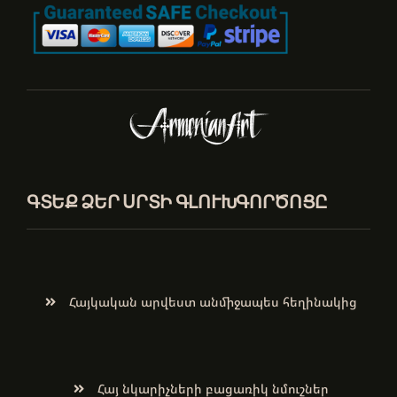
ԳՏԵՔ ՁԵՐ ՍՐՏԻ ԳԼՈՒԽԳՈՐԾՈՑԸ
Հայկական արվեստ անմիջապես հեղինակից
Հայ նկարիչների բացառիկ նմուշներ