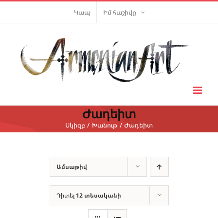
Skip
Կապ
Իմ հաշիվը
to
content
Ժադեիտ
Սկիզբ
Խանութ
Ժադեիտ
Ամսաթիվ
Դիտել
12 տեսականի