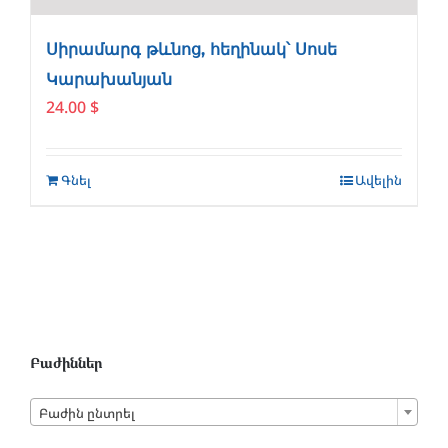
Սիրամարգ թևնոց, հեղինակ՝ Սոսե
Կարախանյան
24.00
$
Գնել
Ավելին
Բաժիններ

Բաժին ընտրել