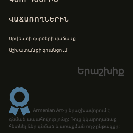
ՎԱՃԱՌՈՂՆԵՐԻՆ
Արվեստի գործերի վաճառք
Աշխատանքի գրանցում
Երաշխիք
Armenian Art-ը երաշխավորում է
գնման ապահովությունը: Դուք կկարողանաք
հետևել Ձեր գնման և առաքման ողջ ընթացքը: