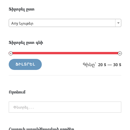
Ֆիլտրել ըստ

Any Նյութեր
Ֆիլտրել ըստ գնի
Գինը՝
—
20 $
30 $
ՖԻԼՏՐԵԼ
Min
Max
price
price
Որոնում
Հատուկ առանձնացված գործեր