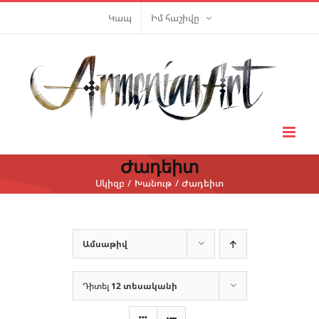
Skip
Կապ
Իմ հաշիվը
to
content
Ժադեիտ
Սկիզբ
Խանութ
Ժադեիտ
Ամսաթիվ
Դիտել
12 տեսականի