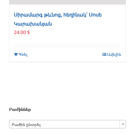
Սիրամարգ թևնոց, հեղինակ՝ Սոսե
Կարախանյան
24.00
$
Գնել
Ավելին
Բաժիններ

Բաժին ընտրել