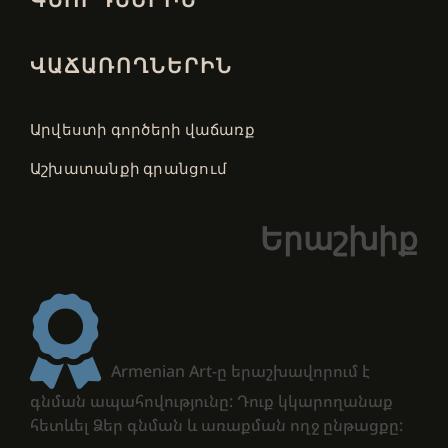
ՎԱՃԱՌՈՂՆԵՐԻՆ
Արվեստի գործերի վաճառք
Աշխատանքի գրանցում
Երաշխիք
Armenian Art-ը երաշխավորում է
գնման ապահովությունը: Դուք կկարողանաք
հետևել Ձեր գնման և առաքման ողջ ընթացքը: