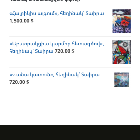
«Հայրիկիս այգում», հեղինակ՝ Տաիրա
1,500.00
$
«Աբստրակցիա կարմիր հետագծով»,
հեղինակ՝ Տաիրա
720.00
$
«Վանա կատուն», հեղինակ՝ Տաիրա
720.00
$