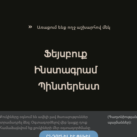
Առաքում ենք ողջ աշխարհով մեկ
Ֆեյսբուք
Ինստագրամ
Պինտերեստ
Քուկիները օգնում են ավելի լավ ծառայություններ
(Գաղտնիության
տրամադրել ձեզ։ Օգտագործելով վեբ կայքը դուք
պայմաններ)։
© 2017-2026.
ArmenianArt.am
։ Բոլոր իրավունքները
համաձայնվում եք քուկիների մեր օգտագործմանը
պաշտպանված են:
Ընդհանուր դրույթներ և պայմաններ
։ |
ԸՆԴՈՒՆԵԼ ԵՒ ՓԱԿԵԼ