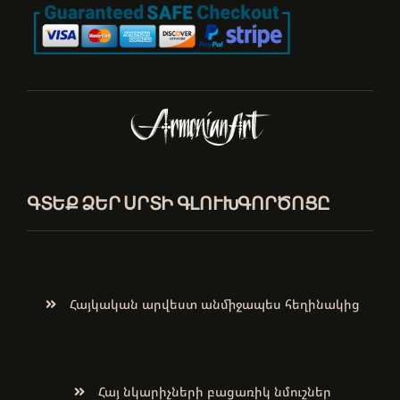
ԳՏԵՔ ՁԵՐ ՍՐՏԻ ԳԼՈՒԽԳՈՐԾՈՑԸ
Հայկական արվեստ անմիջապես հեղինակից
Հայ նկարիչների բացառիկ նմուշներ