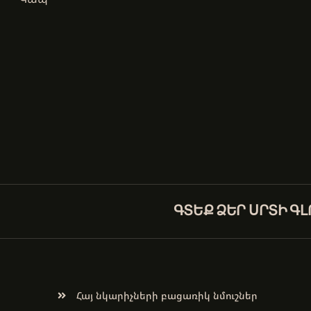
ԳՏԵՔ ՁԵՐ ՍՐՏԻ Գ
Հայ նկարիչների բացառիկ նմուշներ