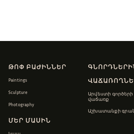
ԹՈՓ ԲԱԺԻՆՆԵՐ
ԳՆՈՐԴՆԵՐԻ
ՎԱՃԱՌՈՂՆԵ
Paintings
Sculpture
Արվեստի գործերի
վաճառք
Photography
Աշխատանքի գրան
ՄԵՐ ՄԱՍԻՆ
Կապ