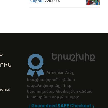
Տաիրա
720.00
$
Ն
Երաշխիք
ՐԻՆ
Armenian Art-ը
երաշխավորում է գնման
ապահովությունը: Դուք
ցում
կկարողանաք հետևել Ձեր գնման
և առաքման ողջ ընթացքը: