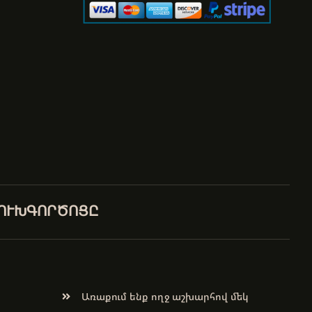
ԼՈՒԽԳՈՐԾՈՑԸ
Առաքում ենք ողջ աշխարհով մեկ