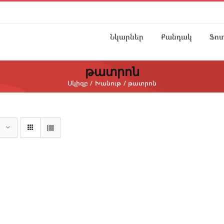
Նկարներ
Քանդակ
Ֆո
թատրոն
Սկիզբ
Խանութ
թատրոն