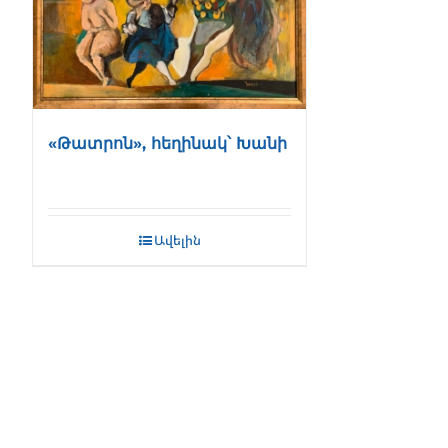
«Թատրոն», հեղինակ՝ Խանի
Ավելին