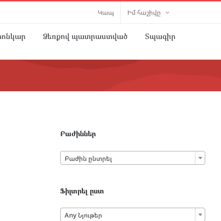
Կապ
Իմ հաշիվը
տոնկար
Ձեռքով պատրաստված
Տպագիր
Բաժիններ

Բաժին ընտրել
Ֆիլտրել ըստ

Any Նյութեր