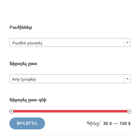
Բաժիններ

Բաժին ընտրել
Ֆիլտրել ըստ

Any Նյութեր
Ֆիլտրել ըստ գնի
Գինը՝
—
30 $
150 $
ՖԻԼՏՐԵԼ
Min
Max
price
price