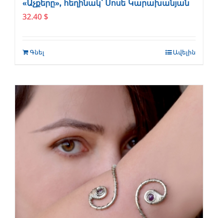
«Աչքերը», հեղինակ՝ Սոսե Կարախանյան
32.40
$
Գնել
Ավելին