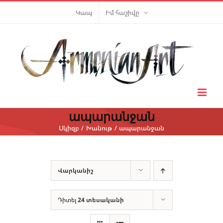
Skip
Կապ
Իմ հաշիվը
to
content
ապարանջան
Սկիզբ
Խանութ
ապարանջան
Վարկանիշ
Դիտել
24 տեսականի