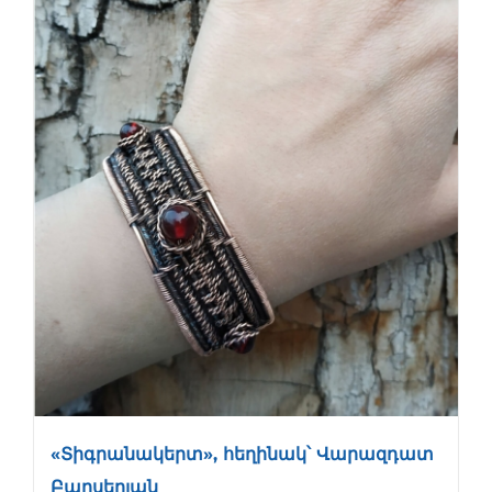
«Տիգրանակերտ», հեղինակ՝ Վարազդատ
Բարսեղյան