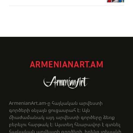
ARMENIANART.AM
ArmenianArt.am-ը հայկական արվեստի
գործերի օնլայն ցուցասրահ է։ Այն
միաժամանակ այդ արվեստի գործերը ձեռք
բերելու հարթակ է։ Այստեղ հնարավոր է գտնել
հայկական արվեստի գործերի, իրենց տեսակի