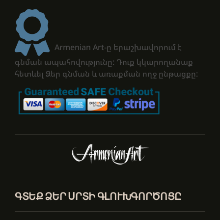
Armenian Art-ը երաշխավորում է
գնման ապահովությունը: Դուք կկարողանաք
հետևել Ձեր գնման և առաքման ողջ ընթացքը:
ԳՏԵՔ ՁԵՐ ՍՐՏԻ ԳԼՈՒԽԳՈՐԾՈՑԸ