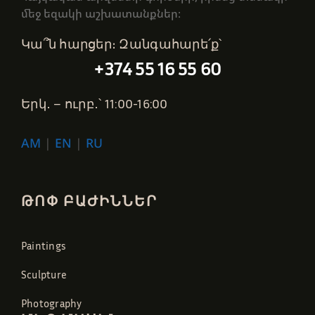
մեջ եզակի աշխատանքներ։
Կա՞ն հարցեր։ Զանգահարե՛ք՝
+374 55 16 55 60
Երկ․ – ուրբ․՝ 11:00-16:00
AM
|
EN
|
RU
ԹՈՓ ԲԱԺԻՆՆԵՐ
Paintings
Sculpture
Photography