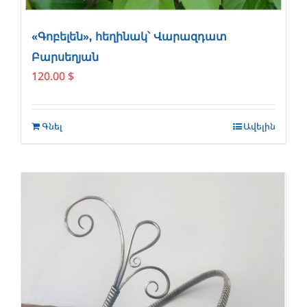
«Գոբելեն», հեղինակ՝ Վարազդատ
Բարսեղյան
120.00
$
Գնել
Ավելին