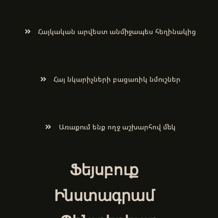
Հայկական արվեստ անմիջապես հեղինակից
Հայ նկարիչների բացառիկ նմուշներ
Առաքում ենք ողջ աշխարհով մեկ
Ֆեյսբուք
Ինստագրամ