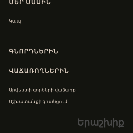
ՄԵՐ ՄԱՍԻՆ
Կապ
ԳՆՈՐԴՆԵՐԻՆ
ՎԱՃԱՌՈՂՆԵՐԻՆ
Արվեստի գործերի վաճառք
Աշխատանքի գրանցում
Երաշխիք