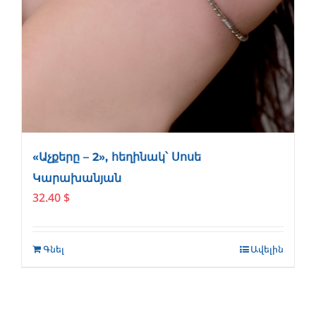
«Աչքերը – 2», հեղինակ՝ Սոսե
Կարախանյան
32.40
$
Գնել
Ավելին