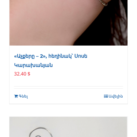
«Աչքերը – 2», հեղինակ՝ Սոսե
Կարախանյան
32.40
$
Գնել
Ավելին