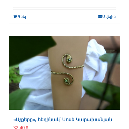
Գնել
Ավելին
«Աչքերը», հեղինակ՝ Սոսե Կարախանյան
32.40
$