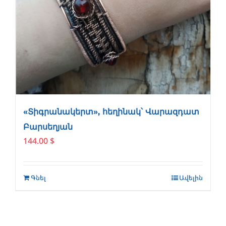
«Տիգրանակերտ», հեղինակ՝ Վարազդատ
Բարսեղյան
144.00
$
Գնել
Ավելին