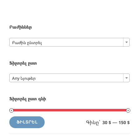
Բաժիններ

Բաժին ընտրել
Ֆիլտրել ըստ

Any Նյութեր
Ֆիլտրել ըստ գնի
Գինը՝
—
30 $
150 $
ՖԻԼՏՐԵԼ
Min
Max
price
price