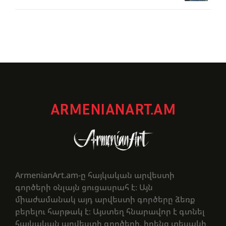
ARMENIANART.AM
ArmenianArt.am-ը հայկական արվեստի
գործերի օնլայն ցուցասրահ է։ Այն
միաժամանակ այդ արվեստի գործերը ձեռք
բերելու հարթակ է։ Այստեղ հնարավոր է գտնել
հայկական արվեստի գործերի, իրենց տեսակի