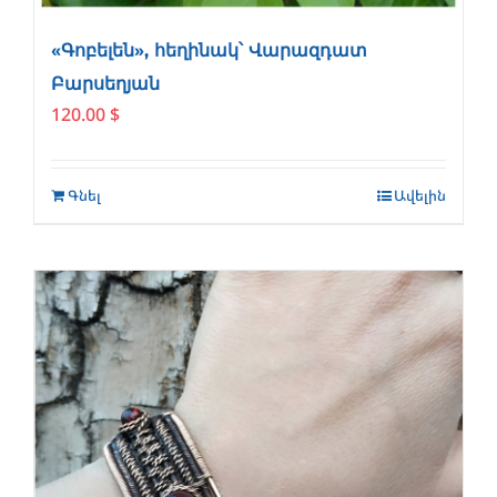
«Գոբելեն», հեղինակ՝ Վարազդատ
Բարսեղյան
120.00
$
Գնել
Ավելին