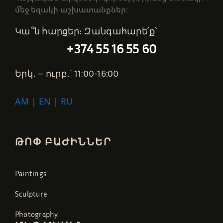
մեջ եզակի աշխատանքներ։
Կա՞ն հարցեր։ Զանգահարե՛ք՝
+374 55 16 55 60
Երկ․ – ուրբ․՝ 11:00-16:00
AM
|
EN
|
RU
ԹՈՓ ԲԱԺԻՆՆԵՐ
Paintings
Sculpture
Photography