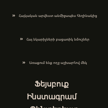
Հայկական արվեստ անմիջապես հեղինակից
Հայ նկարիչների բացառիկ նմուշներ
Առաքում ենք ողջ աշխարհով մեկ
Ֆեյսբուք
Ինստագրամ