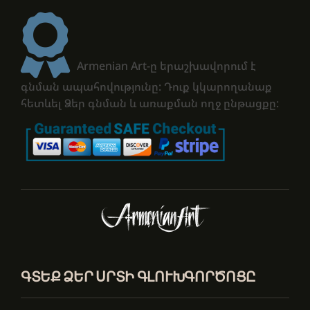
Armenian Art-ը երաշխավորում է
գնման ապահովությունը: Դուք կկարողանաք
հետևել Ձեր գնման և առաքման ողջ ընթացքը:
ԳՏԵՔ ՁԵՐ ՍՐՏԻ ԳԼՈՒԽԳՈՐԾՈՑԸ