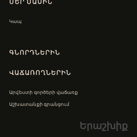
ՄԵՐ ՄԱՍԻՆ
Կապ
ԳՆՈՐԴՆԵՐԻՆ
ՎԱՃԱՌՈՂՆԵՐԻՆ
Արվեստի գործերի վաճառք
Աշխատանքի գրանցում
Երաշխիք