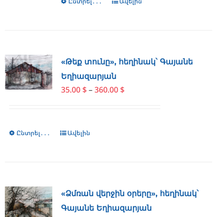
Ընտրել․․․
This
Ավելին
180.00 $
product
product
page
has
multiple
variants.
The
«Թեք տունը», հեղինակ՝ Գայանե
options
Եղիազարյան
may
Price
35.00
$
–
360.00
$
be
range:
chosen
35.00 $
on
through
the
Ընտրել․․․
This
Ավելին
360.00 $
product
product
page
has
multiple
variants.
The
«Ձմռան վերջին օրերը», հեղինակ՝
options
Գայանե Եղիազարյան
may