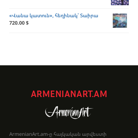
«Վանա կատուն», հեղինակ՝ Տաիրա
720.00
$
ARMENIANART.AM
ArmenianArt.am-ը հայկական արվեստի