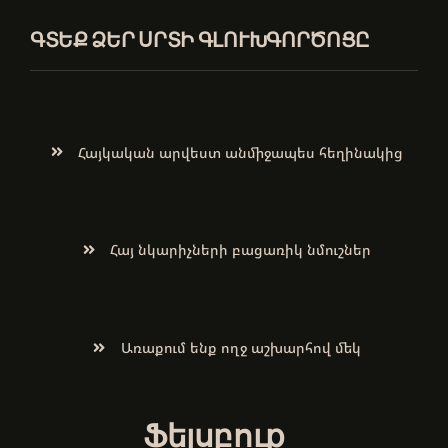
ԳՏԵՔ ՁԵՐ ՍՐՏԻ ԳԼՈՒԽԳՈՐԾՈՑԸ
Հայկական արվեստ անմիջապես հեղինակից
Հայ նկարիչների բացառիկ նմուշներ
Առաքում ենք ողջ աշխարհով մեկ
Ֆեյսբուք