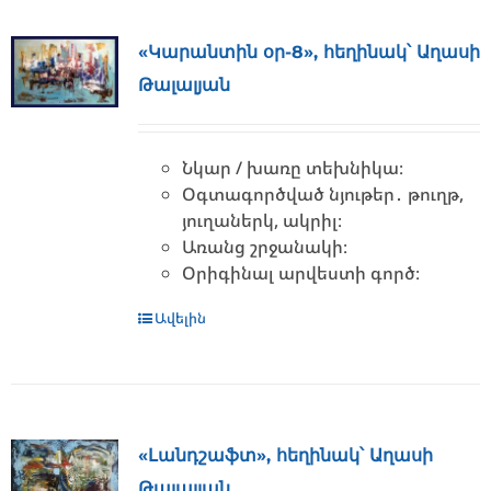
«Կարանտին օր-8», հեղինակ՝ Աղասի
Թալալյան
Նկար / խառը տեխնիկա։
Օգտագործված նյութեր․ թուղթ,
յուղաներկ, ակրիլ։
Առանց շրջանակի։
Օրիգինալ արվեստի գործ։
Ավելին
«Լանդշաֆտ», հեղինակ՝ Աղասի
Թալալյան