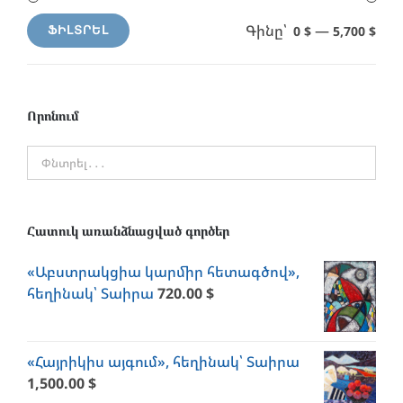
Գինը՝
—
0 $
5,700 $
ՖԻԼՏՐԵԼ
Min
Max
price
price
Որոնում
Հատուկ առանձնացված գործեր
«Աբստրակցիա կարմիր հետագծով»,
հեղինակ՝ Տաիրա
720.00
$
«Հայրիկիս այգում», հեղինակ՝ Տաիրա
1,500.00
$