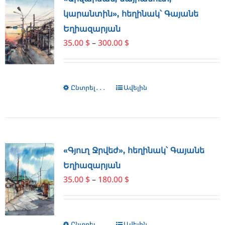
options
կարանտին», հեղինակ՝ Գայանե
may
Եղիազարյան
be
Price
35.00
$
–
300.00
$
chosen
range:
on
35.00 $
the
through
product
Ընտրել․․․
This
Ավելին
300.00 $
page
product
has
multiple
variants.
The
«Գյուղ Ջրվեժ», հեղինակ՝ Գայանե
options
Եղիազարյան
may
Price
35.00
$
–
180.00
$
be
range:
chosen
35.00 $
on
through
the
Ընտրել․․․
Ավելին