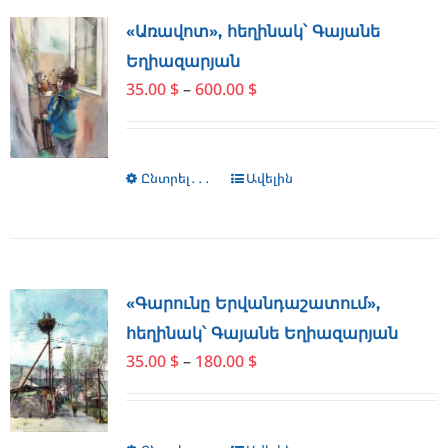
variants.
The
«Առավոտ», հեղինակ՝ Գայանե
options
Եղիազարյան
may
Price
35.00
$
–
600.00
$
be
range:
chosen
35.00 $
on
through
the
Ընտրել․․․
This
Ավելին
600.00 $
product
product
page
has
multiple
variants.
The
«Գարունը Երվանդաշատում»,
options
հեղինակ՝ Գայանե Եղիազարյան
may
Price
35.00
$
–
180.00
$
be
range:
chosen
35.00 $
on
through
the