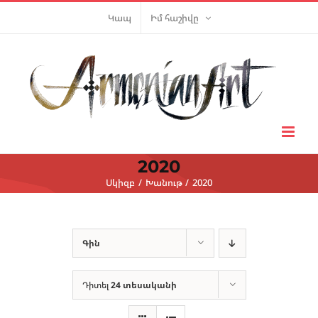
Skip
Կապ
Իմ հաշիվը
to
content
2020
Սկիզբ
Խանութ
2020
Գին
Դիտել
24 տեսականի