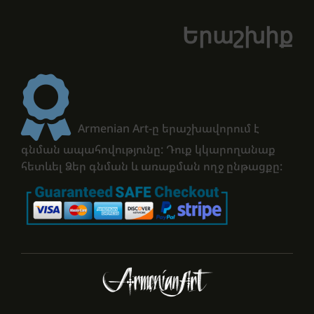
Երաշխիք
Armenian Art-ը երաշխավորում է
գնման ապահովությունը: Դուք կկարողանաք
հետևել Ձեր գնման և առաքման ողջ ընթացքը: