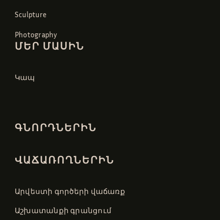
Sculpture
Photography
ՄԵՐ ՄԱՍԻՆ
Կապ
ԳՆՈՐԴՆԵՐԻՆ
ՎԱՃԱՌՈՂՆԵՐԻՆ
Արվեստի գործերի վաճառք
Աշխատանքի գրանցում