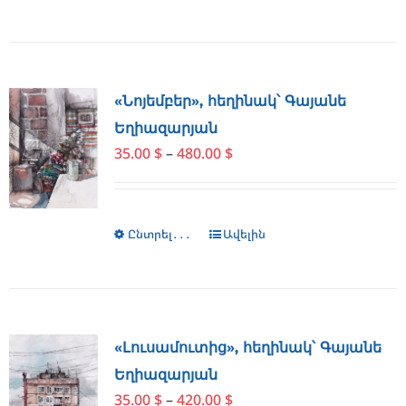
«Նոյեմբեր», հեղինակ՝ Գայանե
Եղիազարյան
Price
35.00
$
–
480.00
$
range:
35.00 $
through
Ընտրել․․․
This
Ավելին
480.00 $
product
has
multiple
variants.
The
«Լուսամուտից», հեղինակ՝ Գայանե
options
Եղիազարյան
may
Price
35.00
$
–
420.00
$