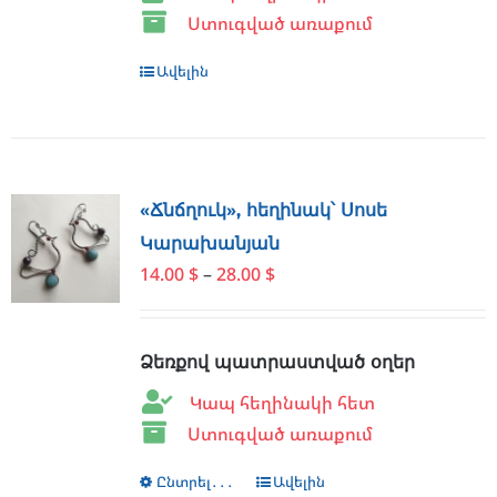
Ստուգված առաքում
Ավելին
«Ճնճղուկ», հեղինակ՝ Սոսե
Կարախանյան
Price
14.00
$
–
28.00
$
range:
14.00 $
through
Ձեռքով պատրաստված օղեր
28.00 $
Կապ հեղինակի հետ
Ստուգված առաքում
Ընտրել․․․
This
Ավելին