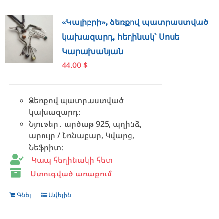
variants.
The
«Կալիբրի», ձեռքով պատրաստված
options
կախազարդ, հեղինակ՝ Սոսե
may
Կարախանյան
be
44.00
$
chosen
on
the
Ձեռքով պատրաստված
product
կախազարդ։
page
Նյութեր․ արծաթ 925, պղինձ,
արույր / Նռնաքար, Կվարց,
Նեֆրիտ։
Կապ հեղինակի հետ
Ստուգված առաքում
Գնել
Ավելին