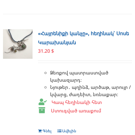
product
has
multiple
variants.
The
«Հայրենիքի կանչը», հեղինակ՝ Սոսե
options
Կարախանյան
may
31.20
$
be
chosen
on
Ձեռքով պատրաստված
the
կախազարդ։
product
Նյութեր․ պղինձ, արծաթ, արույր /
page
կվարց, ժադեիտ, նռնաքար։
Կապ հեղինակի հետ
Ստուգված առաքում
Գնել
Ավելին