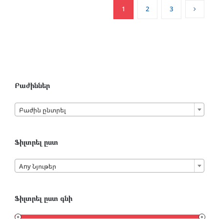
1
2
3
Բաժիններ

Բաժին ընտրել
Ֆիլտրել ըստ

Any Նյութեր
Ֆիլտրել ըստ գնի