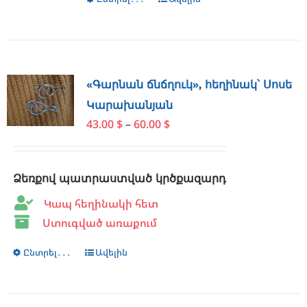
This
180.00 $
product
product
page
has
multiple
variants.
The
«Գարնան ճնճղուկ», հեղինակ՝ Սոսե
options
Կարախանյան
may
Price
43.00
$
–
60.00
$
be
range:
chosen
43.00 $
on
through
Ձեռքով պատրաստված կրծքազարդ
the
60.00 $
product
Կապ հեղինակի հետ
page
Ստուգված առաքում
Ընտրել․․․
This
Ավելին
product
has
multiple