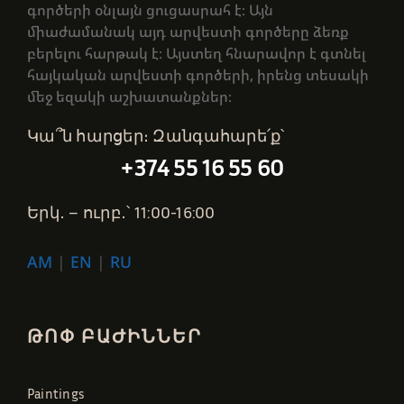
գործերի օնլայն ցուցասրահ է։ Այն
միաժամանակ այդ արվեստի գործերը ձեռք
բերելու հարթակ է։ Այստեղ հնարավոր է գտնել
հայկական արվեստի գործերի, իրենց տեսակի
մեջ եզակի աշխատանքներ։
Կա՞ն հարցեր։ Զանգահարե՛ք՝
+374 55 16 55 60
Երկ․ – ուրբ․՝ 11:00-16:00
AM
|
EN
|
RU
ԹՈՓ ԲԱԺԻՆՆԵՐ
Paintings