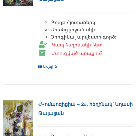
Թուղթ / յուղաներկ։
Առանց շրջանակի։
Օրիգինալ արվեստի գործ։
Կապ հեղինակի հետ
Ստուգված առաքում
Ավելին
«Կոմպոզիցիա – 2», հեղինակ՝ Աղասի
Թալալյան