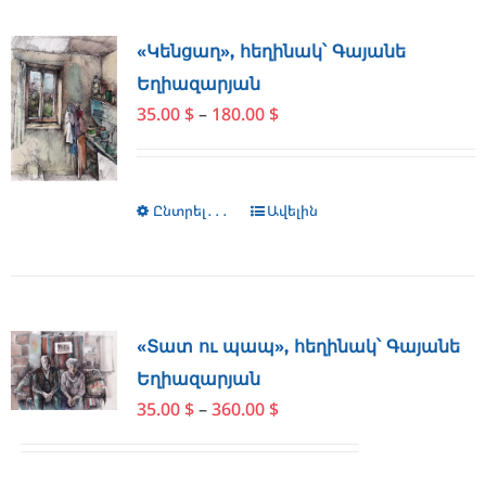
variants.
The
«Կենցաղ», հեղինակ՝ Գայանե
options
Եղիազարյան
may
Price
35.00
$
–
180.00
$
be
range:
chosen
35.00 $
on
through
the
Ընտրել․․․
This
Ավելին
180.00 $
product
product
page
has
multiple
variants.
The
«Տատ ու պապ», հեղինակ՝ Գայանե
options
Եղիազարյան
may
Price
35.00
$
–
360.00
$
be
range:
chosen
35.00 $
on