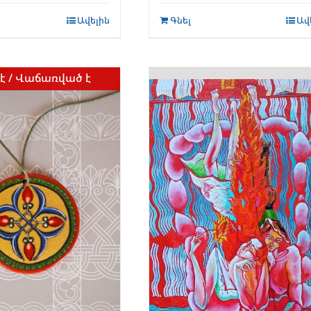
Ավելին
Գնել
Ավ
է / Վաճառված է