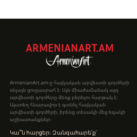
ARMENIANART.AM
ArmenianArt.am-ը հայկական արվեստի գործերի
օնլայն ցուցասրահ է։ Այն միաժամանակ այդ
արվեստի գործերը ձեռք բերելու հարթակ է։
Այստեղ հնարավոր է գտնել հայկական
արվեստի գործերի, իրենց տեսակի մեջ եզակի
աշխատանքներ։
Կա՞ն հարցեր։ Զանգահարե՛ք՝