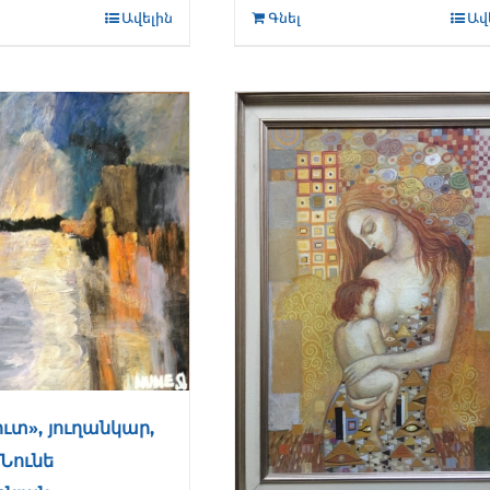
Ավելին
Գնել
Ավ
ւտ», յուղանկար,
 Նունե