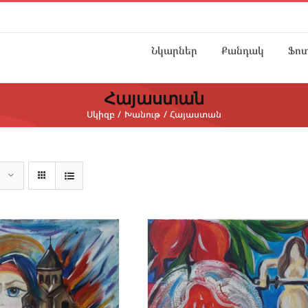
Նկարներ
Քանդակ
Ֆո
Հայաստան
Սկիզբ
Խանութ
Հայաստան