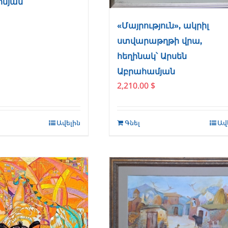
նյան
«Մայրություն», ակրիլ
ստվարաթղթի վրա,
հեղինակ՝ Արսեն
Աբրահամյան
2,210.00
$
Ավելին
Գնել
Ավ