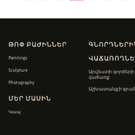
ԹՈՓ ԲԱԺԻՆՆԵՐ
ԳՆՈՐԴՆԵՐԻ
ՎԱՃԱՌՈՂՆԵ
Paintings
Sculpture
Արվեստի գործերի
վաճառք
Photography
Աշխատանքի գրան
ՄԵՐ ՄԱՍԻՆ
Կապ