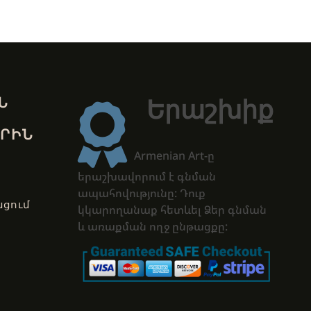
Ն
Երաշխիք
ՐԻՆ
Armenian Art-ը
երաշխավորում է գնման
ապահովությունը: Դուք
ցում
կկարողանաք հետևել Ձեր գնման
և առաքման ողջ ընթացքը: