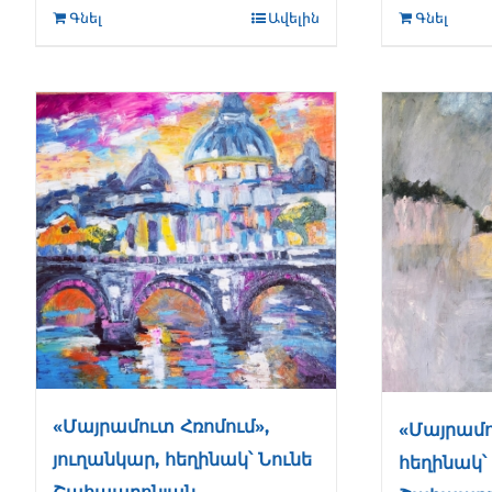
Գնել
Ավելին
Գնել
«Մայրամուտ Հռոմում»,
«Մայրամո
յուղանկար, հեղինակ՝ Նունե
հեղինակ՝