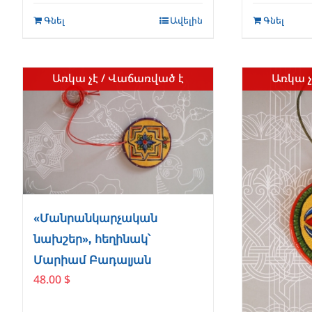
Գնել
Ավելին
Գնել
Առկա չէ / Վաճառված է
Առկա չ
«Մանրանկարչական
նախշեր», հեղինակ՝
Մարիամ Բադալյան
48.00
$