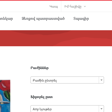
Կապ
Իմ հաշիվը
տոնկար
Ձեռքով պատրաստված
Տպագիր
Բաժիններ

Բաժին ընտրել
Ֆիլտրել ըստ

Any Նյութեր