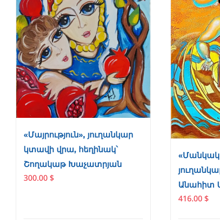
«Մայրություն», յուղանկար
կտավի վրա, հեղինակ՝
«Մանկակ
Շողակաթ Խաչատրյան
յուղանկա
300.00
$
Անահիտ 
416.00
$