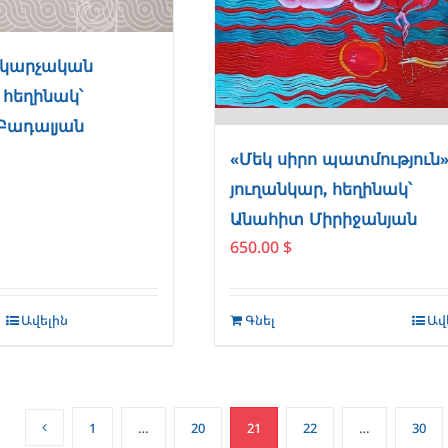
կարչական
 հեղինակ՝
Բադալյան
«Մեկ սիրո պատմություն»
յուղանկար, հեղինակ՝
Անահիտ Միրիջանյան
650.00
$
Ավելին
Գնել
Ավ
1
…
20
21
22
…
30