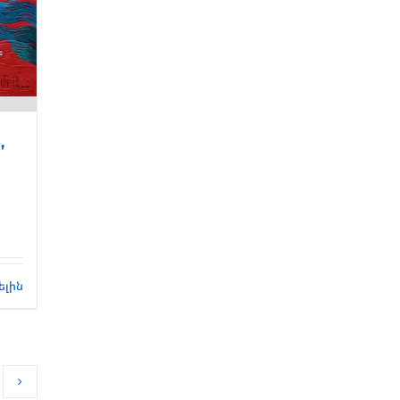
,
ելին