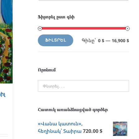
Ֆիլտրել ըստ գնի
Գինը՝
—
0 $
16,900 $
ՖԻԼՏՐԵԼ
Min
Max
price
price
Որոնում
իլ
Հատուկ առանձնացված գործեր
«Վանա կատուն»,
հեղինակ՝ Տաիրա
720.00
$