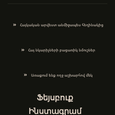
Հայկական արվեստ անմիջապես հեղինակից
Հայ նկարիչների բացառիկ նմուշներ
Առաքում ենք ողջ աշխարհով մեկ
Ֆեյսբուք
Ինստագրամ