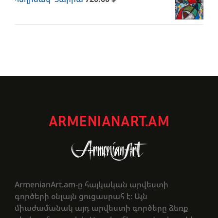
ARMENIANART.AM
ArmenianArt.am-ը հայկական արվեստի
գործերի օնլայն ցուցասրահ է։ Այն
միաժամանակ այդ արվեստի գործերը ձեռք