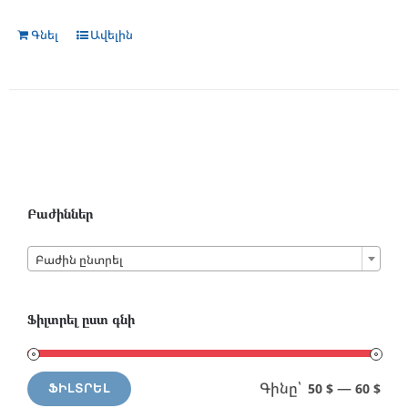
Գնել
Ավելին
Բաժիններ

Բաժին ընտրել
Ֆիլտրել ըստ գնի
Գինը՝
—
50 $
60 $
ՖԻԼՏՐԵԼ
Min
Max