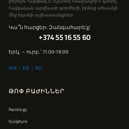
բերելու հարթակ է։ Այստեղ հնարավոր է գտնել
հայկական արվեստի գործերի, իրենց տեսակի
մեջ եզակի աշխատանքներ։
Կա՞ն հարցեր։ Զանգահարե՛ք՝
+374 55 16 55 60
Երկ․ – ուրբ․՝ 11:00-16:00
AM
|
EN
|
RU
ԹՈՓ ԲԱԺԻՆՆԵՐ
Paintings
Sculpture