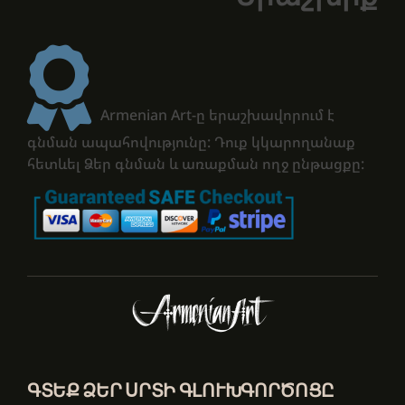
Armenian Art-ը երաշխավորում է
գնման ապահովությունը: Դուք կկարողանաք
հետևել Ձեր գնման և առաքման ողջ ընթացքը:
ԳՏԵՔ ՁԵՐ ՍՐՏԻ ԳԼՈՒԽԳՈՐԾՈՑԸ