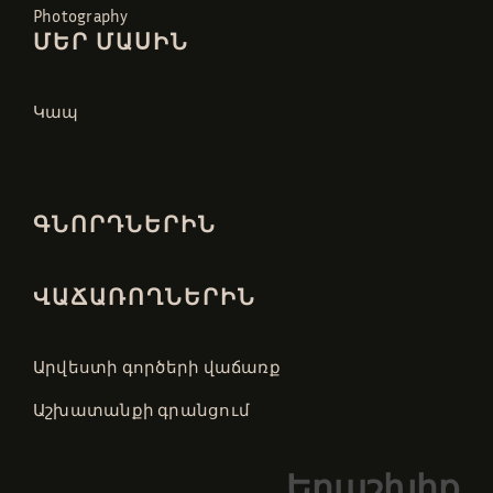
Photography
ՄԵՐ ՄԱՍԻՆ
Կապ
ԳՆՈՐԴՆԵՐԻՆ
ՎԱՃԱՌՈՂՆԵՐԻՆ
Արվեստի գործերի վաճառք
Աշխատանքի գրանցում
Երաշխիք