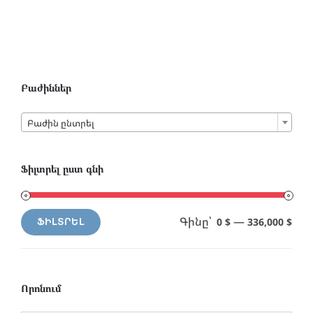
Բաժիններ

Բաժին ընտրել
Ֆիլտրել ըստ գնի
Գինը՝
—
0 $
336,000 $
ՖԻԼՏՐԵԼ
Min
Max
price
price
Որոնում