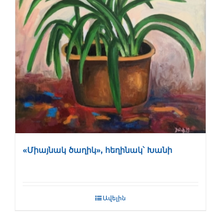
«Միայնակ ծաղիկ», հեղինակ՝ Խանի
Ավելին