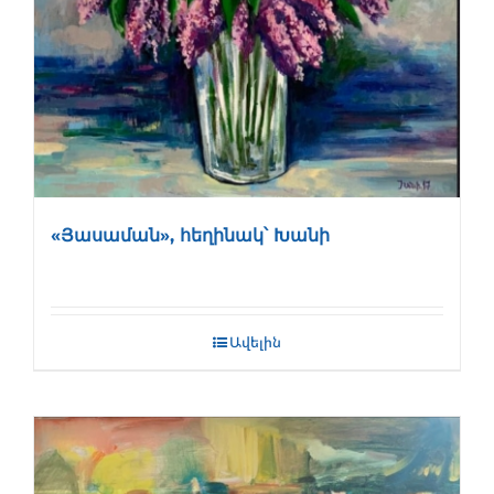
«Յասաման», հեղինակ՝ Խանի
Ավելին