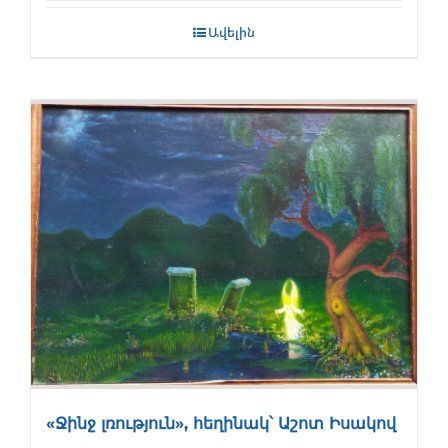
Ավելին
«Ջինջ լռություն», հեղինակ՝ Աշոտ Իսակով