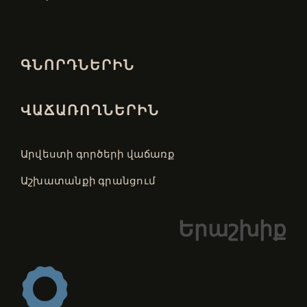
ԳՆՈՐԴՆԵՐԻՆ
ՎԱՃԱՌՈՂՆԵՐԻՆ
Արվեստի գործերի վաճառք
Աշխատանքի գրանցում
Երաշխիք