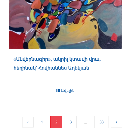
«Անվերնագիր», ակրիլ կտավի վրա,
հեղինակ՝ Հովհաննես Աղեկյան
Ավելին
1
2
3
…
33