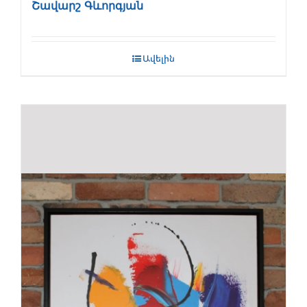
Շավարշ Գևորգյան
Ավելին