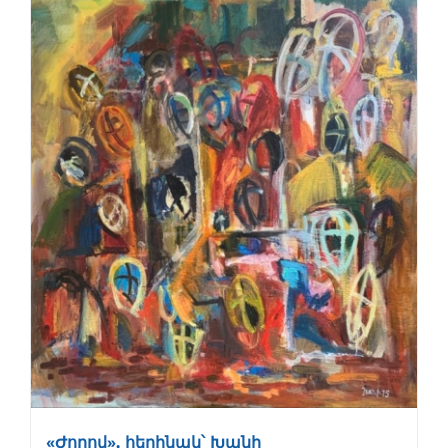
«Ժողով», հեղինակ՝ Խանի