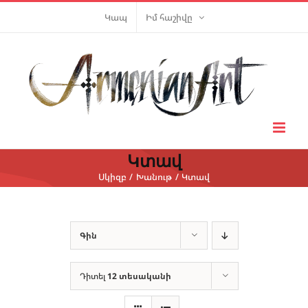
Skip
Կապ
Իմ հաշիվը
to
content
Կտավ
Սկիզբ
Խանութ
Կտավ
Գին
Դիտել
12 տեսականի