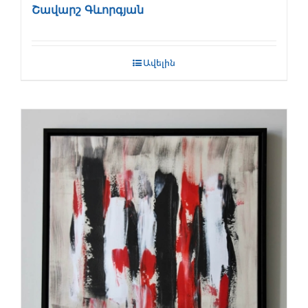
Շավարշ Գևորգյան
Ավելին