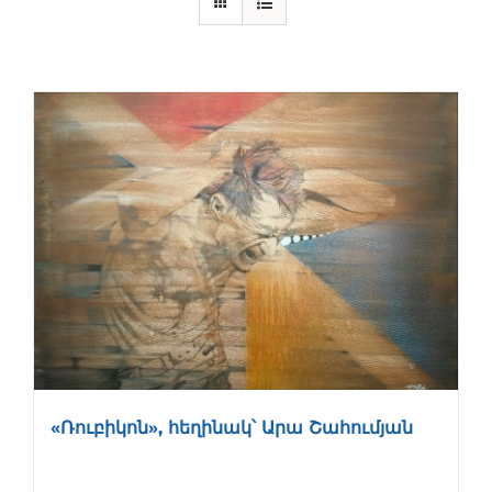
«Ռուբիկոն», հեղինակ՝ Արա Շահումյան