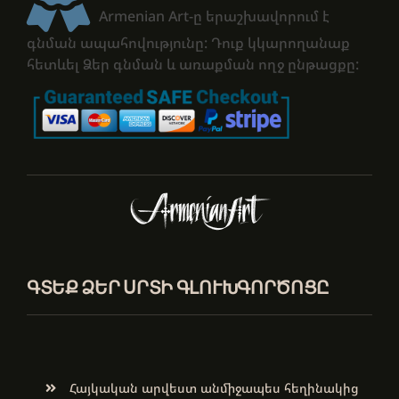
Armenian Art-ը երաշխավորում է
գնման ապահովությունը: Դուք կկարողանաք
հետևել Ձեր գնման և առաքման ողջ ընթացքը:
ԳՏԵՔ ՁԵՐ ՍՐՏԻ ԳԼՈՒԽԳՈՐԾՈՑԸ
Հայկական արվեստ անմիջապես հեղինակից