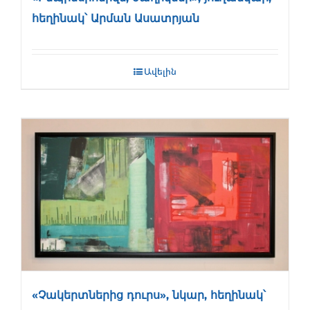
հեղինակ՝ Արման Ասատրյան
Ավելին
«Չակերտներից դուրս», նկար, հեղինակ՝