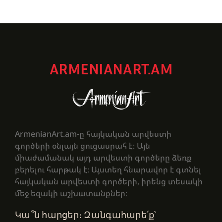
ARMENIANART.AM
ArmenianArt.am-ը հայկական արվեստի
գործերի օնլայն ցուցասրահ է։ Այն
միաժամանակ այդ արվեստի գործերը ձեռք
բերելու հարթակ է։ Այստեղ հնարավոր է գտնել
հայկական արվեստի գործերի, իրենց տեսակի
մեջ եզակի աշխատանքներ։
Կա՞ն հարցեր։ Զանգահարե՛ք՝