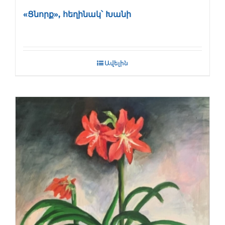
«Ցնորք», հեղինակ՝ Խանի
Ավելին