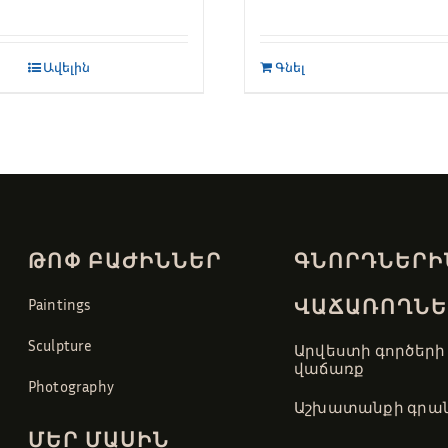
Ավելին
Գնել
ԹՈՓ ԲԱԺԻՆՆԵՐ
ԳՆՈՐԴՆԵՐԻ
ՎԱՃԱՌՈՂՆԵ
Paintings
Sculpture
Արվեստի գործերի
վաճառք
Photography
Աշխատանքի գրան
ՄԵՐ ՄԱՍԻՆ