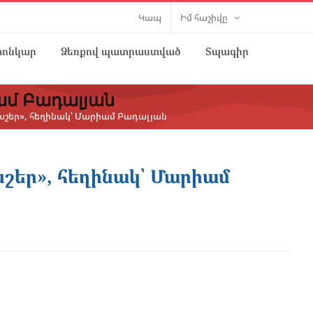
Կապ
Իմ հաշիվը
տոնկար
Ձեռքով պատրաստված
Տպագիր
ամ Բադալյան
եր», հեղինակ՝ Մարիամ Բադալյան
եր», հեղինակ՝ Մարիամ