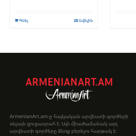
Գնել
Ավելին
ARMENIANART.AM
ArmenianArt.am-ը հայկական արվեստի գործերի
օնլայն ցուցասրահ է։ Այն միաժամանակ այդ
արվեստի գործերը ձեռք բերելու հարթակ է։