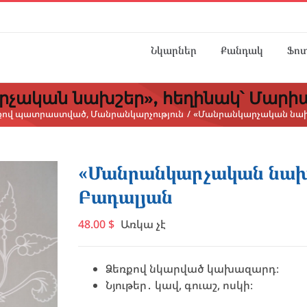
Նկարներ
Քանդակ
Ֆո
չական նախշեր», հեղինակ՝ Մարի
քով պատրաստված
Մանրանկարչություն
«Մանրանկարչական նախշ
«Մանրանկարչական նախշ
Բադալյան
48.00
$
Առկա չէ
Ձեռքով նկարված կախազարդ։
Նյութեր․ կավ, գուաշ, ոսկի։