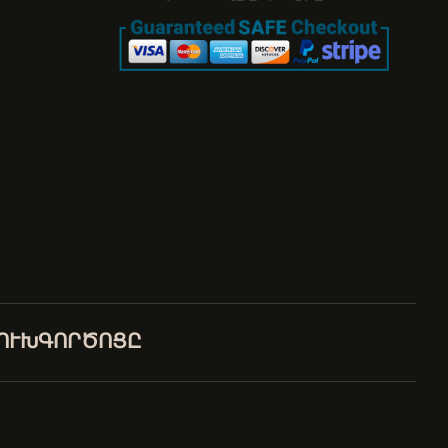
ԼՈՒԽԳՈՐԾՈՑԸ