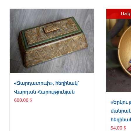
Առկ
«Զարդատուփ», հեղինակ՝
Վարդան Հարությունյան
600.00
$
«Երկու 
մանրանկ
հեղինա
54.00
$