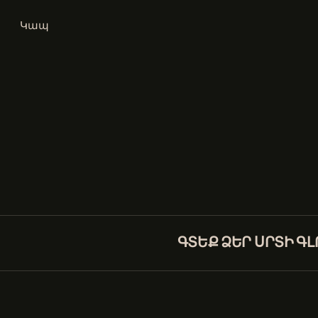
Կապ
ԳՏԵՔ ՁԵՐ ՍՐՏԻ Գ