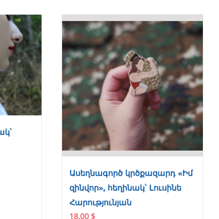
ակ՝
Ասեղնագործ կրծքազարդ «Իմ
զինվոր», հեղինակ՝ Լուսինե
Հարությունյան
18.00
$