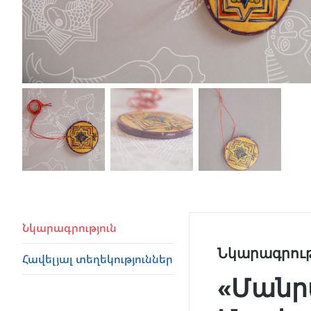
Նկարագրություն
Նկարագրութ
Հավելյալ տեղեկություններ
«Մանր