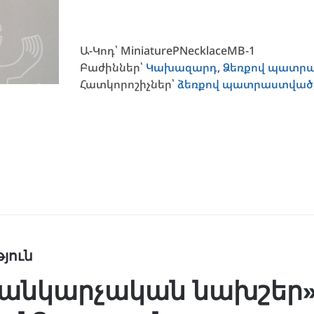
Ա-Կոդ՝
MiniaturePNecklaceMB-1
Բաժիններ՝
Կախազարդ
,
Ձեռքով պատր
Հատկորոշիչներ՝
ձեռքով պատրաստված
յուն
անկարչական նախշեր»,