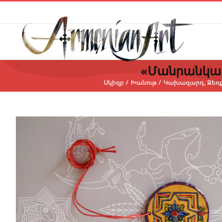
Skip
to
content
«Մանրանկար
Սկիզբ
Խանութ
Կախազարդ
Ձեռ