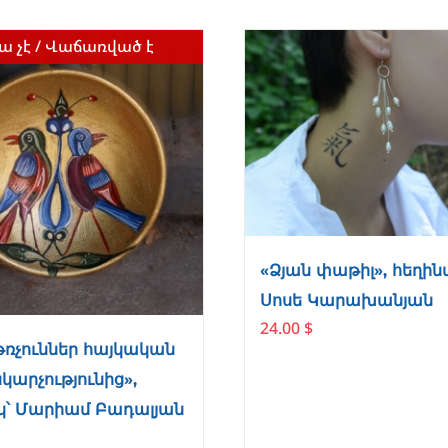
ա չէ / Վաճառված է
«Ձյան փաթիլ», հեղին
Սոսե Կարախանյան
24.00
$
թռչուններ հայկական
արչությունից»,
կ՝ Մարիամ Բադալյան