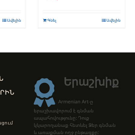
Ավելին
Գնել
Ավելին
Ն
Երաշխիք
ՐԻՆ
Armenian Art-ը
երաշխավորում է գնման
ապահովությունը: Դուք
ցում
կկարողանաք հետևել Ձեր գնման
և առաքման ողջ ընթացքը: