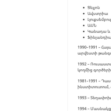
Ցեյլոն
Ավստրիա
Լյուքսեմբու
ԱՄՆ
Կանադա և
Ֆինլանդիա
1990–1991 – 
արվեստի թանգա
1992 – Ռուսաս
կողմից գործերի
1981–1991 – Դ
ինստիտուտում,
1993 – Տեղափոխո
1994 – Մասնակց