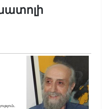
Անատոլի
ւթյուն.