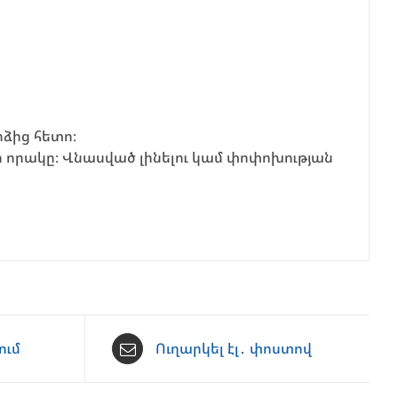
ձից հետո։
որակը։ Վնասված լինելու կամ փոփոխության
ում
Ուղարկել էլ․ փոստով