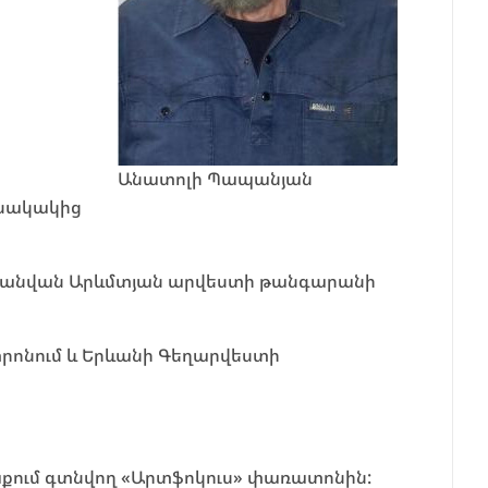
Անատոլի Պապանյան
անակակից
նի անվան Արևմտյան արվեստի թանգարանի
տրոնում և Երևանի Գեղարվեստի
ղաքում գտնվող «Արտֆոկուս» փառատոնին: