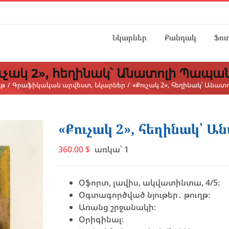
Նկարներ
Քանդակ
Ֆո
ւչակ 2», հեղինակ՝ Անատոլի Պապա
ւթ
Գրաֆիկական արվեստ
Նկարներ
«Քուչակ 2», հեղինակ՝ Անա
«Քուչակ 2», հեղինակ՝ 
360.00
$
առկա՝ 1
Օֆորտ, լավիս, ակվատինտա, 4/5։
Օգտագործված նյութեր․ թուղթ։
Առանց շրջանակի։
Օրիգինալ։