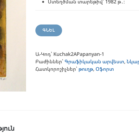
Ստեղծման տարեթիվ՝ 1982 թ․։
ԳՆԵԼ
Ա-Կոդ՝
Kuchak2APapanyan-1
Բաժիններ՝
Գրաֆիկական արվեստ
,
Նկա
Հատկորոշիչներ՝
թուղթ
,
Օֆորտ
յուն