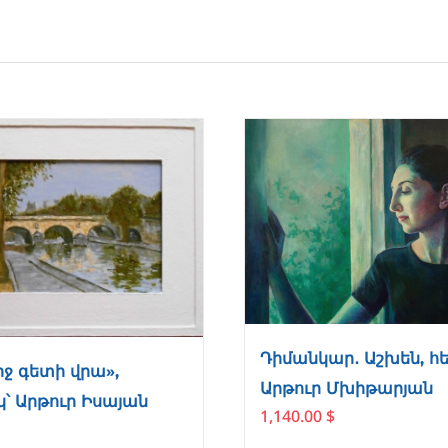
Դիմանկար․ Աշխեն, հ
ջ գետի վրա»,
Արթուր Մխիթարյան
՝ Արթուր Իսայան
1,140.00
$