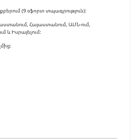
երում (9 օֆորտ տպագրություն):
աստանում, Հայաստանում, ԱՄՆ-ում,
մ և Իսրայելում:
մից: