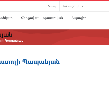
Կապ
Իմ հաշիվը
տոնկար
Ձեռքով պատրաստված
Տպագիր
նյան
տոլի Պապանյան
Անատոլի Պապանյան