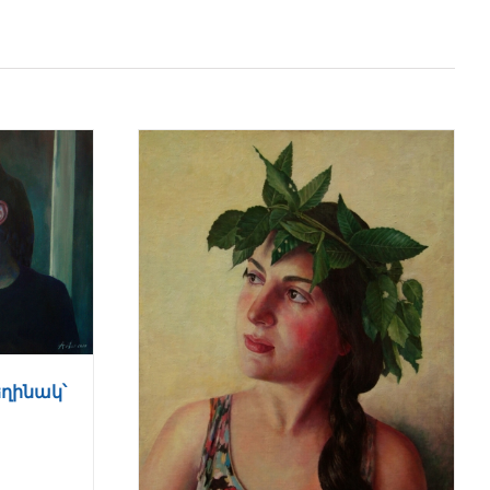
եղինակ՝