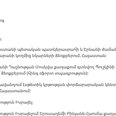
րգ
։
Հայաստանի պետական պատկերասրահի և Երևանի ժամ
րանի կողմից նկարների ձեռքբերում, Հայաստան։
տանի Դաշնության Մոսկվա քաղաքում գտնվող Պուշկի
 ձեռքբերում (հինգ օֆորտ տպագրություն):
ասավանդում էսթետիկ կրթության փորձարարական կեն
 Հայաստանում:
ւթյուն Իսրայել։
ություն Իսրայելում Երուսաղեմի Բինյանե-Հաումա քա