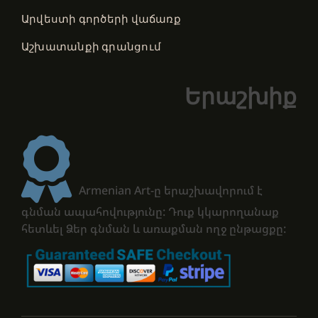
Արվեստի գործերի վաճառք
Աշխատանքի գրանցում
Երաշխիք
Armenian Art-ը երաշխավորում է
գնման ապահովությունը: Դուք կկարողանաք
հետևել Ձեր գնման և առաքման ողջ ընթացքը: