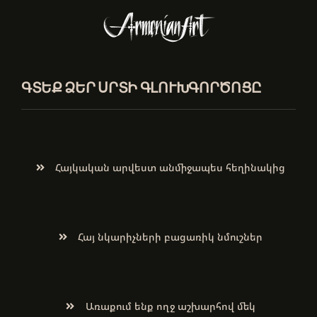
ԳՏԵՔ ՁԵՐ ՍՐՏԻ ԳԼՈՒԽԳՈՐԾՈՑԸ
Հայկական արվեստ անմիջապես հեղինակից
Հայ նկարիչների բացառիկ նմուշներ
Առաքում ենք ողջ աշխարհով մեկ