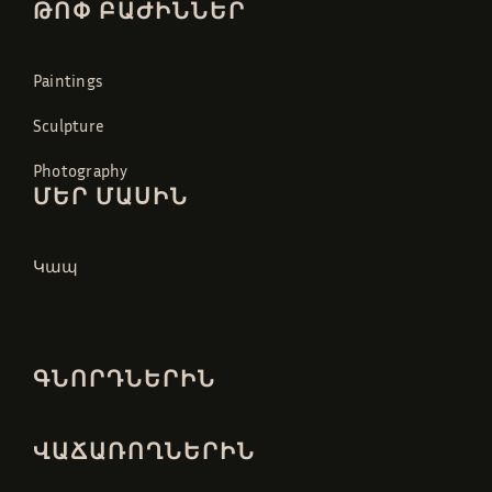
ԹՈՓ ԲԱԺԻՆՆԵՐ
Paintings
Sculpture
Photography
ՄԵՐ ՄԱՍԻՆ
Կապ
ԳՆՈՐԴՆԵՐԻՆ
ՎԱՃԱՌՈՂՆԵՐԻՆ