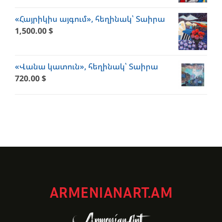
«Հայրիկիս այգում», հեղինակ՝ Տաիրա
1,500.00
$
«Վանա կատուն», հեղինակ՝ Տաիրա
720.00
$
ARMENIANART.AM