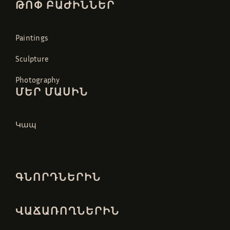
ԹՈՓ ԲԱԺԻՆՆԵՐ
Paintings
Sculpture
Photography
ՄԵՐ ՄԱՍԻՆ
Կապ
ԳՆՈՐԴՆԵՐԻՆ
ՎԱՃԱՌՈՂՆԵՐԻՆ