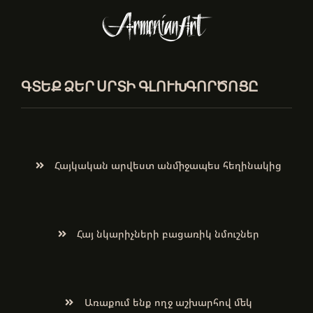
ԳՏԵՔ ՁԵՐ ՍՐՏԻ ԳԼՈՒԽԳՈՐԾՈՑԸ
Հայկական արվեստ անմիջապես հեղինակից
Հայ նկարիչների բացառիկ նմուշներ
Առաքում ենք ողջ աշխարհով մեկ