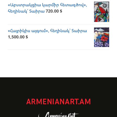
«Աբստրակցիա կարմիր հետագծով»,
հեղինակ՝ Տաիրա
720.00
$
«Հայրիկիս այգում», հեղինակ՝ Տաիրա
1,500.00
$
ARMENIANART.AM