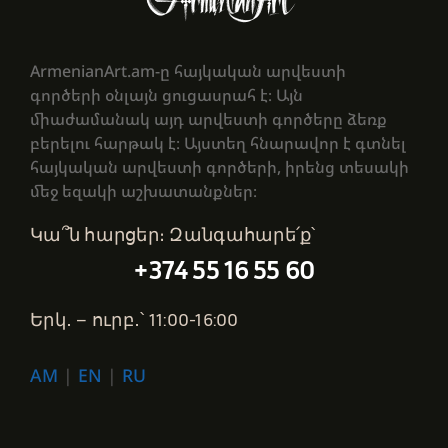
ArmenianArt.am-ը հայկական արվեստի
գործերի օնլայն ցուցասրահ է։ Այն
միաժամանակ այդ արվեստի գործերը ձեռք
բերելու հարթակ է։ Այստեղ հնարավոր է գտնել
հայկական արվեստի գործերի, իրենց տեսակի
մեջ եզակի աշխատանքներ։
Կա՞ն հարցեր։ Զանգահարե՛ք՝
+374 55 16 55 60
Երկ․ – ուրբ․՝ 11:00-16:00
AM
|
EN
|
RU