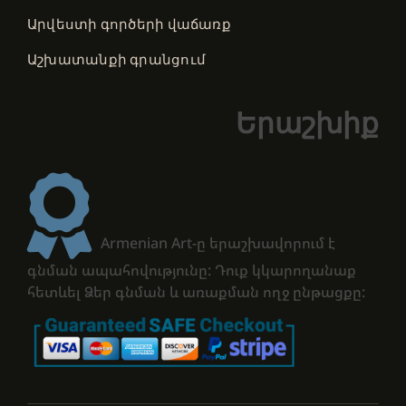
Արվեստի գործերի վաճառք
Աշխատանքի գրանցում
Երաշխիք
Armenian Art-ը երաշխավորում է
գնման ապահովությունը: Դուք կկարողանաք
հետևել Ձեր գնման և առաքման ողջ ընթացքը: