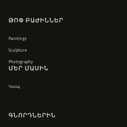
ԹՈՓ ԲԱԺԻՆՆԵՐ
Paintings
Sculpture
Photography
ՄԵՐ ՄԱՍԻՆ
Կապ
ԳՆՈՐԴՆԵՐԻՆ