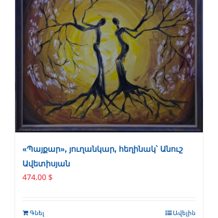
«Պայքար», յուղանկար, հեղինակ՝ Անուշ
Ավետիսյան
474.00
$
Գնել
Ավելին