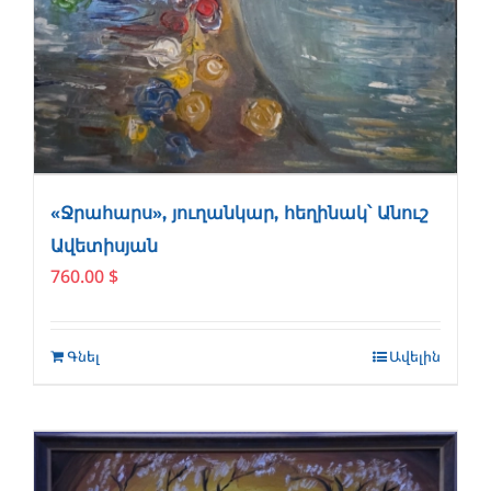
«Ջրահարս», յուղանկար, հեղինակ՝ Անուշ
Ավետիսյան
760.00
$
Գնել
Ավելին