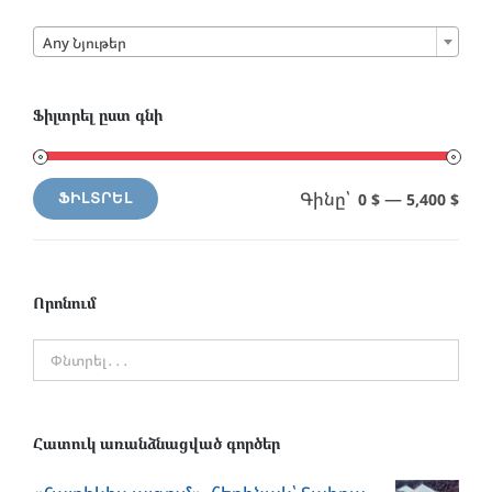

Any Նյութեր
Ֆիլտրել ըստ գնի
Գինը՝
—
0 $
5,400 $
ՖԻԼՏՐԵԼ
Min
Max
price
price
Որոնում
Հատուկ առանձնացված գործեր