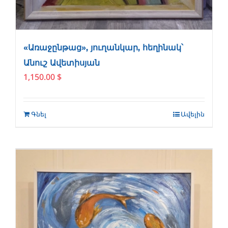
«Առաջընթաց», յուղանկար, հեղինակ՝
Անուշ Ավետիսյան
1,150.00
$
Գնել
Ավելին