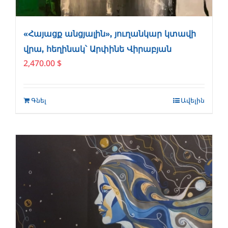
«Հայացք անցյալին», յուղանկար կտավի
վրա, հեղինակ՝ Արփինե Վիրաբյան
2,470.00
$
Գնել
Ավելին