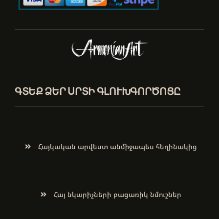
ԳՏԵՔ ՁԵՐ ՍՐՏԻ ԳԼՈՒԽԳՈՐԾՈՑԸ
Հայկական արվեստ անմիջապես հեղինակից
Հայ նկարիչների բացառիկ նմուշներ