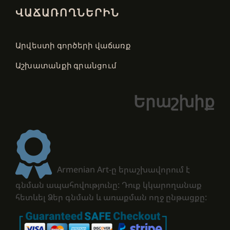
ՎԱՃԱՌՈՂՆԵՐԻՆ
Արվեստի գործերի վաճառք
Աշխատանքի գրանցում
Երաշխիք
Armenian Art-ը երաշխավորում է
գնման ապահովությունը: Դուք կկարողանաք
հետևել Ձեր գնման և առաքման ողջ ընթացքը: