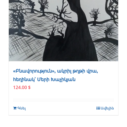
«Բնավորություն», ակրիլ թղթի վրա,
հեղինակ՝ Մերի Խաչիկյան
124.00
$
Գնել
Ավելին