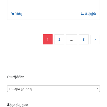
Գնել
Ավելին
1
2
…
8
Բաժիններ

Բաժին ընտրել
Ֆիլտրել ըստ