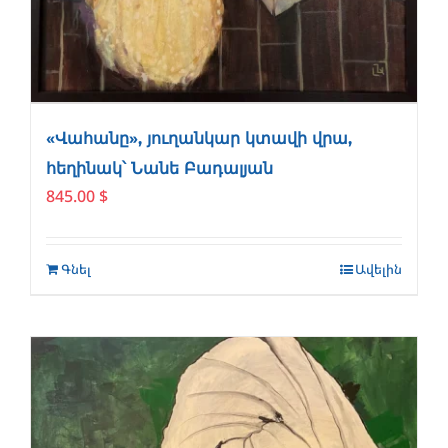
«Վահանը», յուղանկար կտավի վրա,
հեղինակ՝ Նանե Բադալյան
845.00
$
Գնել
Ավելին