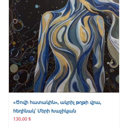
«Ծովի հատակին», ակրիլ թղթի վրա,
հեղինակ՝ Մերի Խաչիկյան
130.00
$