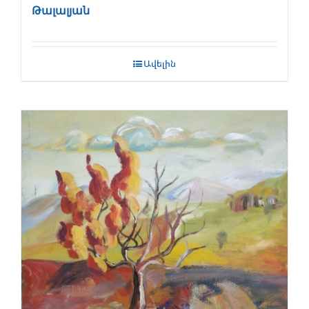
Թալալյան
Ավելին