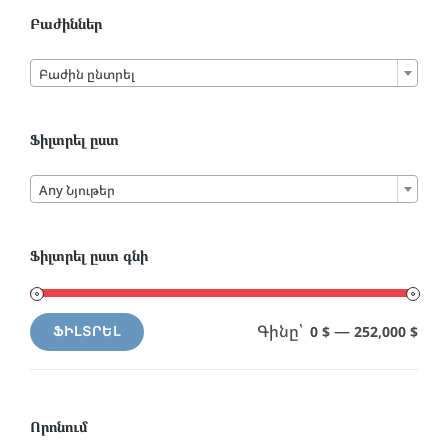
Բաժիններ

Բաժին ընտրել
Ֆիլտրել ըստ

Any Նյութեր
Ֆիլտրել ըստ գնի
Գինը՝
—
0 $
252,000 $
ՖԻԼՏՐԵԼ
Min
Max
price
price
Որոնում