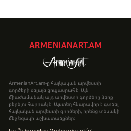
ARMENIANART.AM
ArmenianArt.am-ը հայկական արվեստի
գործերի օնլայն ցուցասրահ է։ Այն
միաժամանակ այդ արվեստի գործերը ձեռք
բերելու հարթակ է։ Այստեղ հնարավոր է գտնել
հայկական արվեստի գործերի, իրենց տեսակի
մեջ եզակի աշխատանքներ։
Կա՞ն հարցեր։ Զանգահարե՛ք՝