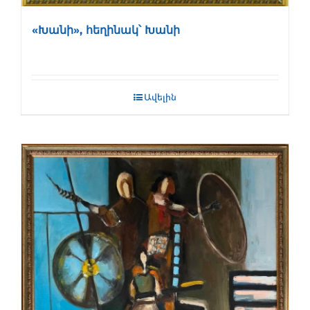
«Խանի», հեղինակ՝ Խանի
Ավելին