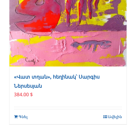
«Վատ տղան», հեղինակ՝ Սարգիս
Ներսեսյան
384.00
$
Գնել
Ավելին