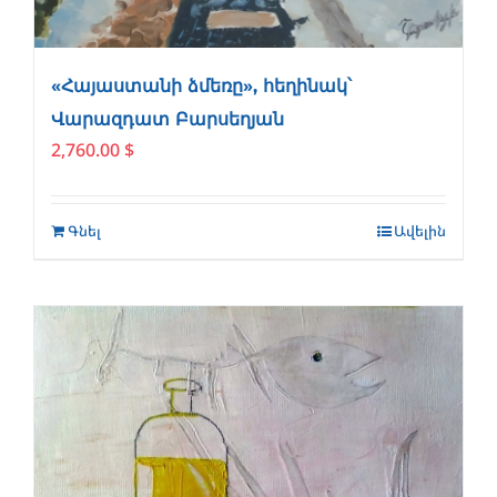
«Հայաստանի ձմեռը», հեղինակ՝
Վարազդատ Բարսեղյան
2,760.00
$
Գնել
Ավելին