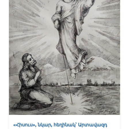
«Հիսուս», նկար, հեղինակ՝ Արտավազդ