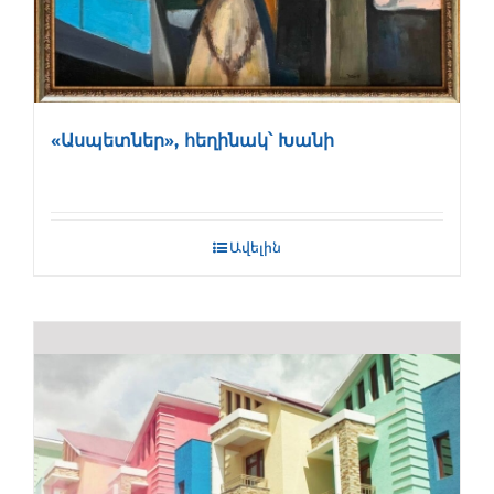
«Ասպետներ», հեղինակ՝ Խանի
Ավելին