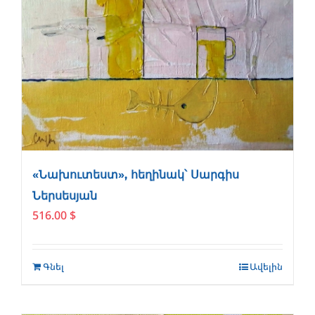
«Նախուտեստ», հեղինակ՝ Սարգիս
Ներսեսյան
516.00
$
Գնել
Ավելին