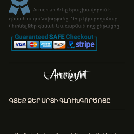
Armenian Art-ը երաշխավորում է
գնման ապահովությունը: Դուք կկարողանաք
հետևել Ձեր գնման և առաքման ողջ ընթացքը:
ԳՏԵՔ ՁԵՐ ՍՐՏԻ ԳԼՈՒԽԳՈՐԾՈՑԸ