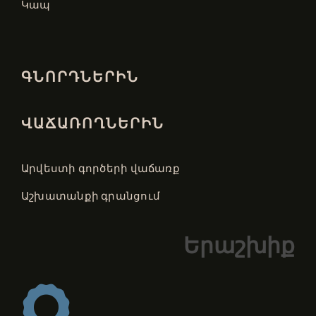
Կապ
ԳՆՈՐԴՆԵՐԻՆ
ՎԱՃԱՌՈՂՆԵՐԻՆ
Արվեստի գործերի վաճառք
Աշխատանքի գրանցում
Երաշխիք