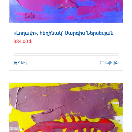
«Լողափ», հեղինակ՝ Սարգիս Ներսեսյան
384.00
$
Գնել
Ավելին