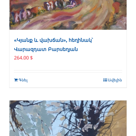
«Կյանք և վախճան», հեղինակ՝
Վարազդատ Բարսեղյան
264.00
$
Գնել
Ավելին