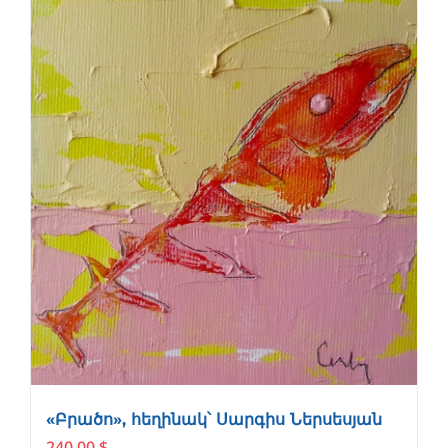
«Բրածո», հեղինակ՝ Սարգիս Ներսեսյան
240.00
$