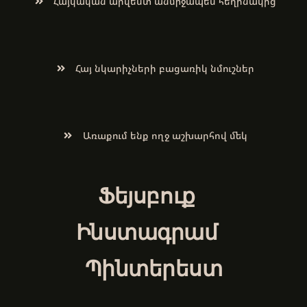
Հայկական արվեստ անմիջապես հեղինակից
Հայ նկարիչների բացառիկ նմուշներ
Առաքում ենք ողջ աշխարհով մեկ
Ֆեյսբուք
Ինստագրամ
Պինտերեստ