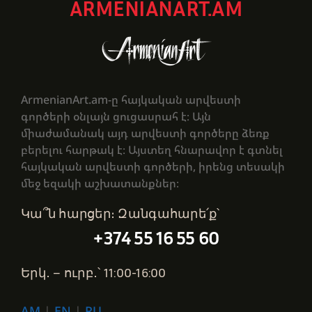
ARMENIANART.AM
ArmenianArt.am-ը հայկական արվեստի
գործերի օնլայն ցուցասրահ է։ Այն
միաժամանակ այդ արվեստի գործերը ձեռք
բերելու հարթակ է։ Այստեղ հնարավոր է գտնել
հայկական արվեստի գործերի, իրենց տեսակի
մեջ եզակի աշխատանքներ։
Կա՞ն հարցեր։ Զանգահարե՛ք՝
+374 55 16 55 60
Երկ․ – ուրբ․՝ 11:00-16:00
AM
|
EN
|
RU