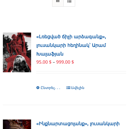
«Լռեցված ճիչի արձագանք»,
լուսանկարի հեղինակ՝ Արամ
Խալաֆյան
Price
95.00
$
–
999.00
$
range:
95.00 $
through
Ընտրել․․․
This
Ավելին
999.00 $
product
has
multiple
variants.
The
«Ինքնարտացոլանք», լուսանկարի