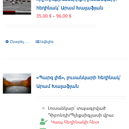
may
հեղինակ՝ Արամ Խալաֆյան
be
Price
35.00
$
–
96.00
$
chosen
range:
on
35.00 $
the
through
product
Ընտրել․․․
This
Ավելին
96.00 $
page
product
has
multiple
variants.
The
«Պարզ լիճ», լուսանկարի հեղինակ՝
options
Արամ Խալաֆյան
may
be
chosen
Լուսանկար՝ տպագրված
on
Դիբոնդի/Պլեքսիգլասի վրա։
the
Կապ հեղինակի հետ
product