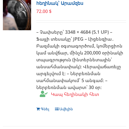
options
հեղինակ՝ Արամզես
may
72.00
$
be
chosen
on
– Չափսերը՝ 3348 × 4684 (5.1 ՄԲ) –
the
Ֆայլի տեսակը՝ JPEG – Լիցենզիա․
product
Բազմակի օգտագործում, կոմերցիոն
page
կամ անվճար, մինչև 200,000 օրինակի
տպագրություն (ինտերնետային՝
անսահմանափակ)։ Վերավաճառելը
արգելվում է։ – Ներբեռնման
սահմանափակում՝ 5 անգամ։ –
Ներբեռնման ավարտ՝ 30 օր։
Կապ հեղինակի հետ
Գնել
Ավելին