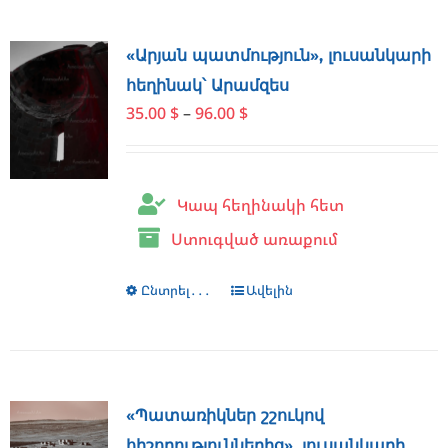
«Արյան պատմություն», լուսանկարի
հեղինակ՝ Արամզես
Price
35.00
$
–
96.00
$
range:
35.00 $
through
Կապ հեղինակի հետ
96.00 $
Ստուգված առաքում
Ընտրել․․․
This
Ավելին
product
has
multiple
variants.
The
«Պատառիկներ շշուկով
options
հիշողություններից», լուսանկարի