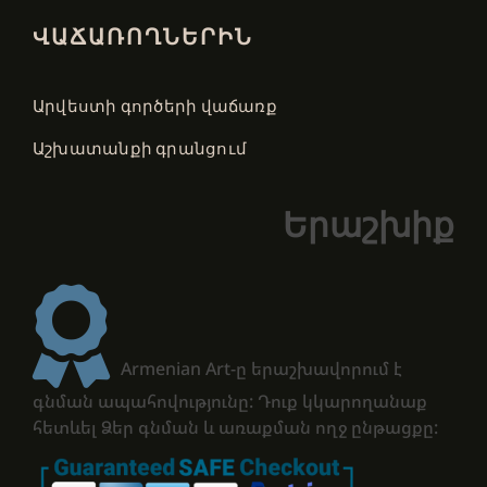
ՎԱՃԱՌՈՂՆԵՐԻՆ
Արվեստի գործերի վաճառք
Աշխատանքի գրանցում
Երաշխիք
Armenian Art-ը երաշխավորում է
գնման ապահովությունը: Դուք կկարողանաք
հետևել Ձեր գնման և առաքման ողջ ընթացքը: