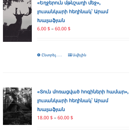
The
«Եղջերուն մթնշաղի մեջ»,
options
լուսանկարի հեղինակ՝ Արամ
may
Խալաֆյան
be
Price
6.00
$
–
60.00
$
chosen
range:
on
6.00 $
the
through
product
Ընտրել․․․
This
Ավելին
60.00 $
page
product
has
multiple
variants.
The
«Տուն մոռացված հոգիների համար»,
options
լուսանկարի հեղինակ՝ Արամ
may
Խալաֆյան
be
Price
18.00
$
–
60.00
$
chosen
range:
on
18.00 $