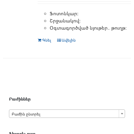
Ֆոտոնկար։
Շրջանակով։
Օգտագործված նյութեր․ թուղթ։
Գնել
Ավելին
Բաժիններ

Բաժին ընտրել
Ֆիլտրել ըստ