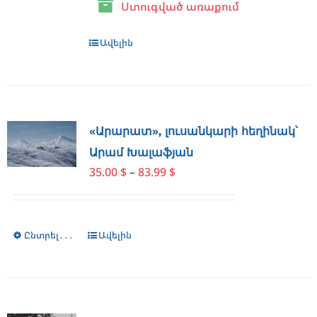
Ստուգված առաքում
page
Ավելին
«Արարատ», լուսանկարի հեղինակ՝
Արամ Խալաֆյան
Price
35.00
$
–
83.99
$
range:
35.00 $
through
Ընտրել․․․
This
Ավելին
83.99 $
product
has
multiple
variants.