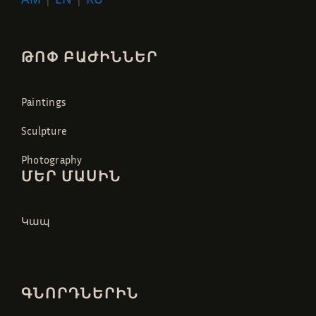
ԹՈՓ ԲԱԺԻՆՆԵՐ
Paintings
Sculpture
Photography
ՄԵՐ ՄԱՍԻՆ
Կապ
ԳՆՈՐԴՆԵՐԻՆ