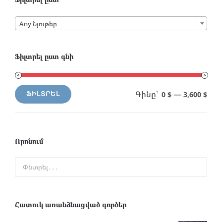

Any Նյութեր
Ֆիլտրել ըստ գնի
Գինը՝
—
0 $
3,600 $
ՖԻԼՏՐԵԼ
Min
Max
price
price
Որոնում
Հատուկ առանձնացված գործեր