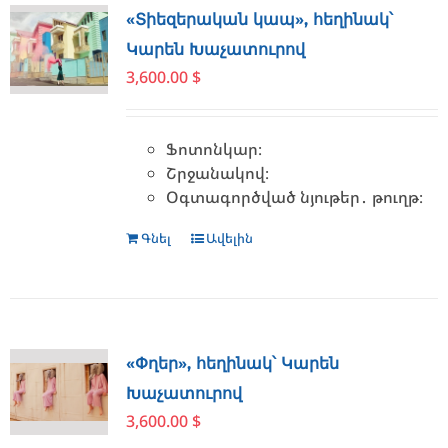
The
«Տիեզերական կապ», հեղինակ՝
options
Կարեն Խաչատուրով
may
3,600.00
$
be
chosen
on
Ֆոտոնկար։
the
Շրջանակով։
product
Օգտագործված նյութեր․ թուղթ։
page
Գնել
Ավելին
«Փղեր», հեղինակ՝ Կարեն
Խաչատուրով
3,600.00
$