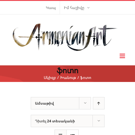
Skip
Կապ
Իմ հաշիվը
to
content
ֆոտո
Սկիզբ
Խանութ
ֆոտո
Ամսաթիվ
Դիտել
24 տեսականի