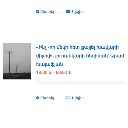
the
through
product
Ընտրել․․․
This
Ավելին
60.00 $
page
product
has
multiple
variants.
The
«Ինչ -որ մեկի հետ քայլել խավարի
options
միջով», լուսանկարի հեղինակ՝ Արամ
may
Խալաֆյան
be
Price
18.00
$
–
60.00
$
chosen
range:
on
18.00 $
the
through
product
Ընտրել․․․
This
Ավելին
60.00 $
page
product
has
multiple
variants.