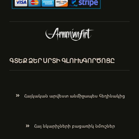
ԳՏԵՔ ՁԵՐ ՍՐՏԻ ԳԼՈՒԽԳՈՐԾՈՑԸ
Հայկական արվեստ անմիջապես հեղինակից
Հայ նկարիչների բացառիկ նմուշներ