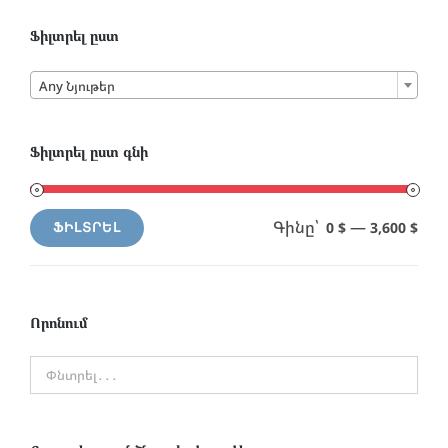
Ֆիլտրել ըստ

Any Նյութեր
Ֆիլտրել ըստ գնի
Գինը՝
—
0 $
3,600 $
ՖԻԼՏՐԵԼ
Min
Max
price
price
Որոնում