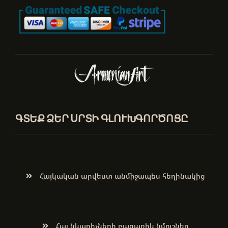
ԳՏԵՔ ՁԵՐ ՍՐՏԻ ԳԼՈՒԽԳՈՐԾՈՑԸ
Հայկական արվեստ անմիջապես հեղինակից
Հայ նկարիչների բացառիկ նմուշներ