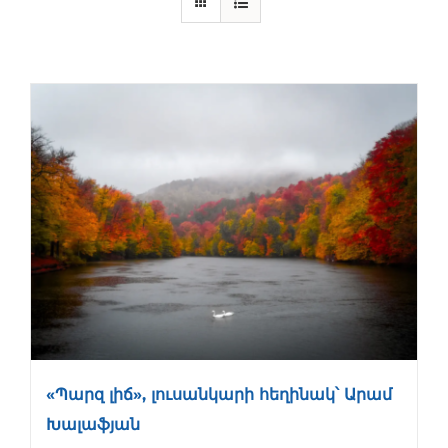
«Պարզ լիճ», լուսանկարի հեղինակ՝ Արամ
Խալաֆյան