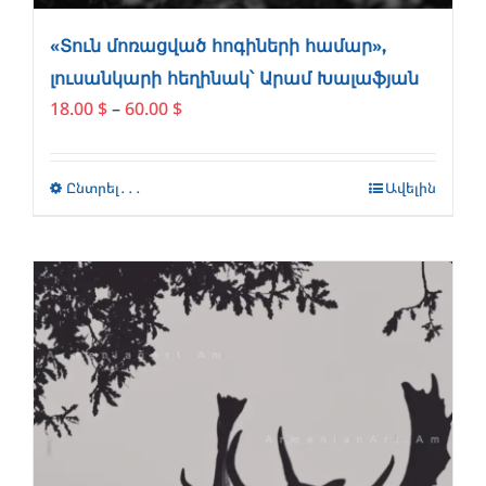
«Տուն մոռացված հոգիների համար»,
լուսանկարի հեղինակ՝ Արամ Խալաֆյան
Price
18.00
$
–
60.00
$
range:
18.00 $
through
Ընտրել․․․
This
Ավելին
60.00 $
product
has
multiple
variants.
The
options
may
be
chosen
on
the