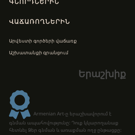
ԳՆՈՐԴՆԵՐԻՆ
ՎԱՃԱՌՈՂՆԵՐԻՆ
Արվեստի գործերի վաճառք
Աշխատանքի գրանցում
Երաշխիք
Armenian Art-ը երաշխավորում է
գնման ապահովությունը: Դուք կկարողանաք
հետևել Ձեր գնման և առաքման ողջ ընթացքը: