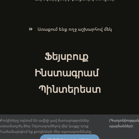
Առաքում ենք ողջ աշխարհով մեկ
Ֆեյսբուք
Ինստագրամ
Պինտերեստ
Քուկիները օգնում են ավելի լավ ծառայություններ
(Գաղտնիության
տրամադրել ձեզ։ Օգտագործելով վեբ կայքը դուք
պայմաններ)։
© 2017-2026.
ArmenianArt.am
։ Բոլոր իրավունքները
համաձայնվում եք քուկիների մեր օգտագործմանը
պաշտպանված են:
Ընդհանուր դրույթներ և պայմաններ
։ |