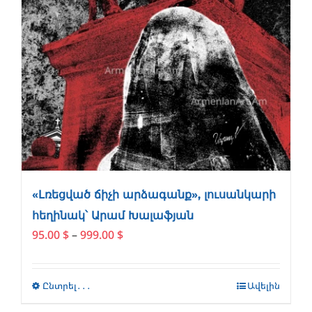
«Լռեցված ճիչի արձագանք», լուսանկարի
հեղինակ՝ Արամ Խալաֆյան
Price
95.00
$
–
999.00
$
range:
95.00 $
through
Ընտրել․․․
This
Ավելին
999.00 $
product