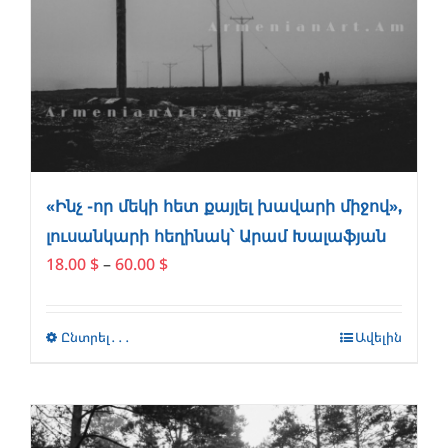
«Ինչ -որ մեկի հետ քայլել խավարի միջով»,
լուսանկարի հեղինակ՝ Արամ Խալաֆյան
Price
18.00
$
–
60.00
$
range:
18.00 $
through
Ընտրել․․․
This
Ավելին
60.00 $
product
has
multiple
variants.