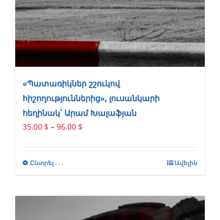
«Պատառիկներ շշուկով
հիշողություններից», լուսանկարի
հեղինակ՝ Արամ Խալաֆյան
Price
35.00
$
–
96.00
$
range:
35.00 $
through
Ընտրել․․․
This
Ավելին
96.00 $
product
has
multiple
variants.