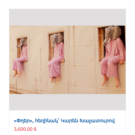
has
multiple
variants.
The
options
may
be
chosen
on
the
product
page
«Փղեր», հեղինակ՝ Կարեն Խաչատուրով
3,600.00
$