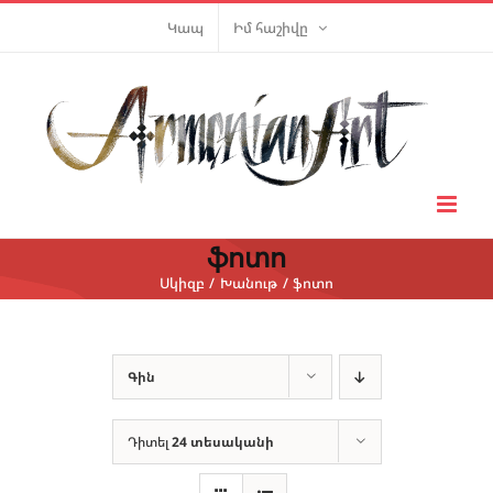
Skip
Կապ
Իմ հաշիվը
to
content
ֆոտո
Սկիզբ
Խանութ
ֆոտո
Գին
Դիտել
24 տեսականի