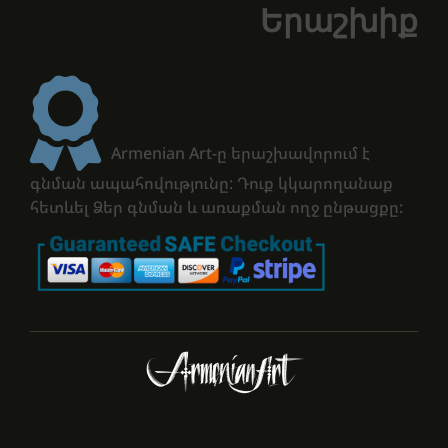
Երաշխիք
Armenian Art-ը երաշխավորում է
գնման ապահովությունը: Դուք կկարողանաք
հետևել Ձեր գնման և առաքման ողջ ընթացքը: