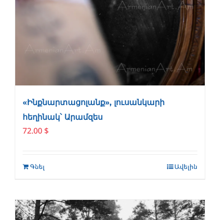
«Ինքնարտացոլանք», լուսանկարի
հեղինակ՝ Արամզես
72.00
$
Գնել
Ավելին