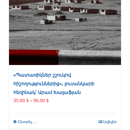
on
the
product
page
«Պատառիկներ շշուկով
հիշողություններից», լուսանկարի
հեղինակ՝ Արամ Խալաֆյան
Price
35.00
$
–
96.00
$
range:
35.00 $
through
Ընտրել․․․
This
Ավելին
96.00 $
product