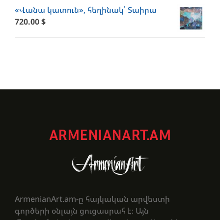
«Վանա կատուն», հեղինակ՝ Տաիրա
720.00
$
ARMENIANART.AM
ArmenianArt.am-ը հայկական արվեստի
գործերի օնլայն ցուցասրահ է։ Այն