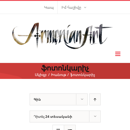
Skip
Կապ
Իմ հաշիվը
to
content
ֆոտոնկարիչ
Սկիզբ
Խանութ
ֆոտոնկարիչ
Գին
Դիտել
24 տեսականի