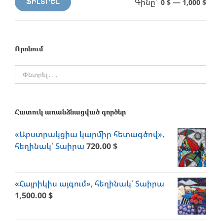
Գինը՝
—
0 $
1,000 $
ՖԻԼՏՐԵԼ
Min
Max
price
price
Որոնում
Հատուկ առանձնացված գործեր
«Աբստրակցիա կարմիր հետագծով»,
հեղինակ՝ Տաիրա
720.00
$
«Հայրիկիս այգում», հեղինակ՝ Տաիրա
1,500.00
$