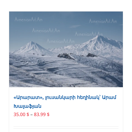
has
multiple
variants.
The
options
may
be
chosen
on
the
product
page
«Արարատ», լուսանկարի հեղինակ՝ Արամ
Խալաֆյան
Price
35.00
$
–
83.99
$
range:
35.00 $