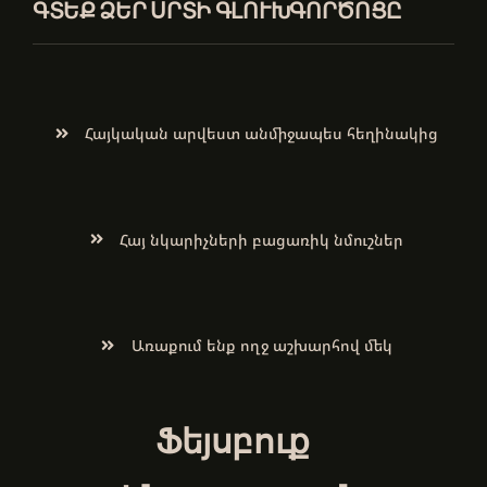
ԳՏԵՔ ՁԵՐ ՍՐՏԻ ԳԼՈՒԽԳՈՐԾՈՑԸ
Հայկական արվեստ անմիջապես հեղինակից
Հայ նկարիչների բացառիկ նմուշներ
Առաքում ենք ողջ աշխարհով մեկ
Ֆեյսբուք