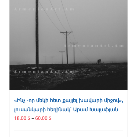
product
page
«Ինչ -որ մեկի հետ քայլել խավարի միջով»,
լուսանկարի հեղինակ՝ Արամ Խալաֆյան
Price
18.00
$
–
60.00
$
range:
18.00 $