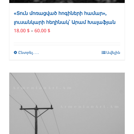
«Տուն մոռացված հոգիների համար»,
լուսանկարի հեղինակ՝ Արամ Խալաֆյան
Price
18.00
$
–
60.00
$
range:
18.00 $
through
Ընտրել․․․
This
Ավելին
60.00 $
product
has
multiple
variants.
The
options
may
be
chosen
on
the