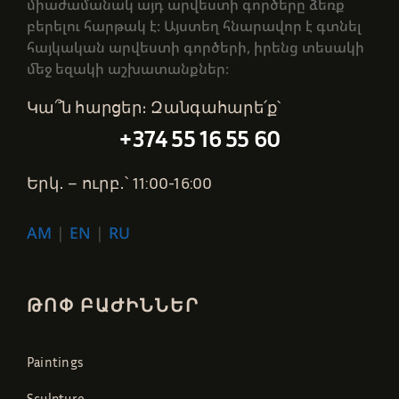
միաժամանակ այդ արվեստի գործերը ձեռք
բերելու հարթակ է։ Այստեղ հնարավոր է գտնել
հայկական արվեստի գործերի, իրենց տեսակի
մեջ եզակի աշխատանքներ։
Կա՞ն հարցեր։ Զանգահարե՛ք՝
+374 55 16 55 60
Երկ․ – ուրբ․՝ 11:00-16:00
AM
|
EN
|
RU
ԹՈՓ ԲԱԺԻՆՆԵՐ
Paintings
Sculpture