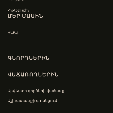
Photography
ՄԵՐ ՄԱՍԻՆ
Կապ
ԳՆՈՐԴՆԵՐԻՆ
ՎԱՃԱՌՈՂՆԵՐԻՆ
Արվեստի գործերի վաճառք
Աշխատանքի գրանցում