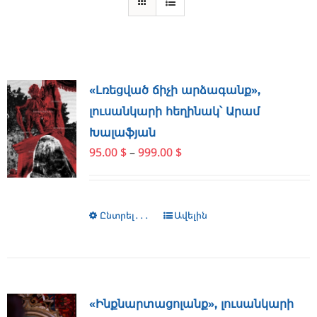
«Լռեցված ճիչի արձագանք»,
լուսանկարի հեղինակ՝ Արամ
Խալաֆյան
Price
95.00
$
–
999.00
$
range:
95.00 $
through
Ընտրել․․․
This
Ավելին
999.00 $
product
has
multiple
variants.
The
«Ինքնարտացոլանք», լուսանկարի