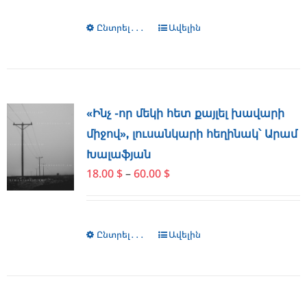
the
through
product
Ընտրել․․․
This
Ավելին
60.00 $
page
product
has
multiple
variants.
The
«Ինչ -որ մեկի հետ քայլել խավարի
options
միջով», լուսանկարի հեղինակ՝ Արամ
may
Խալաֆյան
be
Price
18.00
$
–
60.00
$
chosen
range:
on
18.00 $
the
through
product
Ընտրել․․․
This
Ավելին
60.00 $
page
product
has
multiple
variants.