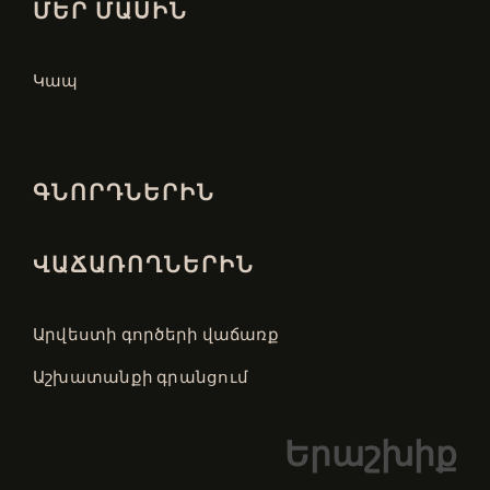
ՄԵՐ ՄԱՍԻՆ
Կապ
ԳՆՈՐԴՆԵՐԻՆ
ՎԱՃԱՌՈՂՆԵՐԻՆ
Արվեստի գործերի վաճառք
Աշխատանքի գրանցում
Երաշխիք