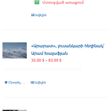
Ստուգված առաքում
page
Ավելին
«Արարատ», լուսանկարի հեղինակ՝
Արամ Խալաֆյան
Price
35.00
$
–
83.99
$
range:
35.00 $
through
Ընտրել․․․
This
Ավելին
83.99 $
product
has
multiple
variants.