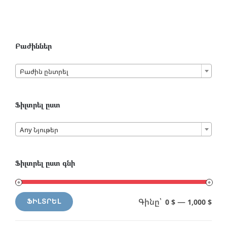
The
options
may
be
Բաժիններ
chosen

on
Բաժին ընտրել
the
product
Ֆիլտրել ըստ
page

Any Նյութեր
Ֆիլտրել ըստ գնի
Գինը՝
—
0 $
1,000 $
ՖԻԼՏՐԵԼ
Min
Max
price
price