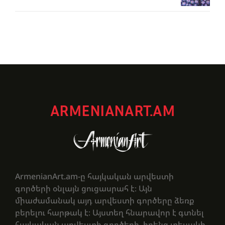
ARMENIANART.AM
ArmenianArt.am-ը հայկական արվեստի
գործերի օնլայն ցուցասրահ է։ Այն
միաժամանակ այդ արվեստի գործերը ձեռք
բերելու հարթակ է։ Այստեղ հնարավոր է գտնել
հայկական արվեստի գործերի, իրենց տեսակի