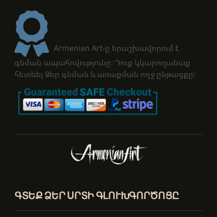
Armenian Art-ը երաշխավորում է
գնման ապահովությունը: Դուք կկարողանաք
հետևել Ձեր գնման և առաքման ողջ ընթացքը:
ԳՏԵՔ ՁԵՐ ՍՐՏԻ ԳԼՈՒԽԳՈՐԾՈՑԸ