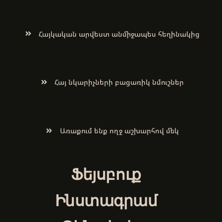
Հայկական արվեստ անմիջապես հեղինակից
Հայ նկարիչների բացառիկ նմուշներ
Առաքում ենք ողջ աշխարհով մեկ
Ֆեյսբուք
Ինստագրամ