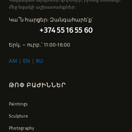
մեջ եզակի աշխատանքներ։
Կա՞ն հարցեր։ Զանգահարե՛ք՝
+374 55 16 55 60
Երկ․ – ուրբ․՝ 11:00-16:00
AM
|
EN
|
RU
ԹՈՓ ԲԱԺԻՆՆԵՐ
Paintings
Sculpture
Photography