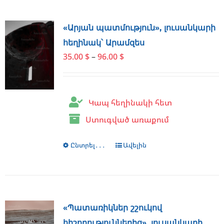
«Արյան պատմություն», լուսանկարի
հեղինակ՝ Արամզես
Price
35.00
$
–
96.00
$
range:
35.00 $
through
Կապ հեղինակի հետ
96.00 $
Ստուգված առաքում
Ընտրել․․․
This
Ավելին
product
has
multiple
variants.
The
«Պատառիկներ շշուկով
options
հիշողություններից», լուսանկարի