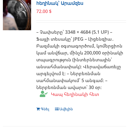
options
հեղինակ՝ Արամզես
may
72.00
$
be
chosen
on
– Չափսերը՝ 3348 × 4684 (5.1 ՄԲ) –
the
Ֆայլի տեսակը՝ JPEG – Լիցենզիա․
product
Բազմակի օգտագործում, կոմերցիոն
page
կամ անվճար, մինչև 200,000 օրինակի
տպագրություն (ինտերնետային՝
անսահմանափակ)։ Վերավաճառելը
արգելվում է։ – Ներբեռնման
սահմանափակում՝ 5 անգամ։ –
Ներբեռնման ավարտ՝ 30 օր։
Կապ հեղինակի հետ
Գնել
Ավելին