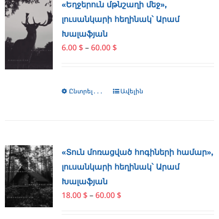
The
«Եղջերուն մթնշաղի մեջ»,
options
լուսանկարի հեղինակ՝ Արամ
may
Խալաֆյան
be
Price
6.00
$
–
60.00
$
chosen
range:
on
6.00 $
the
through
product
Ընտրել․․․
This
Ավելին
60.00 $
page
product
has
multiple
variants.
The
«Տուն մոռացված հոգիների համար»,
options
լուսանկարի հեղինակ՝ Արամ
may
Խալաֆյան
be
Price
18.00
$
–
60.00
$
chosen
range:
on
18.00 $