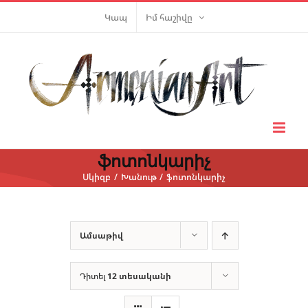
Skip
Կապ
Իմ հաշիվը
to
content
ֆոտոնկարիչ
Սկիզբ
Խանութ
ֆոտոնկարիչ
Ամսաթիվ
Դիտել
12 տեսականի