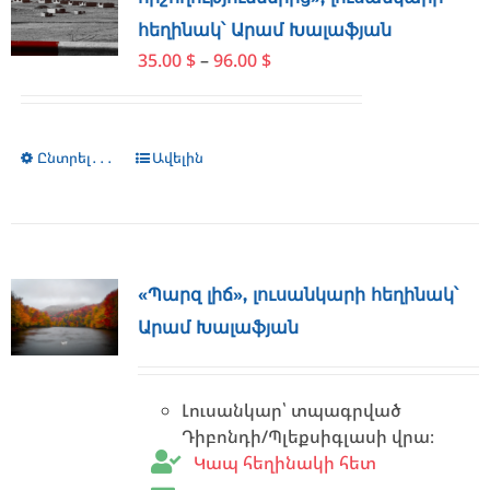
may
հեղինակ՝ Արամ Խալաֆյան
be
Price
35.00
$
–
96.00
$
chosen
range:
on
35.00 $
the
through
product
Ընտրել․․․
This
Ավելին
96.00 $
page
product
has
multiple
variants.
The
«Պարզ լիճ», լուսանկարի հեղինակ՝
options
Արամ Խալաֆյան
may
be
chosen
Լուսանկար՝ տպագրված
on
Դիբոնդի/Պլեքսիգլասի վրա։
the
Կապ հեղինակի հետ
product