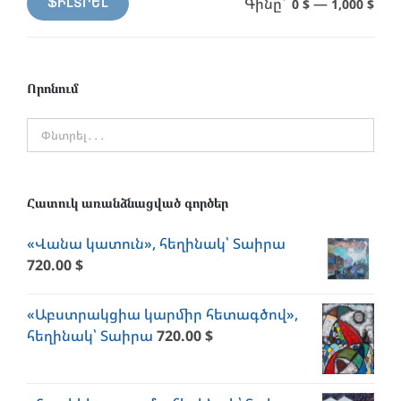
Գինը՝
—
0 $
1,000 $
ՖԻԼՏՐԵԼ
Min
Max
price
price
Որոնում
Հատուկ առանձնացված գործեր
«Վանա կատուն», հեղինակ՝ Տաիրա
720.00
$
«Աբստրակցիա կարմիր հետագծով»,
հեղինակ՝ Տաիրա
720.00
$