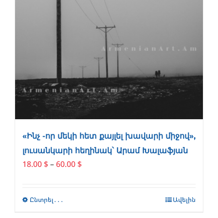
«Ինչ -որ մեկի հետ քայլել խավարի միջով»,
լուսանկարի հեղինակ՝ Արամ Խալաֆյան
Price
18.00
$
–
60.00
$
range:
18.00 $
through
Ընտրել․․․
This
Ավելին
60.00 $
product