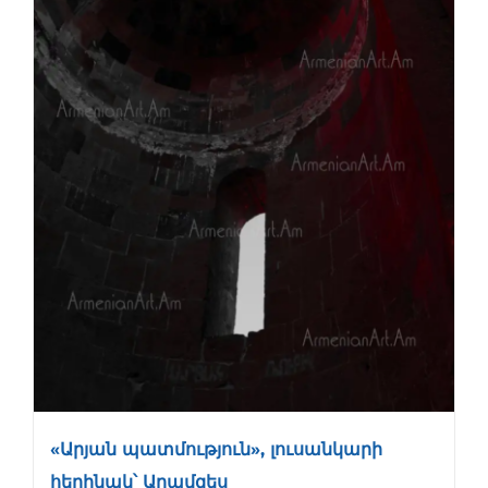
«Արյան պատմություն», լուսանկարի
հեղինակ՝ Արամզես