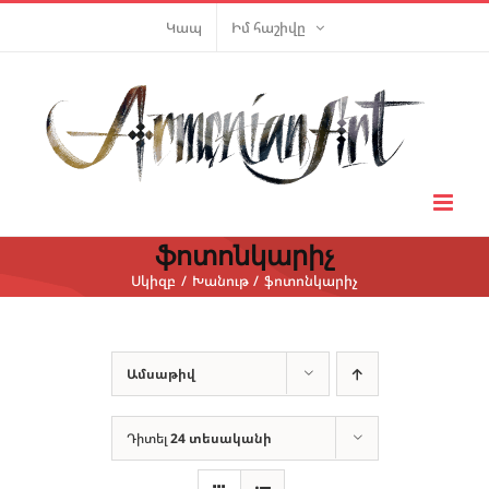
Skip
Կապ
Իմ հաշիվը
to
content
ֆոտոնկարիչ
Սկիզբ
Խանութ
ֆոտոնկարիչ
Ամսաթիվ
Դիտել
24 տեսականի