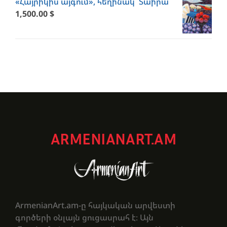
«Հայրիկիս այգում», հեղինակ՝ Տաիրա
1,500.00
$
ARMENIANART.AM
ArmenianArt.am-ը հայկական արվեստի
գործերի օնլայն ցուցասրահ է։ Այն