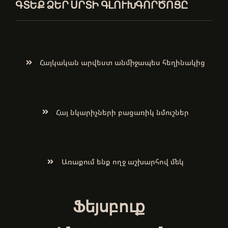
ԳՏԵՔ ՁԵՐ ՍՐՏԻ ԳԼՈՒԽԳՈՐԾՈՑԸ
Հայկական արվեստ անմիջապես հեղինակից
Հայ նկարիչների բացառիկ նմուշներ
Առաքում ենք ողջ աշխարհով մեկ
Ֆեյսբուք