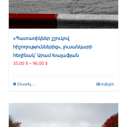
«Պատառիկներ շշուկով
հիշողություններից», լուսանկարի
հեղինակ՝ Արամ Խալաֆյան
Price
35.00
$
–
96.00
$
range:
35.00 $
through
Ընտրել․․․
This
Ավելին
96.00 $
product
has
multiple
variants.
The
options