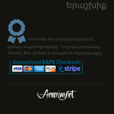
Երաշխիք
Armenian Art-ը երաշխավորում է
գնման ապահովությունը: Դուք կկարողանաք
հետևել Ձեր գնման և առաքման ողջ ընթացքը: