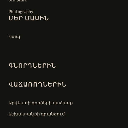
Photography
ՄԵՐ ՄԱՍԻՆ
Կապ
ԳՆՈՐԴՆԵՐԻՆ
ՎԱՃԱՌՈՂՆԵՐԻՆ
Արվեստի գործերի վաճառք
Աշխատանքի գրանցում