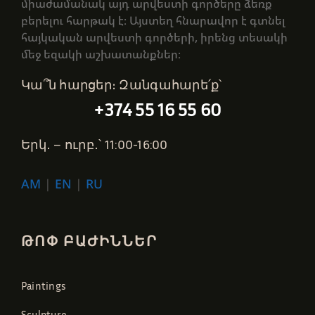
միաժամանակ այդ արվեստի գործերը ձեռք
բերելու հարթակ է։ Այստեղ հնարավոր է գտնել
հայկական արվեստի գործերի, իրենց տեսակի
մեջ եզակի աշխատանքներ։
Կա՞ն հարցեր։ Զանգահարե՛ք՝
+374 55 16 55 60
Երկ․ – ուրբ․՝ 11:00-16:00
AM
|
EN
|
RU
ԹՈՓ ԲԱԺԻՆՆԵՐ
Paintings
Sculpture