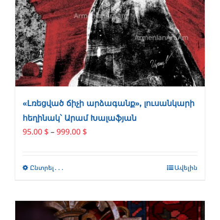
«Լռեցված ճիչի արձագանք», լուսանկարի
հեղինակ՝ Արամ Խալաֆյան
Price
95.00
$
–
999.00
$
range:
95.00 $
through
Ընտրել․․․
This
Ավելին
999.00 $
product
has
multiple
variants.