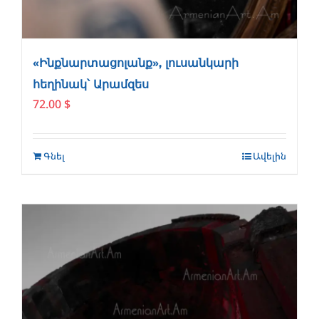
«Ինքնարտացոլանք», լուսանկարի
հեղինակ՝ Արամզես
72.00
$
Գնել
Ավելին