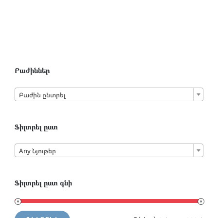
has
multiple
variants.
The
options
may
Բաժիններ
be
chosen

Բաժին ընտրել
on
the
product
Ֆիլտրել ըստ
page

Any Նյութեր
Ֆիլտրել ըստ գնի