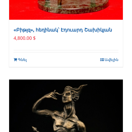
«Բիթլզ», հեղինակ՝ Էդուարդ Շախիկյան
4,800.00
$
Գնել
Ավելին