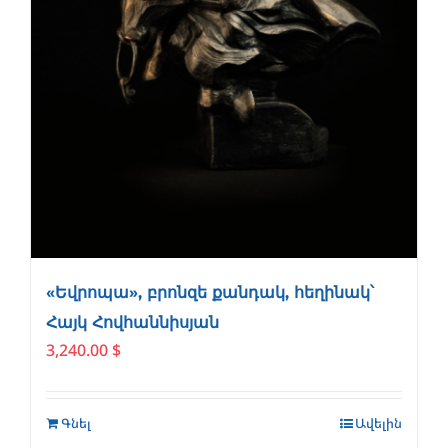
«Եվրոպա», բրոնզե քանդակ, հեղինակ՝
Հայկ Հովհաննիսյան
3,240.00
$
Գնել
Ավելին