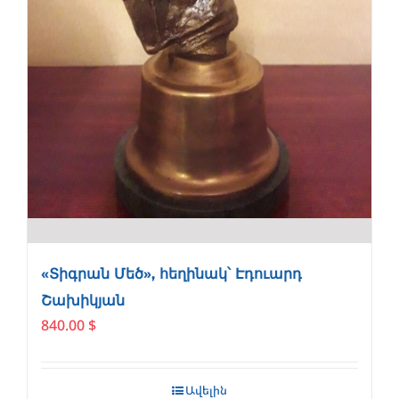
«Տիգրան Մեծ», հեղինակ՝ Էդուարդ
Շախիկյան
840.00
$
Ավելին