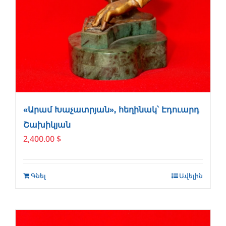
«Արամ Խաչատրյան», հեղինակ՝ Էդուարդ
Շախիկյան
2,400.00
$
Գնել
Ավելին