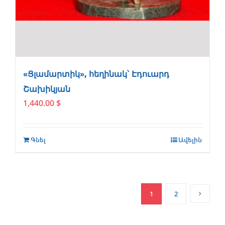
«Ցլամարտիկ», հեղինակ՝ Էդուարդ
Շախիկյան
1,440.00
$
Գնել
Ավելին
1
2