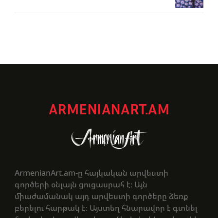
ARMENIANART.AM
ArmenianArt.am-ը հայկական արվեստի
գործերի օնլայն ցուցասրահ է։ Այն
միաժամանակ այդ արվեստի գործերը ձեռք
բերելու հարթակ է։ Այստեղ հնարավոր է գտնել