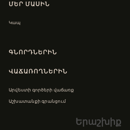
ՄԵՐ ՄԱՍԻՆ
Կապ
ԳՆՈՐԴՆԵՐԻՆ
ՎԱՃԱՌՈՂՆԵՐԻՆ
Արվեստի գործերի վաճառք
Աշխատանքի գրանցում
Երաշխիք