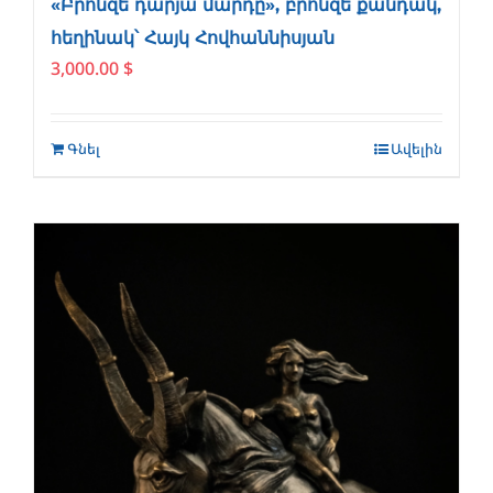
«Բրոնզե դարյա մարդը», բրոնզե քանդակ,
հեղինակ՝ Հայկ Հովհաննիսյան
3,000.00
$
Գնել
Ավելին