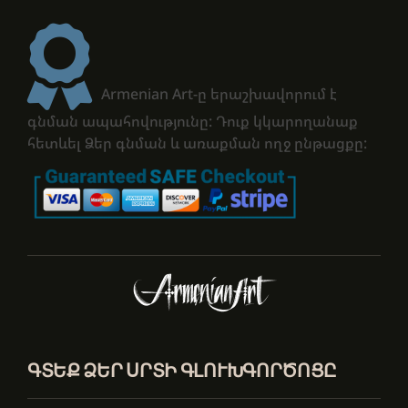
Armenian Art-ը երաշխավորում է
գնման ապահովությունը: Դուք կկարողանաք
հետևել Ձեր գնման և առաքման ողջ ընթացքը:
ԳՏԵՔ ՁԵՐ ՍՐՏԻ ԳԼՈՒԽԳՈՐԾՈՑԸ