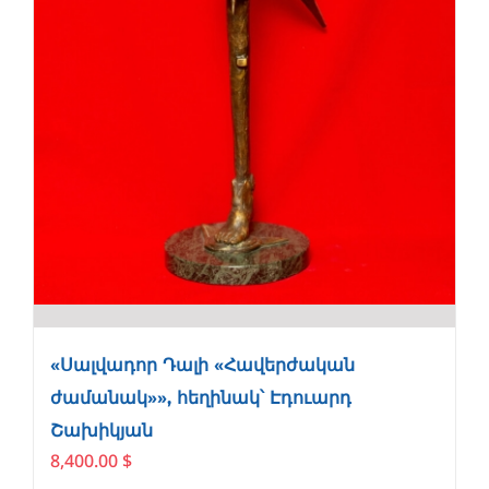
«Սալվադոր Դալի «Հավերժական
ժամանակ»», հեղինակ՝ Էդուարդ
Շախիկյան
8,400.00
$