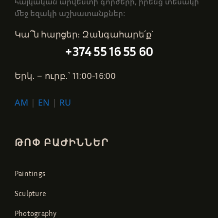
հայկական արվեստի գործերի, իրենց տեսակի
մեջ եզակի աշխատանքներ։
Կա՞ն հարցեր։ Զանգահարե՛ք՝
+374 55 16 55 60
Երկ․ – ուրբ․՝ 11:00-16:00
AM
|
EN
|
RU
ԹՈՓ ԲԱԺԻՆՆԵՐ
Paintings
Sculpture
Photography