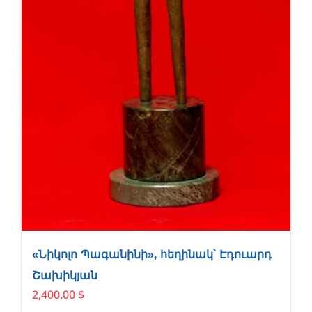
«Նիկոլո Պագանինի», հեղինակ՝ Էդուարդ
Շախիկյան
2,400.00
$