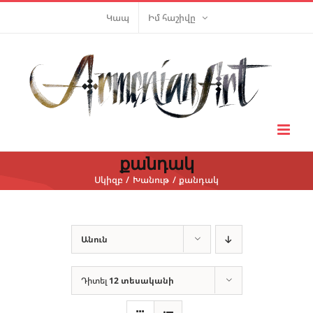
Skip
Կապ
Իմ հաշիվը
to
content
քանդակ
Սկիզբ
Խանութ
քանդակ
Անուն
Դիտել
12 տեսականի