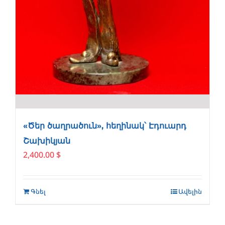
«Ծեր ծաղրածուն», հեղինակ՝ Էդուարդ
Շախիկյան
2,400.00
$
Գնել
Ավելին