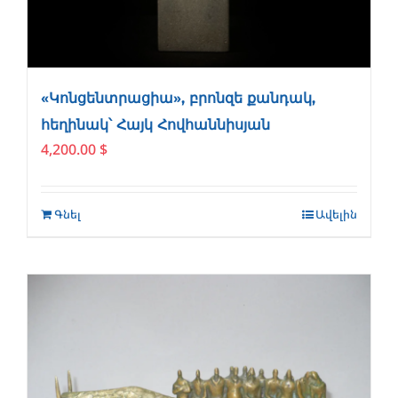
«Կոնցենտրացիա», բրոնզե քանդակ,
հեղինակ՝ Հայկ Հովհաննիսյան
4,200.00
$
Գնել
Ավելին