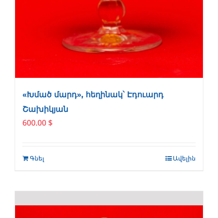
«Խմած մարդ», հեղինակ՝ Էդուարդ
Շախիկյան
600.00
$
Գնել
Ավելին