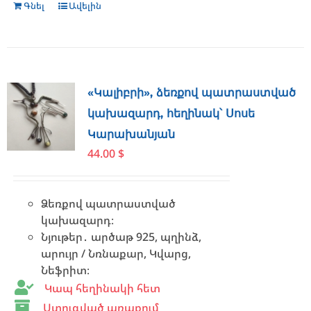
Գնել
Ավելին
«Կալիբրի», ձեռքով պատրաստված
կախազարդ, հեղինակ՝ Սոսե
Կարախանյան
44.00
$
Ձեռքով պատրաստված
կախազարդ։
Նյութեր․ արծաթ 925, պղինձ,
արույր / Նռնաքար, Կվարց,
Նեֆրիտ։
Կապ հեղինակի հետ
Ստուգված առաքում