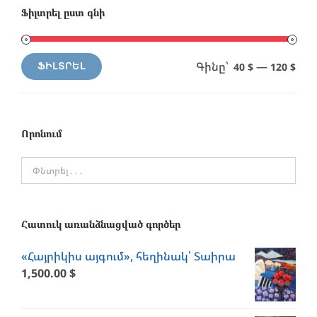
Ֆիլտրել ըստ գնի
Գինը՝
—
40 $
120 $
ՖԻԼՏՐԵԼ
Min
Max
price
price
Որոնում
Հատուկ առանձնացված գործեր
«Հայրիկիս այգում», հեղինակ՝ Տաիրա
1,500.00
$