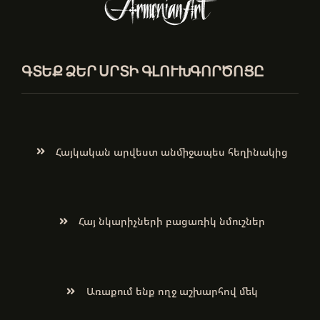
ԳՏԵՔ ՁԵՐ ՍՐՏԻ ԳԼՈՒԽԳՈՐԾՈՑԸ
Հայկական արվեստ անմիջապես հեղինակից
Հայ նկարիչների բացառիկ նմուշներ
Առաքում ենք ողջ աշխարհով մեկ