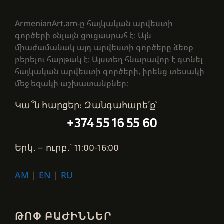
ArmenianArt.am-ը հայկական արվեստի
գործերի օնլայն ցուցասրահ է։ Այն
միաժամանակ այդ արվեստի գործերը ձեռք
բերելու հարթակ է։ Այստեղ հնարավոր է գտնել
հայկական արվեստի գործերի, իրենց տեսակի
մեջ եզակի աշխատանքներ։
Կա՞ն հարցեր։ Զանգահարե՛ք՝
+374 55 16 55 60
Երկ․ – ուրբ․՝ 11:00-16:00
AM
|
EN
|
RU
ԹՈՓ ԲԱԺԻՆՆԵՐ