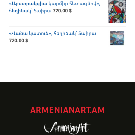
«Աբստրակցիա կարմիր հետագծով»,
հեղինակ՝ Տաիրա
720.00
$
«Վանա կատուն», հեղինակ՝ Տաիրա
720.00
$
ARMENIANART.AM