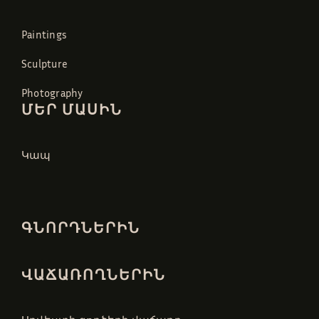
Paintings
Sculpture
Photography
ՄԵՐ ՄԱՍԻՆ
Կապ
ԳՆՈՐԴՆԵՐԻՆ
ՎԱՃԱՌՈՂՆԵՐԻՆ