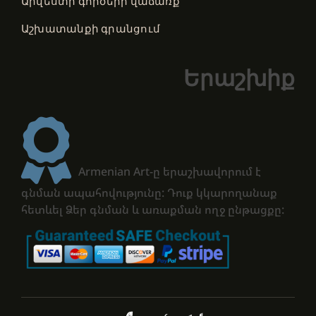
Արվեստի գործերի վաճառք
Աշխատանքի գրանցում
Երաշխիք
Armenian Art-ը երաշխավորում է
գնման ապահովությունը: Դուք կկարողանաք
հետևել Ձեր գնման և առաքման ողջ ընթացքը: