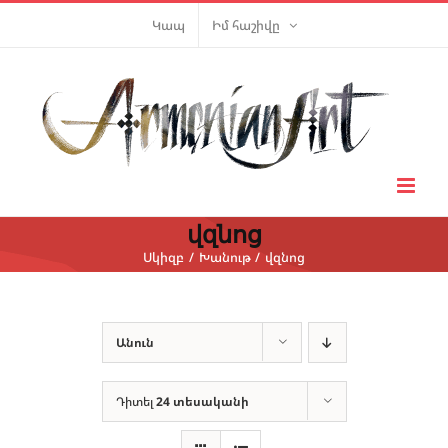
Skip
Կապ
Իմ հաշիվը
to
content
վզնոց
Սկիզբ
Խանութ
վզնոց
Անուն
Դիտել
24 տեսականի