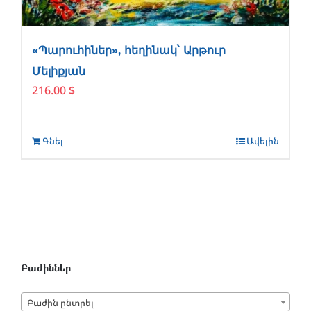
«Պարուհիներ», հեղինակ՝ Արթուր
Մելիքյան
216.00
$
Գնել
Ավելին
Բաժիններ

Բաժին ընտրել