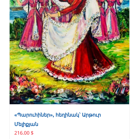
«Պարուհիներ», հեղինակ՝ Արթուր
Մելիքյան
216.00
$