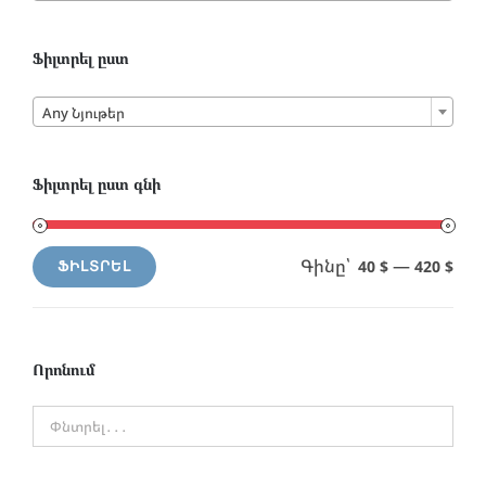
Ֆիլտրել ըստ

Any Նյութեր
Ֆիլտրել ըստ գնի
Գինը՝
—
40 $
420 $
ՖԻԼՏՐԵԼ
Min
Max
price
price
Որոնում