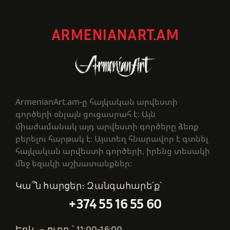
ARMENIANART.AM
ArmenianArt.am-ը հայկական արվեստի
գործերի օնլայն ցուցասրահ է։ Այն
միաժամանակ այդ արվեստի գործերը ձեռք
բերելու հարթակ է։ Այստեղ հնարավոր է գտնել
հայկական արվեստի գործերի, իրենց տեսակի
մեջ եզակի աշխատանքներ։
Կա՞ն հարցեր։ Զանգահարե՛ք՝
+374 55 16 55 60
Երկ․ – ուրբ․՝ 11:00-16:00