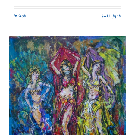
Գնել
Ավելին