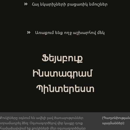
Հայ նկարիչների բացառիկ նմուշներ
Առաքում ենք ողջ աշխարհով մեկ
Ֆեյսբուք
Ինստագրամ
Պինտերեստ
Քուկիները օգնում են ավելի լավ ծառայություններ
(Գաղտնիության
տրամադրել ձեզ։ Օգտագործելով վեբ կայքը դուք
պայմաններ)։
© 2017-2026.
ArmenianArt.am
։ Բոլոր իրավունքները
համաձայնվում եք քուկիների մեր օգտագործմանը