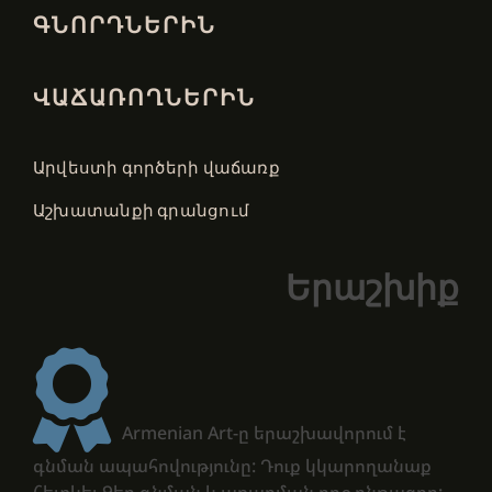
ԳՆՈՐԴՆԵՐԻՆ
ՎԱՃԱՌՈՂՆԵՐԻՆ
Արվեստի գործերի վաճառք
Աշխատանքի գրանցում
Երաշխիք
Armenian Art-ը երաշխավորում է
գնման ապահովությունը: Դուք կկարողանաք