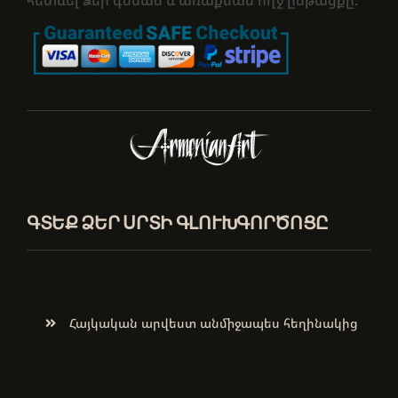
հետևել Ձեր գնման և առաքման ողջ ընթացքը:
ԳՏԵՔ ՁԵՐ ՍՐՏԻ ԳԼՈՒԽԳՈՐԾՈՑԸ
Հայկական արվեստ անմիջապես հեղինակից