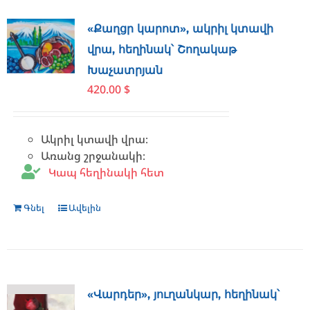
«Քաղցր կարոտ», ակրիլ կտավի
վրա, հեղինակ՝ Շողակաթ
Խաչատրյան
420.00
$
Ակրիլ կտավի վրա։
Առանց շրջանակի։
Կապ հեղինակի հետ
Գնել
Ավելին
«Վարդեր», յուղանկար, հեղինակ՝