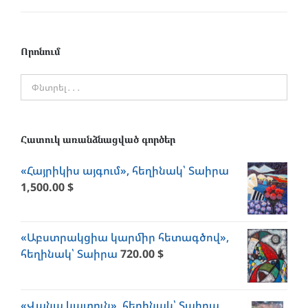
price
price
Որոնում
Հատուկ առանձնացված գործեր
«Հայրիկիս այգում», հեղինակ՝ Տաիրա
1,500.00
$
«Աբստրակցիա կարմիր հետագծով»,
հեղինակ՝ Տաիրա
720.00
$
«Վանա կատուն», հեղինակ՝ Տաիրա