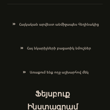
Հայկական արվեստ անմիջապես հեղինակից
Հայ նկարիչների բացառիկ նմուշներ
Առաքում ենք ողջ աշխարհով մեկ
Ֆեյսբուք
Ինստագրամ