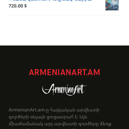
720.00
$
ARMENIANART.AM
ArmenianArt.am-ը հայկական արվեստի
գործերի օնլայն ցուցասրահ է։ Այն
միաժամանակ այդ արվեստի գործերը ձեռք