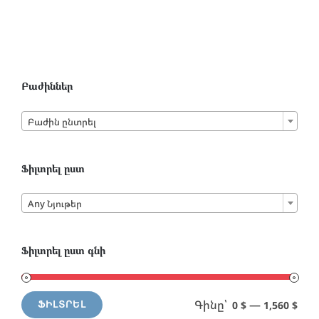
Բաժիններ

Բաժին ընտրել
Ֆիլտրել ըստ

Any Նյութեր
Ֆիլտրել ըստ գնի
Գինը՝
—
0 $
1,560 $
ՖԻԼՏՐԵԼ
Min
Max