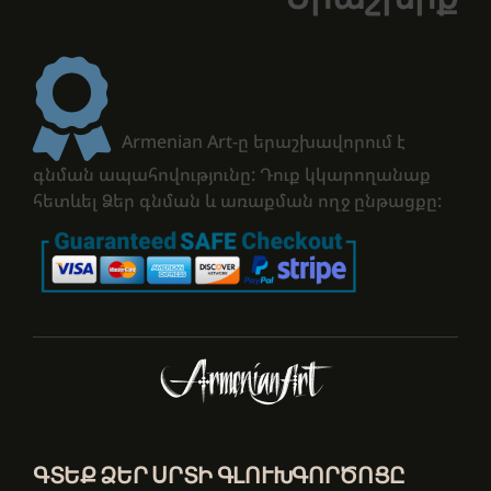
Armenian Art-ը երաշխավորում է
գնման ապահովությունը: Դուք կկարողանաք
հետևել Ձեր գնման և առաքման ողջ ընթացքը:
ԳՏԵՔ ՁԵՐ ՍՐՏԻ ԳԼՈՒԽԳՈՐԾՈՑԸ