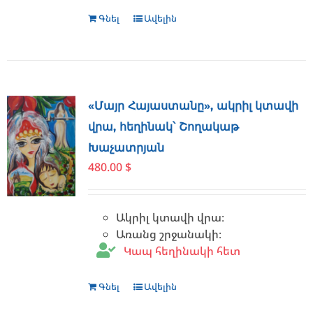
Գնել
Ավելին
«Մայր Հայաստանը», ակրիլ կտավի
վրա, հեղինակ՝ Շողակաթ
Խաչատրյան
480.00
$
Ակրիլ կտավի վրա։
Առանց շրջանակի։
Կապ հեղինակի հետ
Գնել
Ավելին