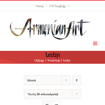
Skip
Կապ
Իմ հաշիվը
to
content
նռեր
Սկիզբ
Խանութ
նռեր
Անուն
Դիտել
36 տեսականի