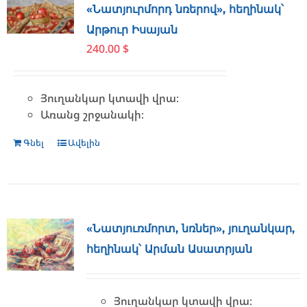
«Նատյուրմորդ նռերով», հեղինակ՝
Արթուր Իսայան
240.00
$
Յուղանկար կտավի վրա։
Առանց շրջանակի։
Գնել
Ավելին
«Նատյուռմորտ, նռներ», յուղանկար,
հեղինակ՝ Արման Ասատրյան
Յուղանկար կտավի վրա։