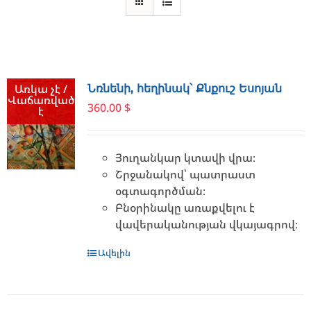
Առկա չէ /
Նռնենի, հեղինակ՝ Քնքուշ Եսոյան
Վաճառված
360.00
$
է
Յուղանկար կտավի վրա։
Շրջանակով՝ պատրաստ
օգտագործման։
Բնօրինակը առաքվելու է
վավերականության վկայագրով։
Ավելին