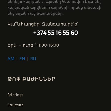
բերելու հարթակ է։ Այստեղ հնարավոր է գտնել
հայկական արվեստի գործերի, իրենց տեսակի
մեջ եզակի աշխատանքներ։
Կա՞ն հարցեր։ Զանգահարե՛ք՝
+374 55 16 55 60
Երկ․ – ուրբ․՝ 11:00-16:00
AM
|
EN
|
RU
ԹՈՓ ԲԱԺԻՆՆԵՐ
Paintings
Sculpture