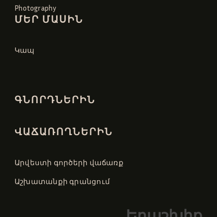
Photography
ՄԵՐ ՄԱՍԻՆ
Կապ
ԳՆՈՐԴՆԵՐԻՆ
ՎԱՃԱՌՈՂՆԵՐԻՆ
Արվեստի գործերի վաճառք
Աշխատանքի գրանցում
Երաշխիք