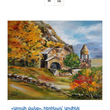
«Արդվի վանք», հեղինակ՝ Արմինե