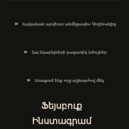
Հայկական արվեստ անմիջապես հեղինակից
Հայ նկարիչների բացառիկ նմուշներ
Առաքում ենք ողջ աշխարհով մեկ
Ֆեյսբուք
Ինստագրամ