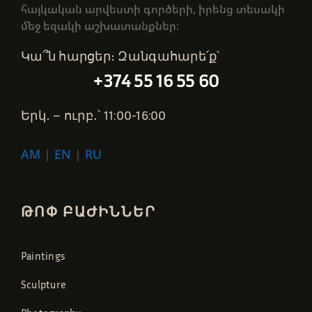
հայկական արվեստի գործերի, իրենց տեսակի
մեջ եզակի աշխատանքներ։
Կա՞ն հարցեր։ Զանգահարե՛ք՝
+374 55 16 55 60
Երկ․ – ուրբ․՝ 11:00-16:00
AM
|
EN
|
RU
ԹՈՓ ԲԱԺԻՆՆԵՐ
Paintings
Sculpture