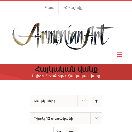
Skip
Կապ
Իմ հաշիվը
to
content
Հայկական վանք
Սկիզբ
Խանութ
Հայկական վանք
Վարկանիշ
Դիտել
12 տեսականի