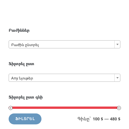
Բաժիններ

Բաժին ընտրել
Ֆիլտրել ըստ

Any Նյութեր
Ֆիլտրել ըստ գնի
Գինը՝
—
100 $
480 $
ՖԻԼՏՐԵԼ
Min
Max
price
price