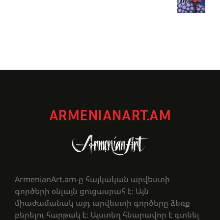
ARMENIANART.AM
ArmenianArt.am-ը հայկական արվեստի
գործերի օնլայն ցուցասրահ է։ Այն
միաժամանակ այդ արվեստի գործերը ձեռք
բերելու հարթակ է։ Այստեղ հնարավոր է գտնել