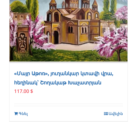
«Մայր Աթոռ», յուղանկար կտավի վրա,
հեղինակ՝ Շողակաթ Խաչատրյան
117.00
$
Գնել
Ավելին