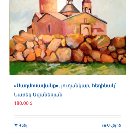
«Սաղմոսավանք», յուղանկար, հեղինակ՝
Նարեկ Ավանեսյան
180.00
$
Գնել
Ավելին