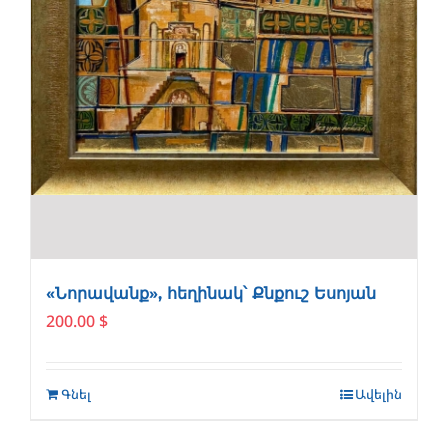
«Նորավանք», հեղինակ՝ Քնքուշ Եսոյան
200.00
$
Գնել
Ավելին