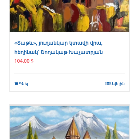
«Տաթև», յուղանկար կտավի վրա,
հեղինակ՝ Շողակաթ Խաչատրյան
104.00
$
Գնել
Ավելին