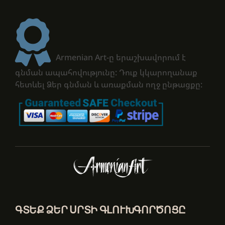
Armenian Art-ը երաշխավորում է
գնման ապահովությունը: Դուք կկարողանաք
հետևել Ձեր գնման և առաքման ողջ ընթացքը:
ԳՏԵՔ ՁԵՐ ՍՐՏԻ ԳԼՈՒԽԳՈՐԾՈՑԸ