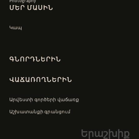
Photography
ՄԵՐ ՄԱՍԻՆ
Կապ
ԳՆՈՐԴՆԵՐԻՆ
ՎԱՃԱՌՈՂՆԵՐԻՆ
Արվեստի գործերի վաճառք
Աշխատանքի գրանցում
Երաշխիք