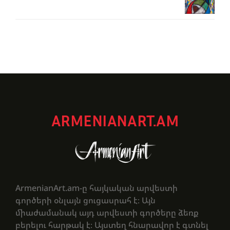
ARMENIANART.AM
ArmenianArt.am-ը հայկական արվեստի
գործերի օնլայն ցուցասրահ է։ Այն
միաժամանակ այդ արվեստի գործերը ձեռք
բերելու հարթակ է։ Այստեղ հնարավոր է գտնել