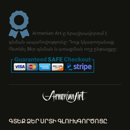
Armenian Art-ը երաշխավորում է
գնման ապահովությունը: Դուք կկարողանաք
հետևել Ձեր գնման և առաքման ողջ ընթացքը:
ԳՏԵՔ ՁԵՐ ՍՐՏԻ ԳԼՈՒԽԳՈՐԾՈՑԸ