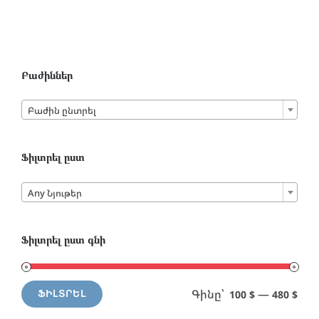
Բաժիններ

Բաժին ընտրել
Ֆիլտրել ըստ

Any Նյութեր
Ֆիլտրել ըստ գնի
Գինը՝
—
100 $
480 $
ՖԻԼՏՐԵԼ
Min
Max
price
price