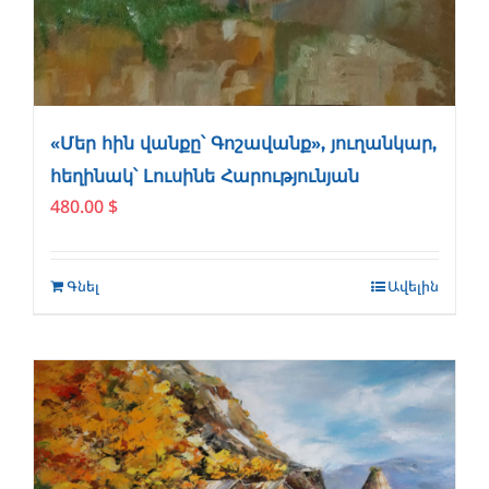
«Մեր հին վանքը՝ Գոշավանք», յուղանկար,
հեղինակ՝ Լուսինե Հարությունյան
480.00
$
Գնել
Ավելին