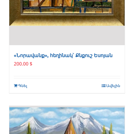
«Նորավանք», հեղինակ՝ Քնքուշ Եսոյան
200.00
$
Գնել
Ավելին