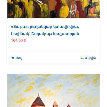
«Տաթև», յուղանկար կտավի վրա,
հեղինակ՝ Շողակաթ Խաչատրյան
104.00
$
Գնել
Ավելին