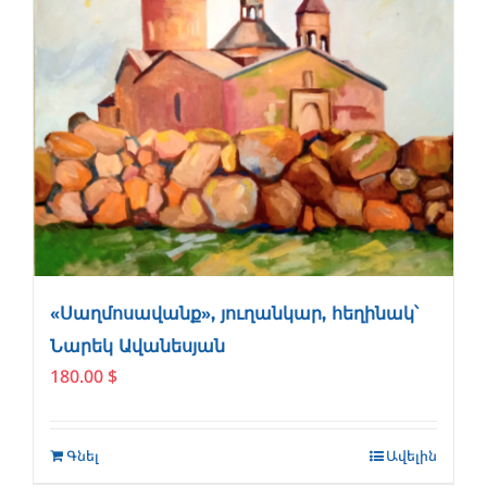
«Սաղմոսավանք», յուղանկար, հեղինակ՝
Նարեկ Ավանեսյան
180.00
$
Գնել
Ավելին