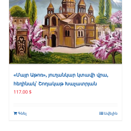
«Մայր Աթոռ», յուղանկար կտավի վրա,
հեղինակ՝ Շողակաթ Խաչատրյան
117.00
$
Գնել
Ավելին