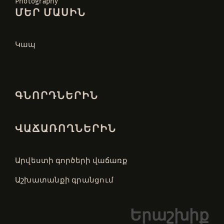
Photography
ՄԵՐ ՄԱՍԻՆ
Կապ
ԳՆՈՐԴՆԵՐԻՆ
ՎԱՃԱՌՈՂՆԵՐԻՆ
Արվեստի գործերի վաճառք
Աշխատանքի գրանցում
Երաշխիք