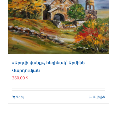
«Արդվի վանք», հեղինակ՝ Արմինե
Վարդումյան
360.00
$
Գնել
Ավելին