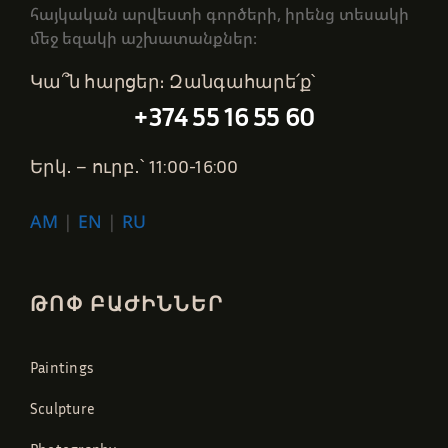
հայկական արվեստի գործերի, իրենց տեսակի
մեջ եզակի աշխատանքներ։
Կա՞ն հարցեր։ Զանգահարե՛ք՝
+374 55 16 55 60
Երկ․ – ուրբ․՝ 11:00-16:00
AM
|
EN
|
RU
ԹՈՓ ԲԱԺԻՆՆԵՐ
Paintings
Sculpture