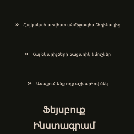
Հայկական արվեստ անմիջապես հեղինակից
Հայ նկարիչների բացառիկ նմուշներ
Առաքում ենք ողջ աշխարհով մեկ
Ֆեյսբուք
Ինստագրամ