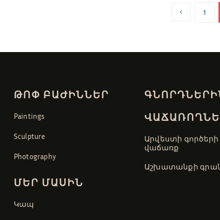
1
ԹՈՓ ԲԱԺԻՆՆԵՐ
ԳՆՈՐԴՆԵՐԻ
ՎԱՃԱՌՈՂՆԵ
Paintings
Sculpture
Արվեստի գործերի
վաճառք
Photography
Աշխատանքի գրան
ՄԵՐ ՄԱՍԻՆ
Կապ