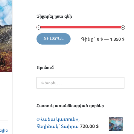
Ֆիլտրել ըստ գնի
Գինը՝
—
0 $
1,350 $
ՖԻԼՏՐԵԼ
Min
Max
price
price
Որոնում
Հատուկ առանձնացված գործեր
«Վանա կատուն»,
հեղինակ՝ Տաիրա
720.00
$
ելին