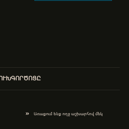
ԼՈՒԽԳՈՐԾՈՑԸ
Առաքում ենք ողջ աշխարհով մեկ