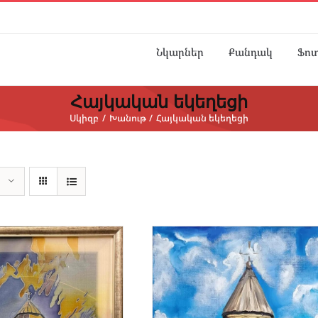
Նկարներ
Քանդակ
Ֆո
Հայկական եկեղեցի
Սկիզբ
Խանութ
Հայկական եկեղեցի