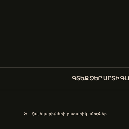
ԳՏԵՔ ՁԵՐ ՍՐՏԻ Գ
Հայ նկարիչների բացառիկ նմուշներ