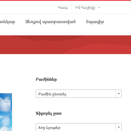
Կապ
Իմ հաշիվը
տոնկար
Ձեռքով պատրաստված
Տպագիր
Բաժիններ

Բաժին ընտրել
Ֆիլտրել ըստ

Any Նյութեր