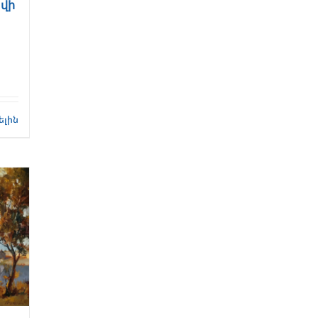
ավի
ելին