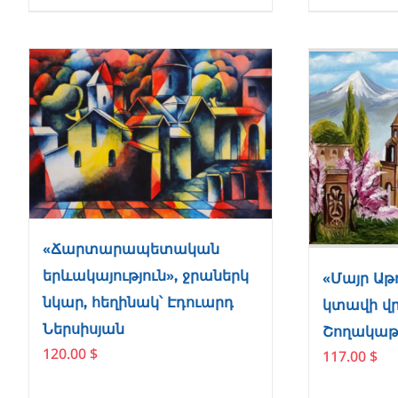
«Ճարտարապետական
երևակայություն», ջրաներկ
«Մայր Աթ
նկար, հեղինակ՝ Էդուարդ
կտավի վր
Ներսիսյան
Շողակաթ
120.00
$
117.00
$