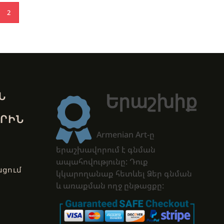
2
Ն
Երաշխիք
ՐԻՆ
Armenian Art-ը
երաշխավորում է գնման
ապահովությունը: Դուք
ցում
կկարողանաք հետևել Ձեր գնման
և առաքման ողջ ընթացքը: