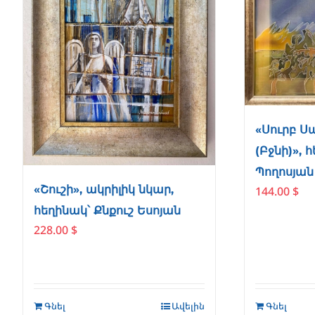
«Սուրբ Ս
(Բջնի)», 
Պողոսյան
«Շուշի», ակրիլիկ նկար,
144.00
$
հեղինակ՝ Քնքուշ Եսոյան
228.00
$
Գնել
Ավելին
Գնել