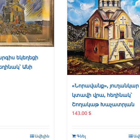
արգիս եկեղեցի
հեղինակ՝ Անի
«Նորավանք», յուղանկար
կտավի վրա, հեղինակ՝
Շողակաթ Խաչատրյան
143.00
$
Ավելին
Գնել
Ավ