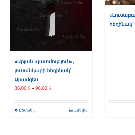
«Լուսաբա
հեղինակ՝
«Արյան պատմություն»,
լուսանկարի հեղինակ՝
Արամզես
Price
35.00
$
–
96.00
$
range:
35.00 $
through
Ընտրել․․․
This
Ավելին
96.00 $
product
has
multiple