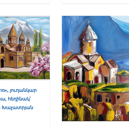
ոռ», յուղանկար
ա, հեղինակ՝
 Խաչատրյան