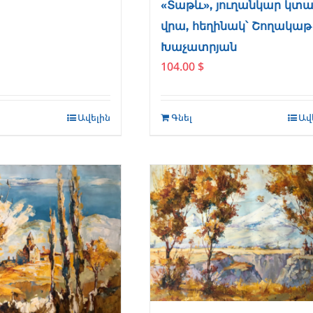
«Տաթև», յուղանկար կտ
վրա, հեղինակ՝ Շողակաթ
Խաչատրյան
104.00
$
Ավելին
Գնել
Ավ