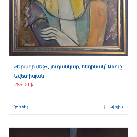
«Երազի մեջ», յուղանկար, հեղինակ՝ Անուշ
Ավետիսյան
286.00
$
Գնել
Ավելին