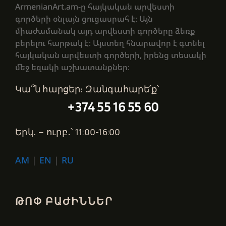
ArmenianArt.am-ը հայկական արվեստի
գործերի օնլայն ցուցասրահ է։ Այն
միաժամանակ այդ արվեստի գործերը ձեռք
բերելու հարթակ է։ Այստեղ հնարավոր է գտնել
հայկական արվեստի գործերի, իրենց տեսակի
մեջ եզակի աշխատանքներ։
Կա՞ն հարցեր։ Զանգահարե՛ք՝
+374 55 16 55 60
Երկ․ – ուրբ․՝ 11:00-16:00
AM
|
EN
|
RU
ԹՈՓ ԲԱԺԻՆՆԵՐ