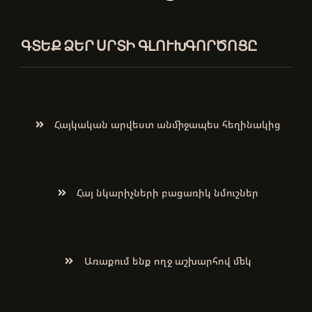
ԳՏԵՔ ՁԵՐ ՍՐՏԻ ԳԼՈՒԽԳՈՐԾՈՑԸ
Հայկական արվեստ անմիջապես հեղինակից
Հայ նկարիչների բացառիկ նմուշներ
Առաքում ենք ողջ աշխարհով մեկ