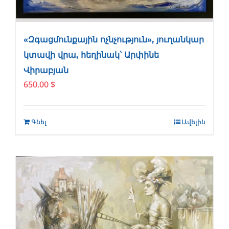
«Զգացմունքային ոչնչություն», յուղանկար
կտավի վրա, հեղինակ՝ Արփինե
Վիրաբյան
650.00
$
Գնել
Ավելին