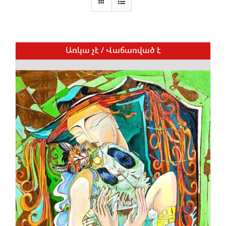
Առկա չէ / Վաճառված է