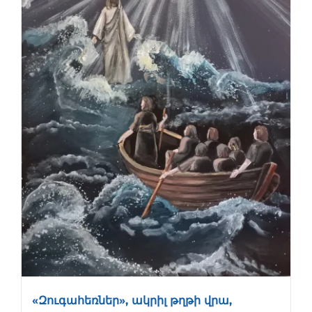
«Զուգահեռներ», ակրիլ թղթի վրա,