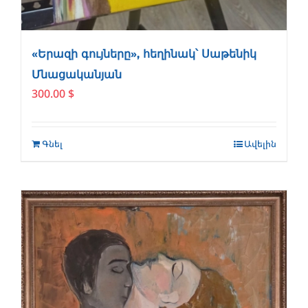
«Երազի գույները», հեղինակ՝ Սաթենիկ
Մնացականյան
300.00
$
Գնել
Ավելին