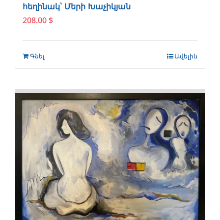
հեղինակ՝ Մերի Խաչիկյան
208.00
$
Գնել
Ավելին