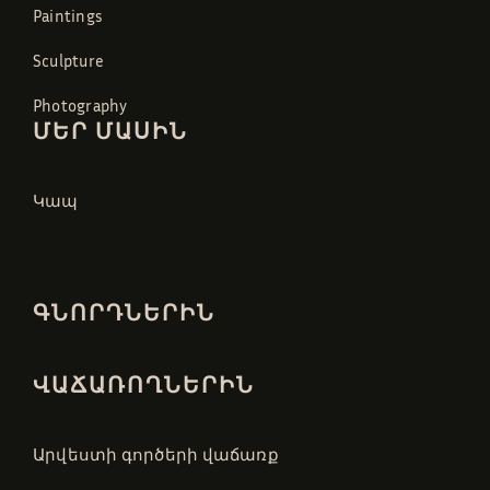
Paintings
Sculpture
Photography
ՄԵՐ ՄԱՍԻՆ
Կապ
ԳՆՈՐԴՆԵՐԻՆ
ՎԱՃԱՌՈՂՆԵՐԻՆ
Արվեստի գործերի վաճառք