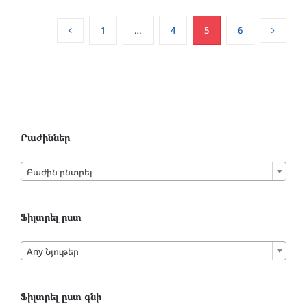
1
…
4
5
6
Բաժիններ

Բաժին ընտրել
Ֆիլտրել ըստ

Any Նյութեր
Ֆիլտրել ըստ գնի