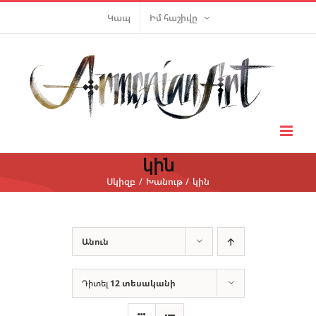
Skip
Կապ
Իմ հաշիվը
to
content
կին
Սկիզբ
Խանութ
կին
Անուն
Դիտել
12 տեսականի