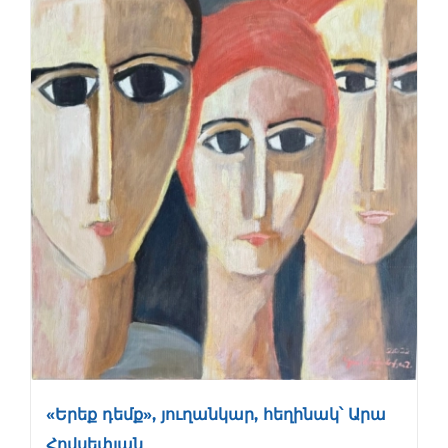
«Երեք դեմք», յուղանկար, հեղինակ՝ Արա
Հովսեփյան