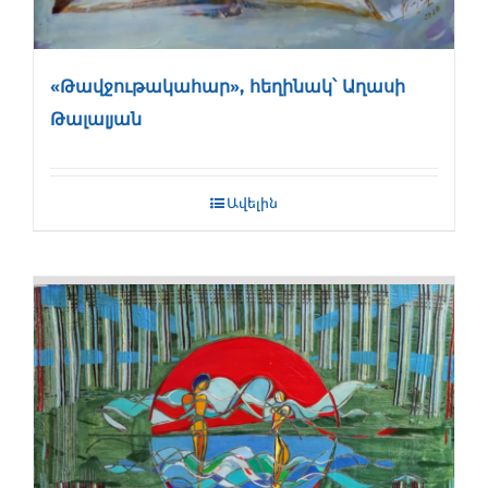
«Թավջութակահար», հեղինակ՝ Աղասի
Թալալյան
Ավելին