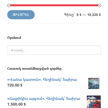
Գինը՝
—
0 $
10,320 $
ՖԻԼՏՐԵԼ
Min
Max
price
price
Որոնում
Հատուկ առանձնացված գործեր
«Վանա կատուն», հեղինակ՝ Տաիրա
720.00
$
«Հայրիկիս այգում», հեղինակ՝ Տաիրա
1,500.00
$