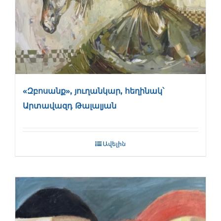
«Զբոսանք», յուղանկար, հեղինակ՝
Արտավազդ Թալալյան
Ավելին