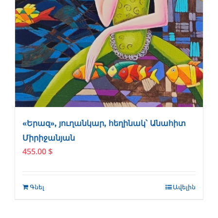
«Երազ», յուղանկար, հեղինակ՝ Անահիտ
Միրիջանյան
455.00
$
Գնել
Ավելին