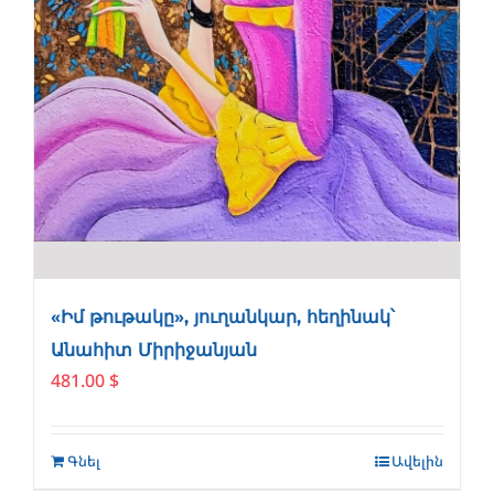
«Իմ թութակը», յուղանկար, հեղինակ՝
Անահիտ Միրիջանյան
481.00
$
Գնել
Ավելին