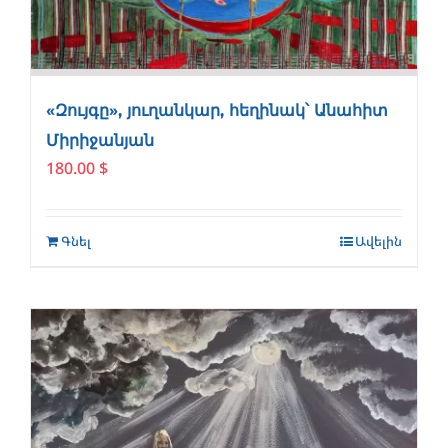
«Զույգը», յուղանկար, հեղինակ՝ Անահիտ
Միրիջանյան
180.00
$
Գնել
Ավելին