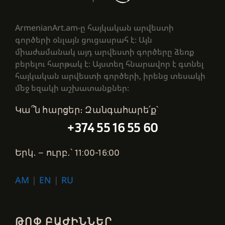
ArmenianArt.am-ը հայկական արվեստի
գործերի օնլայն ցուցասրահ է։ Այն
միաժամանակ այդ արվեստի գործերը ձեռք
բերելու հարթակ է։ Այստեղ հնարավոր է գտնել
հայկական արվեստի գործերի, իրենց տեսակի
մեջ եզակի աշխատանքներ։
Կա՞ն հարցեր։ Զանգահարե՛ք՝
+374 55 16 55 60
Երկ․ – ուրբ․՝ 11:00-16:00
AM
|
EN
|
RU
ԹՈՓ ԲԱԺԻՆՆԵՐ