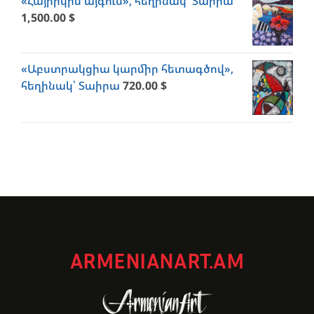
«Հայրիկիս այգում», հեղինակ՝ Տաիրա
1,500.00
$
«Աբստրակցիա կարմիր հետագծով»,
հեղինակ՝ Տաիրա
720.00
$
ARMENIANART.AM