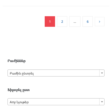
1
2
…
6
Բաժիններ

Բաժին ընտրել
Ֆիլտրել ըստ

Any Նյութեր