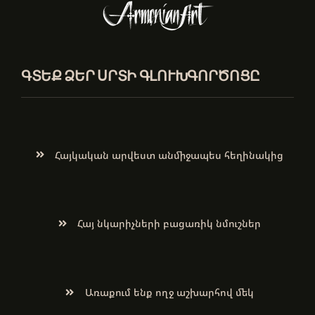
ԳՏԵՔ ՁԵՐ ՍՐՏԻ ԳԼՈՒԽԳՈՐԾՈՑԸ
Հայկական արվեստ անմիջապես հեղինակից
Հայ նկարիչների բացառիկ նմուշներ
Առաքում ենք ողջ աշխարհով մեկ