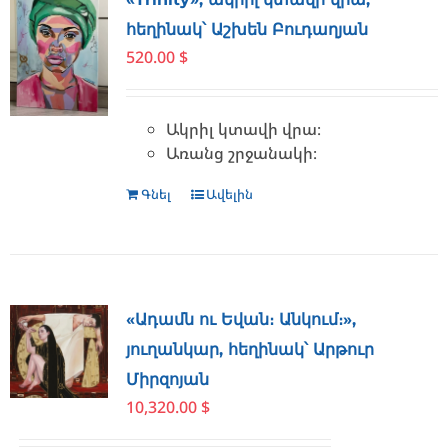
հեղինակ՝ Աշխեն Բուդաղյան
520.00
$
Ա
կրիլ կտավի վրա։
Առանց շրջանակի։
Գնել
Ավելին
«Ադամն ու Եվան։ Անկում։»,
յուղանկար, հեղինակ՝ Արթուր
Միրզոյան
10,320.00
$