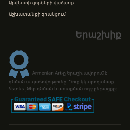
Արվեստի գործերի վաճառք
Աշխատանքի գրանցում
Երաշխիք
Armenian Art-ը երաշխավորում է
գնման ապահովությունը: Դուք կկարողանաք
հետևել Ձեր գնման և առաքման ողջ ընթացքը: