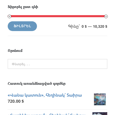
Ֆիլտրել ըստ գնի
Գինը՝
—
0 $
10,320 $
ՖԻԼՏՐԵԼ
Min
Max
price
price
Որոնում
Հատուկ առանձնացված գործեր
«Վանա կատուն», հեղինակ՝ Տաիրա
720.00
$