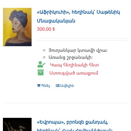
«Աֆրիկուհի», հեղինակ՝ Սաթենիկ
Մնացականյան
300.00
$
Յուղանկար կտավի վրա։
Առանց շրջանակի։
Կապ հեղինակի հետ
Ստուգված առաքում
Գնել
Ավելին
«Եվրոպա», բրոնզե քանդակ,
հեղինակ՝ Հայկ Հովհաննիսյան