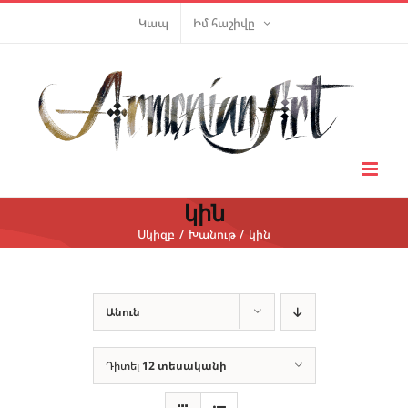
Skip
Կապ
Իմ հաշիվը
to
content
կին
Սկիզբ
Խանութ
կին
Անուն
Դիտել
12 տեսականի