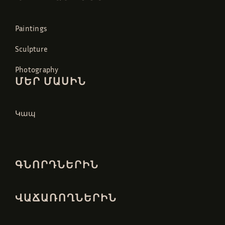
Paintings
Sculpture
Photography
ՄԵՐ ՄԱՍԻՆ
Կապ
ԳՆՈՐԴՆԵՐԻՆ
ՎԱՃԱՌՈՂՆԵՐԻՆ