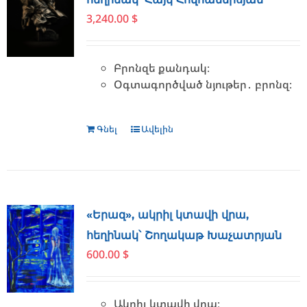
3,240.00
$
Բրոնզե քանդակ։
Օգտագործված նյութեր․ բրոնզ։
Գնել
Ավելին
«Երազ», ակրիլ կտավի վրա,
հեղինակ՝ Շողակաթ Խաչատրյան
600.00
$
Ակրիլ կտավի վրա։