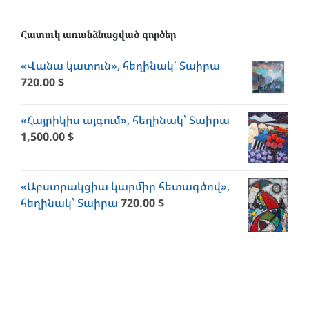
Հատուկ առանձնացված գործեր
«Վանա կատուն», հեղինակ՝ Տաիրա
720.00
$
«Հայրիկիս այգում», հեղինակ՝ Տաիրա
1,500.00
$
«Աբստրակցիա կարմիր հետագծով»,
հեղինակ՝ Տաիրա
720.00
$