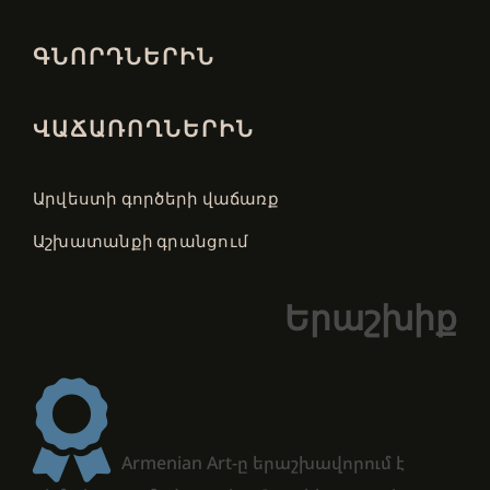
ԳՆՈՐԴՆԵՐԻՆ
ՎԱՃԱՌՈՂՆԵՐԻՆ
Արվեստի գործերի վաճառք
Աշխատանքի գրանցում
Երաշխիք
Armenian Art-ը երաշխավորում է