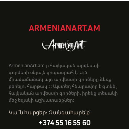
ARMENIANART.AM
ArmenianArt.am-ը հայկական արվեստի
գործերի օնլայն ցուցասրահ է։ Այն
միաժամանակ այդ արվեստի գործերը ձեռք
բերելու հարթակ է։ Այստեղ հնարավոր է գտնել
հայկական արվեստի գործերի, իրենց տեսակի
մեջ եզակի աշխատանքներ։
Կա՞ն հարցեր։ Զանգահարե՛ք՝
+374 55 16 55 60