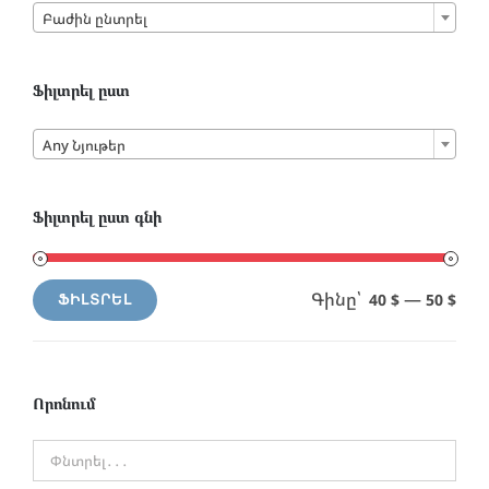
Բաժին ընտրել
Ֆիլտրել ըստ

Any Նյութեր
Ֆիլտրել ըստ գնի
Գինը՝
—
40 $
50 $
ՖԻԼՏՐԵԼ
Min
Max
price
price
Որոնում