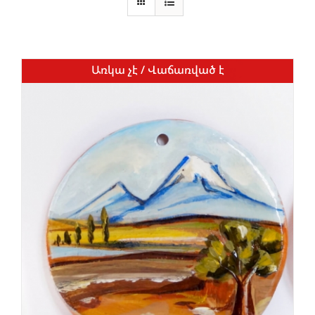
Առկա չէ / Վաճառված է