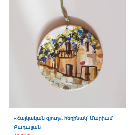
«Հայկական գյուղ», հեղինակ՝ Մարիամ
Բադալյան