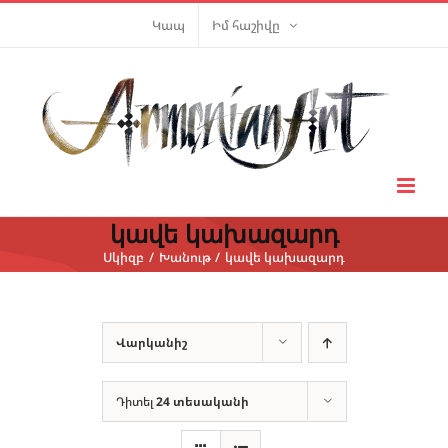
Skip
Կապ
Իմ հաշիվը
to
content
կավե կախազարդ
Սկիզբ
Խանութ
կավե կախազարդ
Վարկանիշ
Դիտել
24 տեսականի