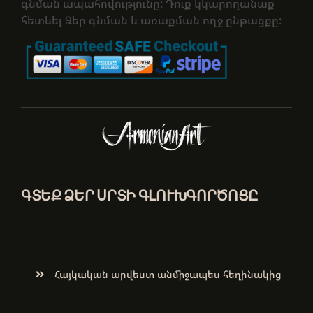
գնման ապահովությունը: Դուք կկարողանաք
հետևել Ձեր գնման և առաքման ողջ ընթացքը:
ԳՏԵՔ ՁԵՐ ՍՐՏԻ ԳԼՈՒԽԳՈՐԾՈՑԸ
Հայկական արվեստ անմիջապես հեղինակից