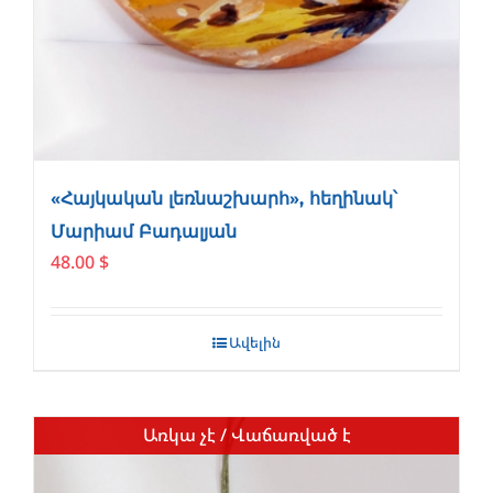
«Հայկական լեռնաշխարհ», հեղինակ՝
Մարիամ Բադալյան
48.00
$
Ավելին
Առկա չէ / Վաճառված է