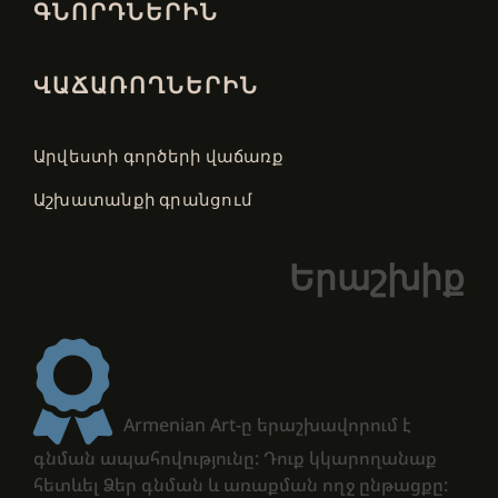
ԳՆՈՐԴՆԵՐԻՆ
ՎԱՃԱՌՈՂՆԵՐԻՆ
Արվեստի գործերի վաճառք
Աշխատանքի գրանցում
Երաշխիք
Armenian Art-ը երաշխավորում է
գնման ապահովությունը: Դուք կկարողանաք
հետևել Ձեր գնման և առաքման ողջ ընթացքը: