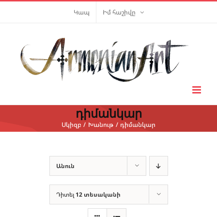
Skip
Կապ
Իմ հաշիվը
to
content
դիմանկար
Սկիզբ
Խանութ
դիմանկար
Անուն
Դիտել
12 տեսականի