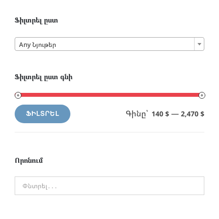
Ֆիլտրել ըստ

Any Նյութեր
Ֆիլտրել ըստ գնի
Գինը՝
—
140 $
2,470 $
ՖԻԼՏՐԵԼ
Min
Max
price
price
Որոնում