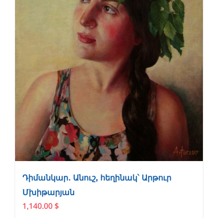
Դիմանկար․ Անուշ, հեղինակ՝ Արթուր
Մխիթարյան
1,140.00
$