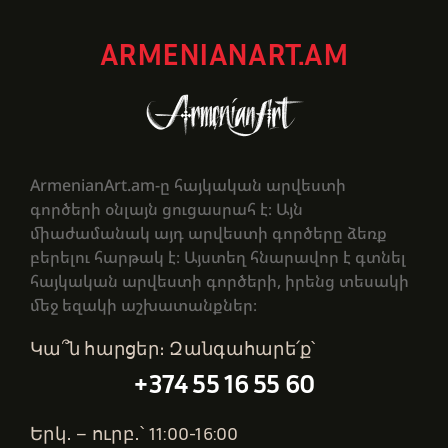
ARMENIANART.AM
ArmenianArt.am-ը հայկական արվեստի
գործերի օնլայն ցուցասրահ է։ Այն
միաժամանակ այդ արվեստի գործերը ձեռք
բերելու հարթակ է։ Այստեղ հնարավոր է գտնել
հայկական արվեստի գործերի, իրենց տեսակի
մեջ եզակի աշխատանքներ։
Կա՞ն հարցեր։ Զանգահարե՛ք՝
+374 55 16 55 60
Երկ․ – ուրբ․՝ 11:00-16:00