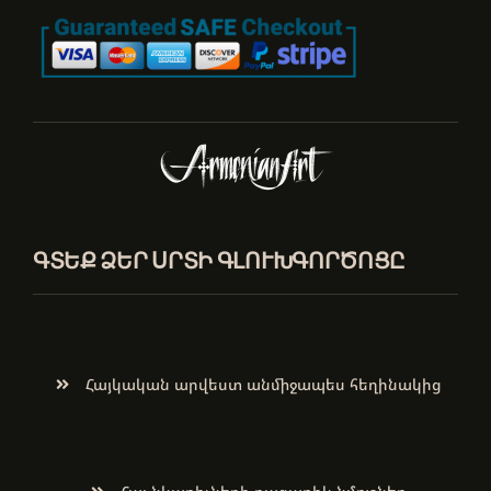
ԳՏԵՔ ՁԵՐ ՍՐՏԻ ԳԼՈՒԽԳՈՐԾՈՑԸ
Հայկական արվեստ անմիջապես հեղինակից