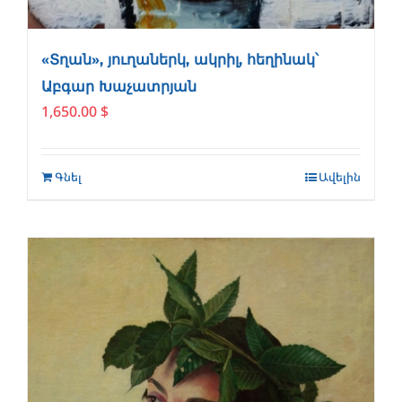
«Տղան», յուղաներկ, ակրիլ, հեղինակ՝
Աբգար Խաչատրյան
1,650.00
$
Գնել
Ավելին