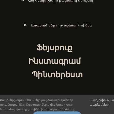
Հայ նկարիչների բացառիկ նմուշներ
Առաքում ենք ողջ աշխարհով մեկ
Ֆեյսբուք
Ինստագրամ
Պինտերեստ
Քուկիները օգնում են ավելի լավ ծառայություններ
(Գաղտնիության
տրամադրել ձեզ։ Օգտագործելով վեբ կայքը դուք
պայմաններ)։
© 2017-2026.
ArmenianArt.am
։ Բոլոր իրավունքները
համաձայնվում եք քուկիների մեր օգտագործմանը
պաշտպանված են:
Ընդհանուր դրույթներ և պայմաններ
։ |