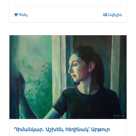
Գնել
Ավելին
Դիմանկար․ Աշխեն, հեղինակ՝ Արթուր