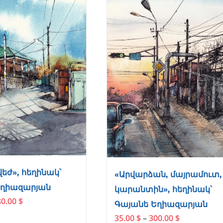
վեժ», հեղինակ՝
«Արվարձան, մայրամուտ,
Եղիազարյան
կարանտին», հեղինակ՝
Price
80.00
$
Գայանե Եղիազարյան
range:
Price
35.00
$
–
300.00
$