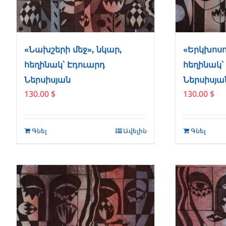
«Նախշերի մեջ», նկար,
«Երկխոսու
հեղինակ՝ Էդուարդ
հեղինակ՝
Ներսիսյան
Ներսիսյա
130.00
$
130.00
$
Գնել
Ավելին
Գնել