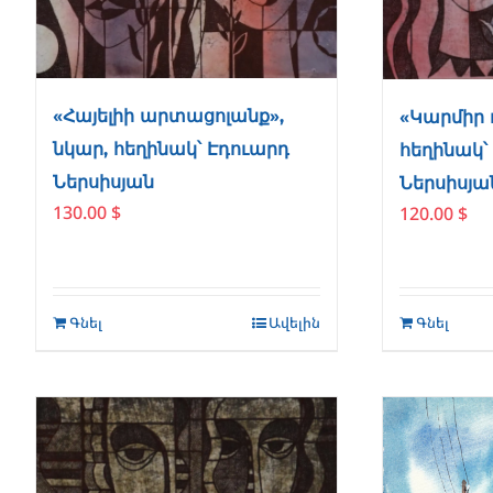
«Հայելիի արտացոլանք»,
«Կարմիր 
նկար, հեղինակ՝ Էդուարդ
հեղինակ՝
Ներսիսյան
Ներսիսյա
130.00
$
120.00
$
Գնել
Ավելին
Գնել