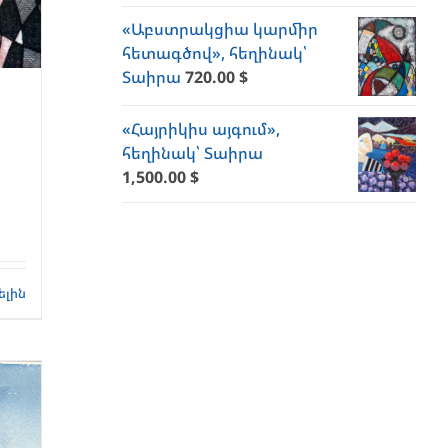
«Աբստրակցիա կարմիր
հետագծով», հեղինակ՝
Տաիրա
720.00
$
«Հայրիկիս այգում»,
հեղինակ՝ Տաիրա
1,500.00
$
ելին