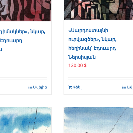
«Սարդոստայնի
դիմակներ», նկար,
ուրվագծեր», նկար,
 Էդուարդ
հեղինակ՝ Էդուարդ
ն
Ներսիսյան
120.00
$
Ավելին
Գնել
Ավ