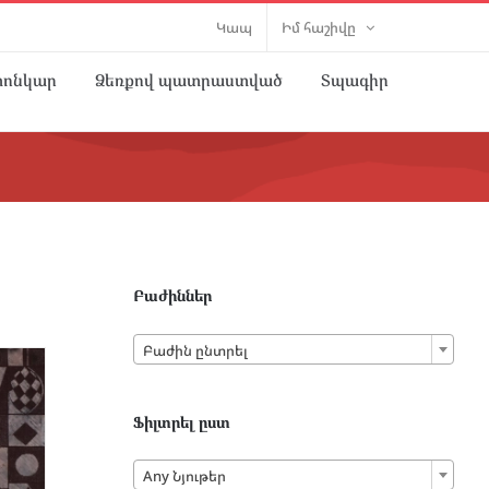
Կապ
Իմ հաշիվը
տոնկար
Ձեռքով պատրաստված
Տպագիր
Բաժիններ

Բաժին ընտրել
Ֆիլտրել ըստ

Any Նյութեր