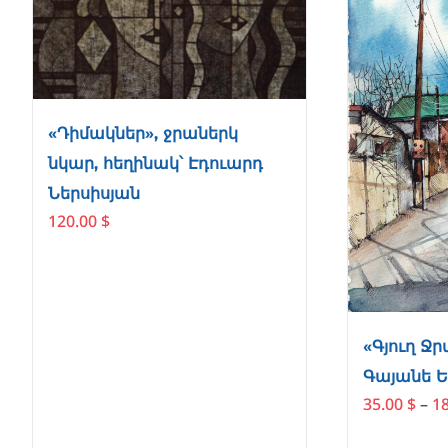
«Դիմակներ», ջրաներկ
նկար, հեղինակ՝ Էդուարդ
Ներսիսյան
120.00
$
«Գյուղ Ջր
Գայանե 
35.00
$
–
1