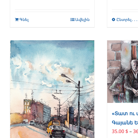
Գնել
Ավելին
Ընտրել․․
«Տատ ու 
Գայանե 
35.00
$
–
3