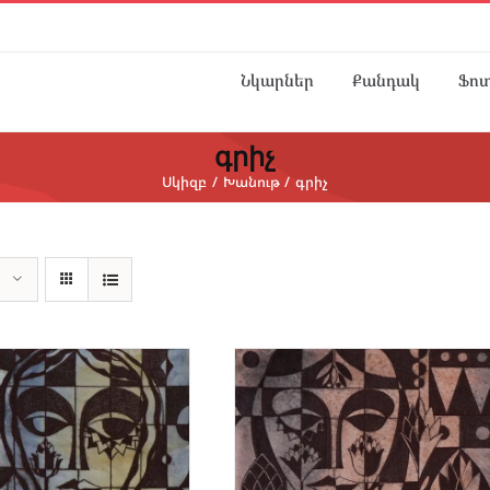
Նկարներ
Քանդակ
Ֆո
գրիչ
Սկիզբ
Խանութ
գրիչ