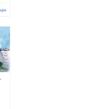
ելին
՝