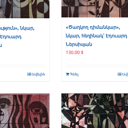
«Ծաղկող դիմանկար»,
թյուն», նկար,
նկար, հեղինակ՝ Էդուարդ
 Էդուարդ
Ներսիսյան
ն
130.00
$
Ավելին
Գնել
Ավ