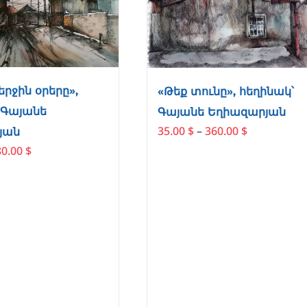
may
may
be
be
chosen
chosen
on
on
the
the
product
product
երջին օրերը»,
«Թեք տունը», հեղինակ՝
page
page
 Գայանե
Գայանե Եղիազարյան
Price
35.00
$
–
360.00
$
յան
range:
Price
80.00
$
35.00 $
range:
through
35.00 $
360.00 $
through
180.00 $