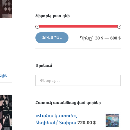
Ֆիլտրել ըստ գնի
Գինը՝
—
30 $
600 $
ՖԻԼՏՐԵԼ
Min
Max
price
price
Որոնում
ելին
Հատուկ առանձնացված գործեր
«Վանա կատուն»,
հեղինակ՝ Տաիրա
720.00
$