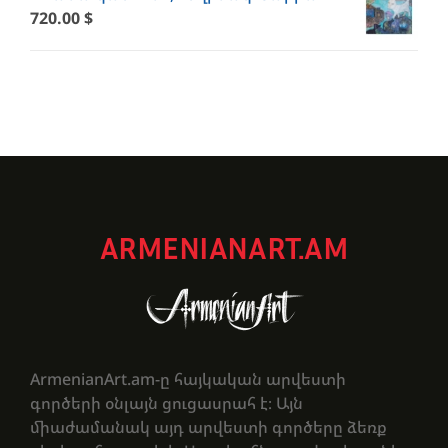
720.00
$
ARMENIANART.AM
ArmenianArt.am-ը հայկական արվեստի
գործերի օնլայն ցուցասրահ է։ Այն
միաժամանակ այդ արվեստի գործերը ձեռք