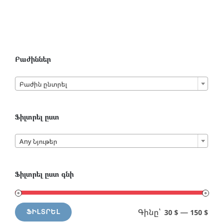
Բաժիններ

Բաժին ընտրել
Ֆիլտրել ըստ

Any Նյութեր
Ֆիլտրել ըստ գնի
Գինը՝
—
30 $
150 $
ՖԻԼՏՐԵԼ
Min
Max