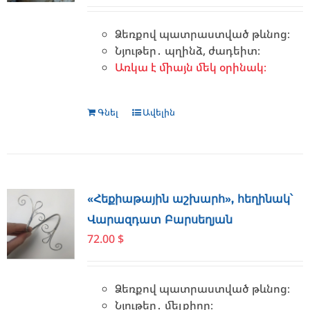
Ձեռքով պատրաստված թևնոց։
Նյութեր․ պղինձ, ժադեիտ։
Առկա է միայն մեկ օրինակ։
Գնել
Ավելին
«Հեքիաթային աշխարհ», հեղինակ՝
Վարազդատ Բարսեղյան
72.00
$
Ձեռքով պատրաստված թևնոց։
Նյութեր․ մելքիոր։