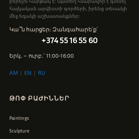
բերելու հարթակ է։ Այստեղ հնարավոր է գտնել
հայկական արվեստի գործերի, իրենց տեսակի
մեջ եզակի աշխատանքներ։
Կա՞ն հարցեր։ Զանգահարե՛ք՝
+374 55 16 55 60
Երկ․ – ուրբ․՝ 11:00-16:00
AM
|
EN
|
RU
ԹՈՓ ԲԱԺԻՆՆԵՐ
Paintings
Sculpture