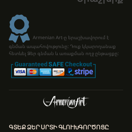
Armenian Art-ը երաշխավորում է
գնման ապահովությունը: Դուք կկարողանաք
հետևել Ձեր գնման և առաքման ողջ ընթացքը:
ԳՏԵՔ ՁԵՐ ՍՐՏԻ ԳԼՈՒԽԳՈՐԾՈՑԸ