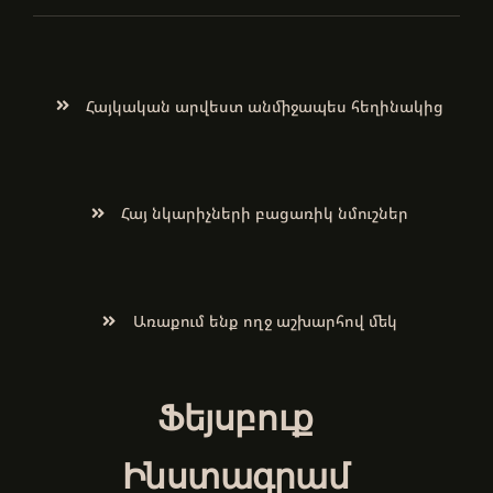
Հայկական արվեստ անմիջապես հեղինակից
Հայ նկարիչների բացառիկ նմուշներ
Առաքում ենք ողջ աշխարհով մեկ
Ֆեյսբուք
Ինստագրամ