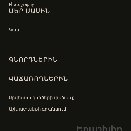
Photography
ՄԵՐ ՄԱՍԻՆ
Կապ
ԳՆՈՐԴՆԵՐԻՆ
ՎԱՃԱՌՈՂՆԵՐԻՆ
Արվեստի գործերի վաճառք
Աշխատանքի գրանցում
Երաշխիք