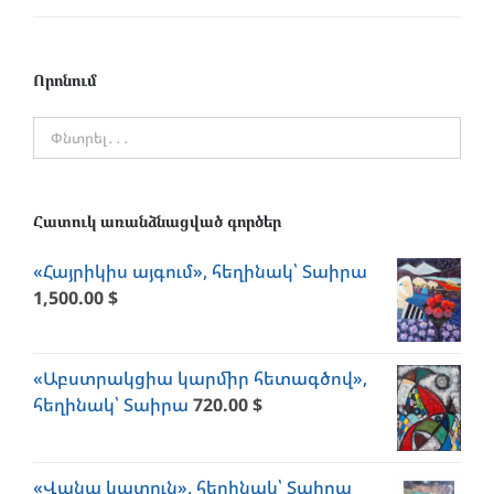
price
price
Որոնում
Հատուկ առանձնացված գործեր
«Հայրիկիս այգում», հեղինակ՝ Տաիրա
1,500.00
$
«Աբստրակցիա կարմիր հետագծով»,
հեղինակ՝ Տաիրա
720.00
$
«Վանա կատուն», հեղինակ՝ Տաիրա