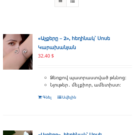
«Աչքերը – 2», հեղինակ՝ Սոսե
Կարախանյան
32.40
$
Ձեռքով պատրաստված թևնոց։
Նյութեր․ մելքիոր, ամետիստ։
Գնել
Ավելին
«Աչքերը», հեղինակ՝ Սոսե