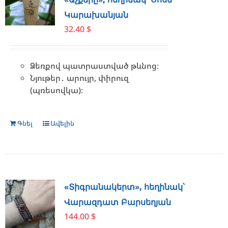
Կարախանյան
32.40
$
Ձեռքով պատրաստված թևնոց։
Նյութեր․ արույր, փիրուզ
(պռեսովկա)։
Գնել
Ավելին
«Տիգրանակերտ», հեղինակ՝
Վարազդատ Բարսեղյան
144.00
$