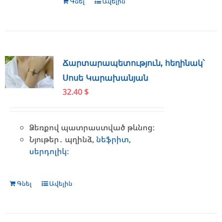
Գնել
Ավելին
Ճարտարապետություն, հեղինակ՝
Սոսե Կարախանյան
32.40
$
Ձեռքով պատրաստված թևնոց։
Նյութեր․ պղինձ,
նեֆրիտ
,
սերդոլիկ
։
Գնել
Ավելին