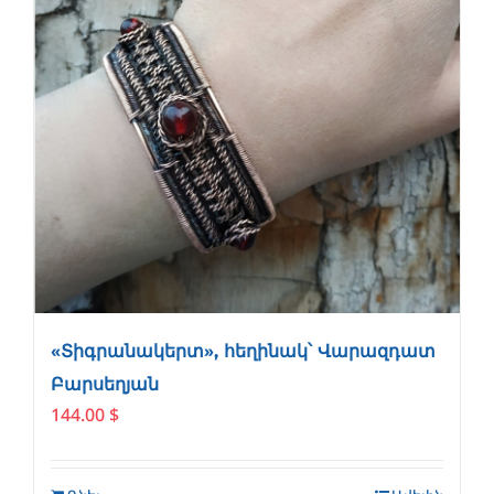
«Տիգրանակերտ», հեղինակ՝ Վարազդատ
Բարսեղյան
144.00
$