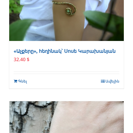
«Աչքերը», հեղինակ՝ Սոսե Կարախանյան
32.40
$
Գնել
Ավելին