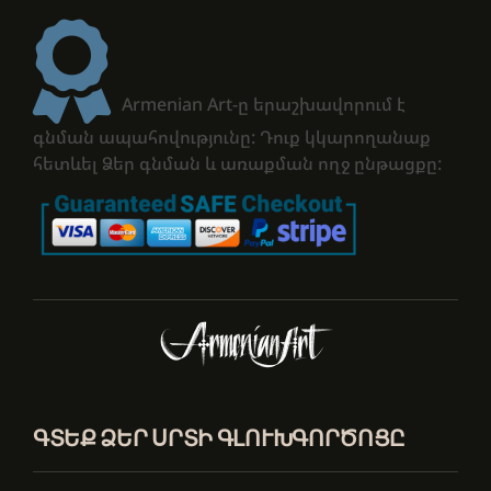
Armenian Art-ը երաշխավորում է
գնման ապահովությունը: Դուք կկարողանաք
հետևել Ձեր գնման և առաքման ողջ ընթացքը:
ԳՏԵՔ ՁԵՐ ՍՐՏԻ ԳԼՈՒԽԳՈՐԾՈՑԸ