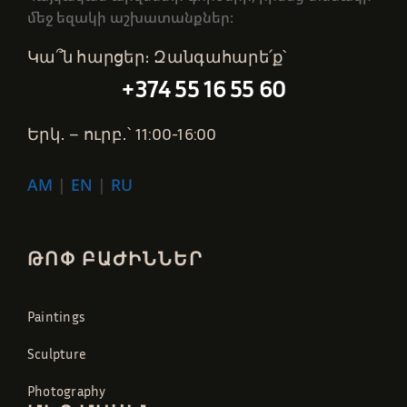
մեջ եզակի աշխատանքներ։
Կա՞ն հարցեր։ Զանգահարե՛ք՝
+374 55 16 55 60
Երկ․ – ուրբ․՝ 11:00-16:00
AM
|
EN
|
RU
ԹՈՓ ԲԱԺԻՆՆԵՐ
Paintings
Sculpture
Photography