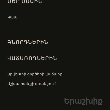
ՄԵՐ ՄԱՍԻՆ
Կապ
ԳՆՈՐԴՆԵՐԻՆ
ՎԱՃԱՌՈՂՆԵՐԻՆ
Արվեստի գործերի վաճառք
Աշխատանքի գրանցում
Երաշխիք