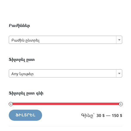
Բաժիններ

Բաժին ընտրել
Ֆիլտրել ըստ

Any Նյութեր
Ֆիլտրել ըստ գնի
Գինը՝
—
30 $
150 $
ՖԻԼՏՐԵԼ
Min
Max
price
price