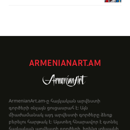
ARMENIANART.AM
ArmenianArt.am-ը հայկական արվեստի
գործերի օնլայն ցուցասրահ է։ Այն
միաժամանակ այդ արվեստի գործերը ձեռք
բերելու հարթակ է։ Այստեղ հնարավոր է գտնել
հայկական արվեստի գործերի, իրենց տեսակի