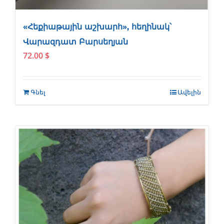
«Հեքիաթային աշխարհ», հեղինակ՝
Վարազդատ Բարսեղյան
72.00
$
Գնել
Ավելին