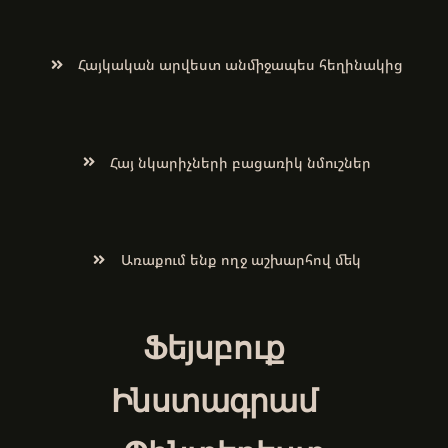
Հայկական արվեստ անմիջապես հեղինակից
Հայ նկարիչների բացառիկ նմուշներ
Առաքում ենք ողջ աշխարհով մեկ
Ֆեյսբուք
Ինստագրամ