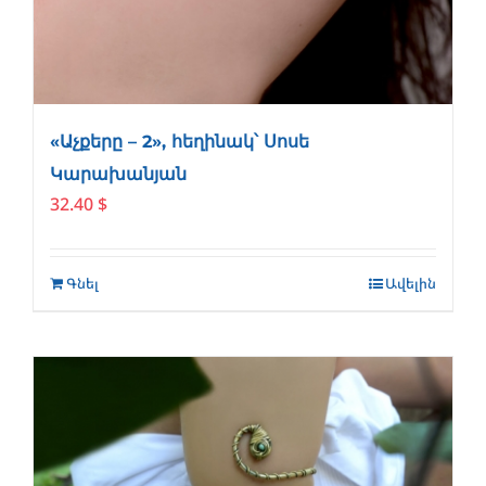
«Աչքերը – 2», հեղինակ՝ Սոսե
Կարախանյան
32.40
$
Գնել
Ավելին