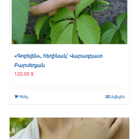
«Գոբելեն», հեղինակ՝ Վարազդատ
Բարսեղյան
120.00
$
Գնել
Ավելին