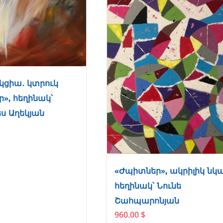
կցիա․ կտրուկ
ր», հեղինակ՝
ս Աղեկյան
«Ժպիտներ», ակրիլիկ նկա
հեղինակ՝ Նունե
Շահպարոնյան
960.00
$