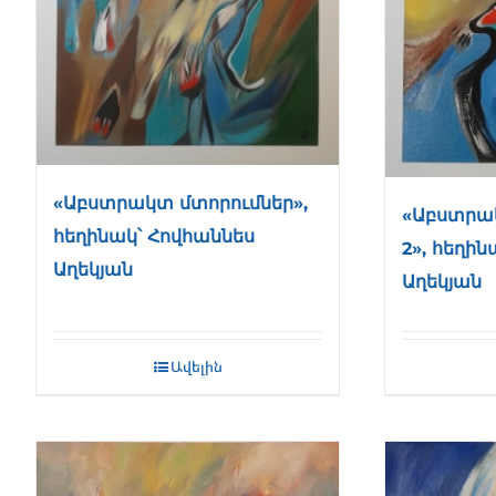
«Աբստրակտ մտորումներ»,
«Աբստրա
հեղինակ՝ Հովհաննես
2», հեղի
Աղեկյան
Աղեկյան
Ավելին