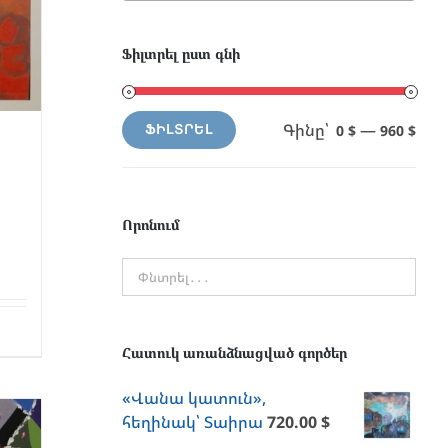
Ֆիլտրել ըստ գնի
Գինը՝
—
0 $
960 $
ՖԻԼՏՐԵԼ
Min
Max
price
price
Որոնում
Հատուկ առանձնացված գործեր
«Վանա կատուն»,
հեղինակ՝ Տաիրա
720.00
$