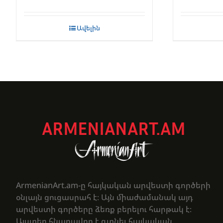
Ավելին
ARMENIANART.AM
ArmenianArt.am-ը հայկական արվեստի գործերի
օնլայն ցուցասրահ է։ Այն միաժամանակ այդ
արվեստի գործերը ձեռք բերելու հարթակ է։
Այստեղ հնարավոր է գտնել հայկական