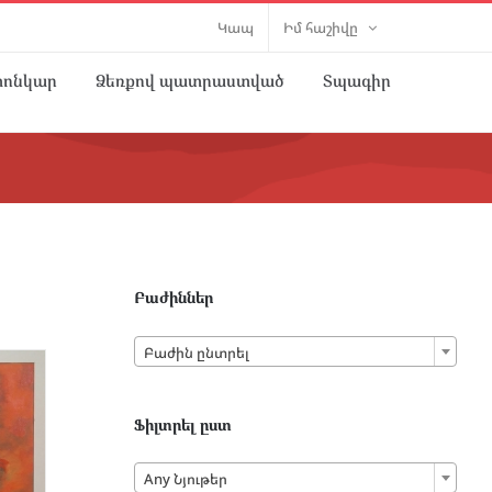
Կապ
Իմ հաշիվը
տոնկար
Ձեռքով պատրաստված
Տպագիր
Բաժիններ

Բաժին ընտրել
Ֆիլտրել ըստ

Any Նյութեր