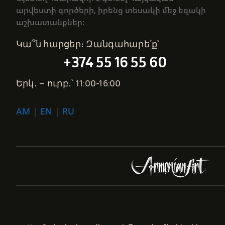
արվեստի գործերի, իրենց տեսակի մեջ եզակի
աշխատանքներ։
Կա՞ն հարցեր։ Զանգահարե՛ք՝
+374 55 16 55 60
Երկ․ – ուրբ․՝ 11:00-16:00
AM
|
EN
|
RU