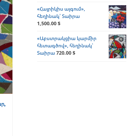
«Հայրիկիս այգում»,
հեղինակ՝ Տաիրա
1,500.00
$
«Աբստրակցիա կարմիր
հետագծով», հեղինակ՝
Տաիրա
720.00
$
ր,