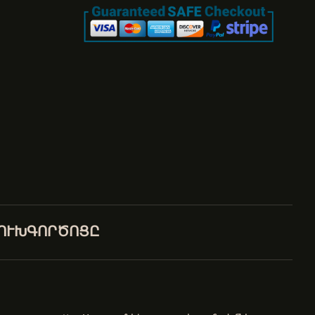
ԼՈՒԽԳՈՐԾՈՑԸ