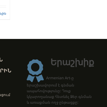
ելին
Ն
Երաշխիք
ՐԻՆ
Armenian Art-ը
երաշխավորում է գնման
ապահովությունը: Դուք
ցում
կկարողանաք հետևել Ձեր գնման
և առաքման ողջ ընթացքը: