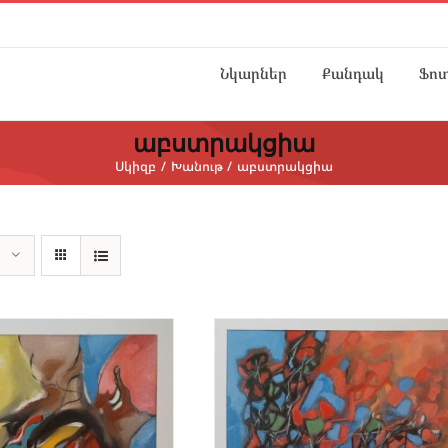
Նկարներ
Քանդակ
Ֆո
աբստրակցիա
Սկիզբ
Խանութ
աբստրակցիա