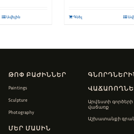
Ավելին
Գնել
Ավ
ԹՈՓ ԲԱԺԻՆՆԵՐ
ԳՆՈՐԴՆԵՐԻ
ՎԱՃԱՌՈՂՆԵ
Paintings
Sculpture
Արվեստի գործերի
վաճառք
Photography
Աշխատանքի գրան
ՄԵՐ ՄԱՍԻՆ