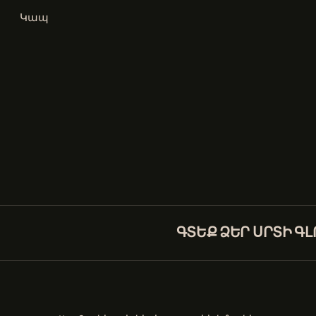
Կապ
ԳՏԵՔ ՁԵՐ ՍՐՏԻ Գ