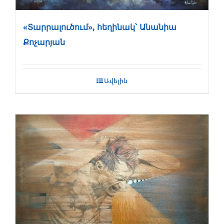
«Տարրալուծում», հեղինակ՝ Անանիա
Քոչարյան
Ավելին