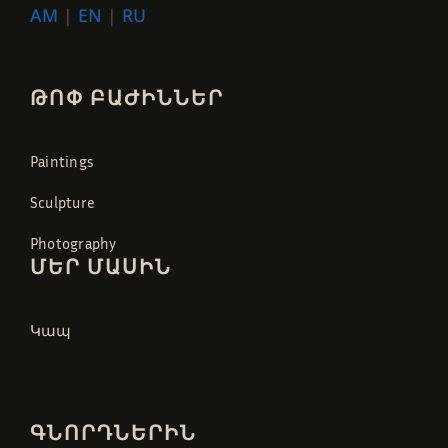
AM
|
EN
|
RU
ԹՈՓ ԲԱԺԻՆՆԵՐ
Paintings
Sculpture
Photography
ՄԵՐ ՄԱՍԻՆ
Կապ
ԳՆՈՐԴՆԵՐԻՆ