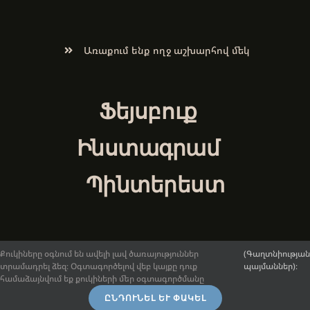
Առաքում ենք ողջ աշխարհով մեկ
Ֆեյսբուք
Ինստագրամ
Պինտերեստ
Քուկիները օգնում են ավելի լավ ծառայություններ
(Գաղտնիության
տրամադրել ձեզ։ Օգտագործելով վեբ կայքը դուք
պայմաններ)։
© 2017-2026.
ArmenianArt.am
։ Բոլոր իրավունքները
համաձայնվում եք քուկիների մեր օգտագործմանը
պաշտպանված են:
Ընդհանուր դրույթներ և պայմաններ
։ |
ԸՆԴՈՒՆԵԼ ԵՒ ՓԱԿԵԼ
Կայքի պատրաստումը՝
Abstract