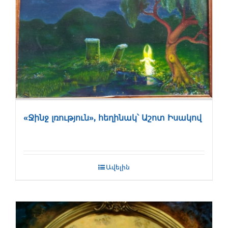
«Ջինջ լռություն», հեղինակ՝ Աշոտ Իսակով
Ավելին