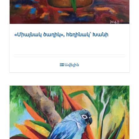
«Միայնակ ծաղիկ», հեղինակ՝ Խանի
Ավելին