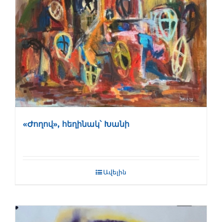
«Ժողով», հեղինակ՝ Խանի
Ավելին