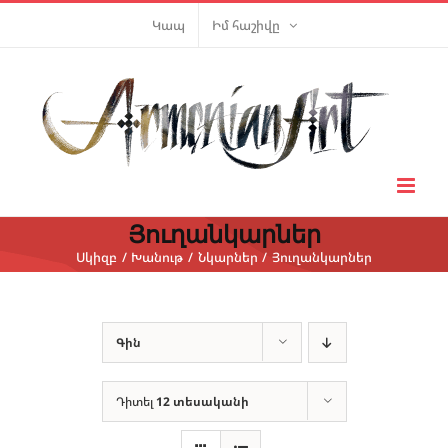
Skip
Կապ
Իմ հաշիվը
to
content
Յուղանկարներ
Սկիզբ
Խանութ
Նկարներ
Յուղանկարներ
Գին
Դիտել
12 տեսականի