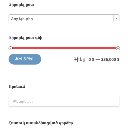
Ֆիլտրել ըստ

Any Նյութեր
Ֆիլտրել ըստ գնի
Գինը՝
—
0 $
336,000 $
ՖԻԼՏՐԵԼ
Min
Max
price
price
Որոնում
Հատուկ առանձնացված գործեր