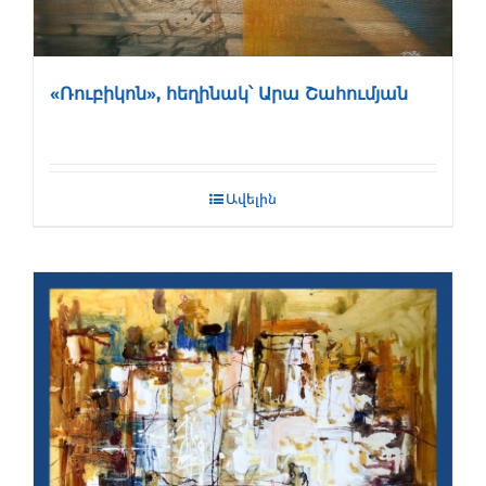
«Ռուբիկոն», հեղինակ՝ Արա Շահումյան
Ավելին