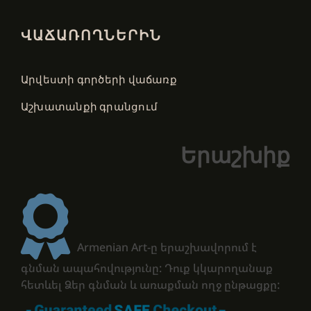
ՎԱՃԱՌՈՂՆԵՐԻՆ
Արվեստի գործերի վաճառք
Աշխատանքի գրանցում
Երաշխիք
Armenian Art-ը երաշխավորում է
գնման ապահովությունը: Դուք կկարողանաք
հետևել Ձեր գնման և առաքման ողջ ընթացքը: