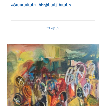
«Յասաման», հեղինակ՝ Խանի
Ավելին