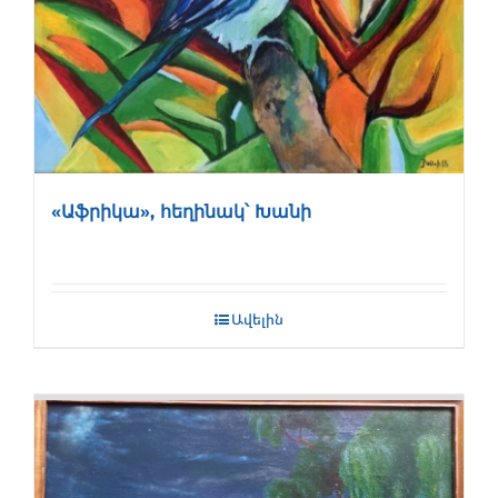
«Աֆրիկա», հեղինակ՝ Խանի
Ավելին