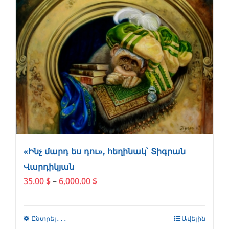
«Ինչ մարդ ես դու», հեղինակ՝ Տիգրան
Վարդիկյան
Price
35.00
$
–
6,000.00
$
range:
35.00 $
through
Ընտրել․․․
This
Ավելին