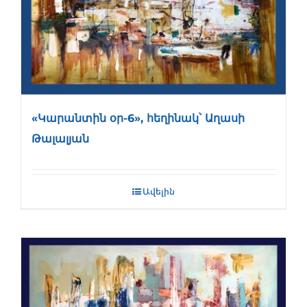
«Կարանտին օր-6», հեղինակ՝ Աղասի
Թալալյան
Ավելին