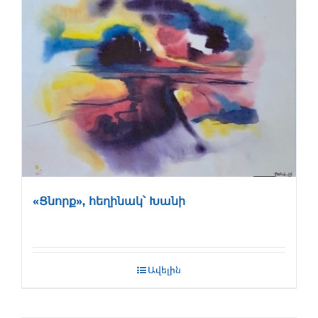
«Ցնորք», հեղինակ՝ Խանի
Ավելին