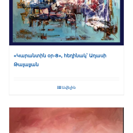
«Կարանտին օր-8», հեղինակ՝ Աղասի
Թալալյան
Ավելին