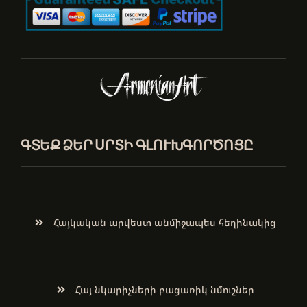
ԳՏԵՔ ՁԵՐ ՍՐՏԻ ԳԼՈՒԽԳՈՐԾՈՑԸ
Հայկական արվեստ անմիջապես հեղինակից
Հայ նկարիչների բացառիկ նմուշներ