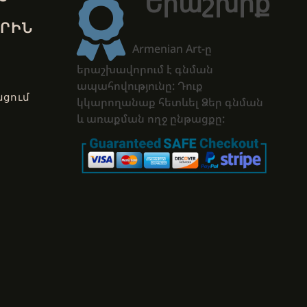
Երաշխիք
ՐԻՆ
Armenian Art-ը
երաշխավորում է գնման
ապահովությունը: Դուք
ցում
կկարողանաք հետևել Ձեր գնման
և առաքման ողջ ընթացքը: