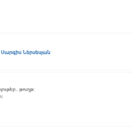
՝ Սարգիս Ներսեսյան
ութեր․ թուղթ։
ի։