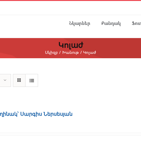
Նկարներ
Քանդակ
Ֆո
Կոլաժ
Սկիզբ
Խանութ
Կոլաժ
եղինակ՝ Սարգիս Ներսեսյան