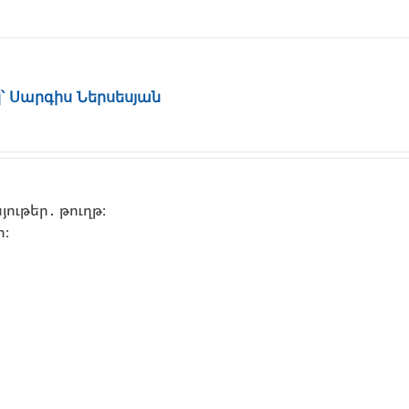
կ՝ Սարգիս Ներսեսյան
ութեր․ թուղթ։
ի։