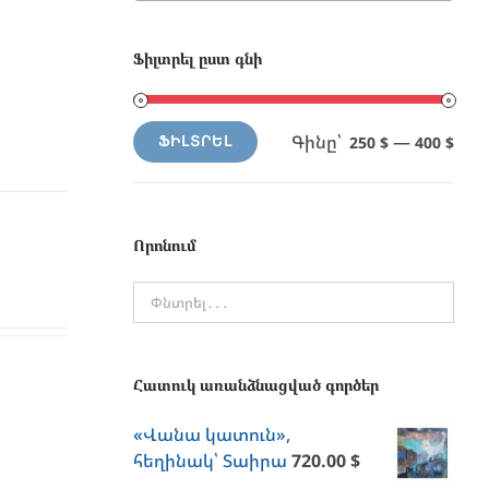
Ֆիլտրել ըստ գնի
Գինը՝
—
250 $
400 $
ՖԻԼՏՐԵԼ
Min
Max
price
price
Որոնում
Հատուկ առանձնացված գործեր
«Վանա կատուն»,
հեղինակ՝ Տաիրա
720.00
$