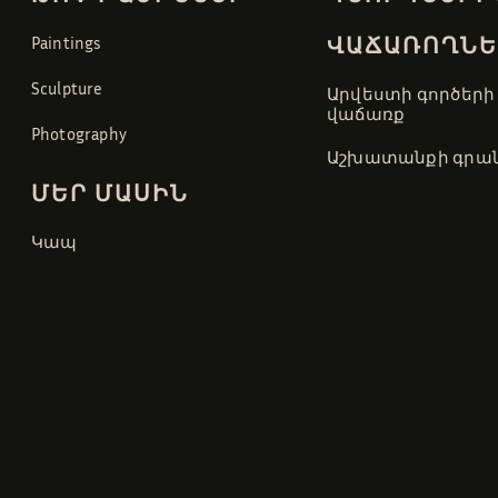
ՎԱՃԱՌՈՂՆԵ
Paintings
Sculpture
Արվեստի գործերի
վաճառք
Photography
Աշխատանքի գրան
ՄԵՐ ՄԱՍԻՆ
Կապ