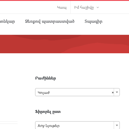
Կապ
Իմ հաշիվը
տոնկար
Ձեռքով պատրաստված
Տպագիր
Բաժիններ

Կոլաժ
×
Ֆիլտրել ըստ

Any Նյութեր