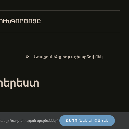
ԼՈՒԽԳՈՐԾՈՑԸ
Առաքում ենք ողջ աշխարհով մեկ
տերեստ
ծմանը
(Գաղտնիության պայմաններ)։
ԸՆԴՈՒՆԵԼ ԵՒ ՓԱԿԵԼ
Abstract