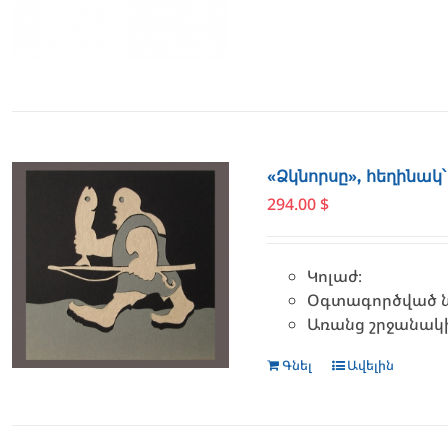
«Ձկնորսը», հեղինակ
294.00
$
Կոլաժ։
Օգտագործված նյ
Առանց շրջանակ
Գնել
Ավելին