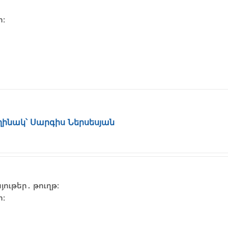
ի։
եղինակ՝ Սարգիս Ներսեսյան
ութեր․ թուղթ։
ի։