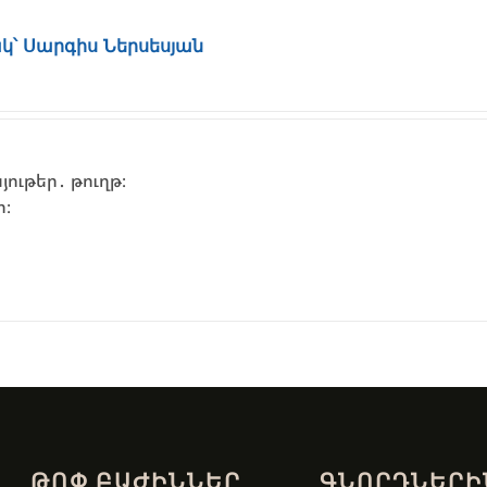
կ՝ Սարգիս Ներսեսյան
ութեր․ թուղթ։
ի։
ԹՈՓ ԲԱԺԻՆՆԵՐ
ԳՆՈՐԴՆԵՐԻ