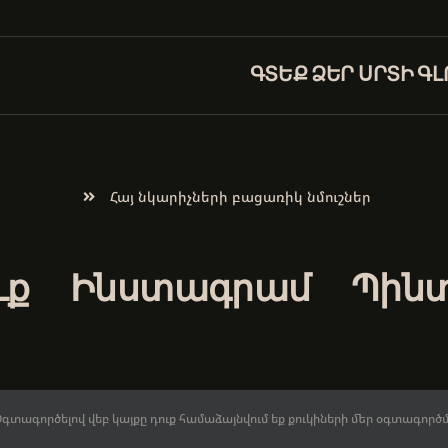
ԳՏԵՔ ՁԵՐ ՍՐՏԻ Գ
Հայ նկարիչների բացառիկ նմուշներ
ւք
Ինստագրամ
Պին
։ Օգտագործելով վեբ կայքը դուք համաձայնվում եք քուկիների մեր օգտագոր
ած են:
Ընդհանուր դրույթներ և պայմաններ
։ | Կայքի պատրաստումը՝