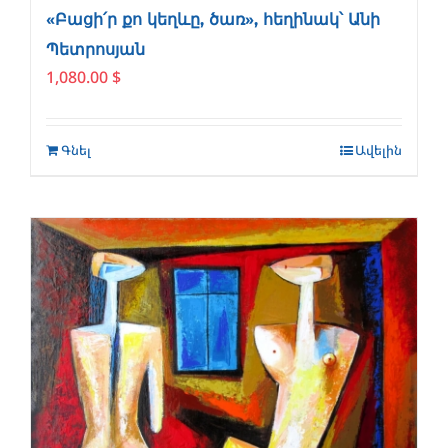
«Բացի՛ր քո կեղևը, ծառ», հեղինակ՝ Անի
Պետրոսյան
1,080.00
$
Գնել
Ավելին