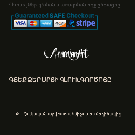
հետևել Ձեր գնման և առաքման ողջ ընթացքը:
ԳՏԵՔ ՁԵՐ ՍՐՏԻ ԳԼՈՒԽԳՈՐԾՈՑԸ
Հայկական արվեստ անմիջապես հեղինակից