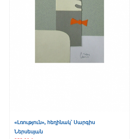
«Լռություն», հեղինակ՝ Սարգիս
Ներսեսյան