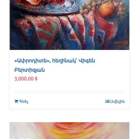
«Ափրոդիտե», հեղինակ՝ Վիգեն
Բերտիզյան
3,000.00
$
Գնել
Ավելին