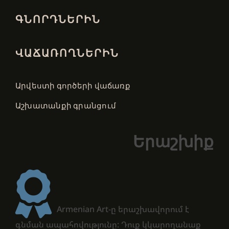
ԳՆՈՐԴՆԵՐԻՆ
ՎԱՃԱՌՈՂՆԵՐԻՆ
Արվեստի գործերի վաճառք
Աշխատանքի գրանցում
Երաշխիք
Armenian Art-ը երաշխավորում է
գնման ապահովությունը: Դուք կկարողանաք