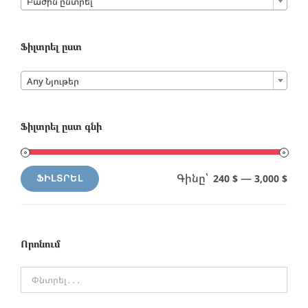
Բաժին ընտրել
Ֆիլտրել ըստ

Any Նյութեր
Ֆիլտրել ըստ գնի
Գինը՝
—
240 $
3,000 $
ՖԻԼՏՐԵԼ
Min
Max
price
price
Որոնում