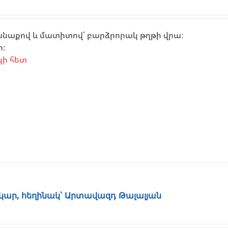
անաքով և մատիտով՝ բարձրորակ թղթի վրա։
ի։
կի հետ
կար, հեղինակ՝ Արտավազդ Թալալյան