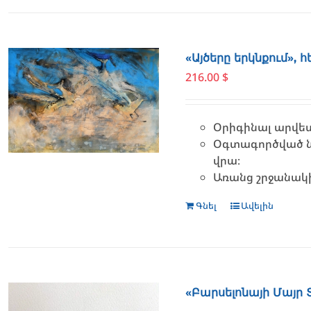
«Այծերը երկնքում»,
216.00
$
Օրիգինալ արվես
Օգտագործված ն
վրա։
Առանց շրջանակ
Գնել
Ավելին
«Բարսելոնայի Մայր