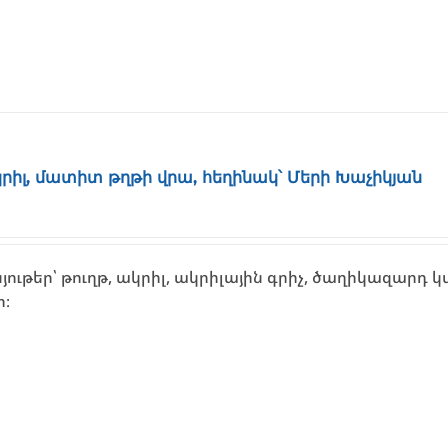
ակրիլ, մատիտ թղթի վրա, հեղինակ՝ Մերի Խաչիկյան
ւթեր՝ թուղթ, ակրիլ, ակրիլային գրիչ, ծաղիկազարդ կ
ի։