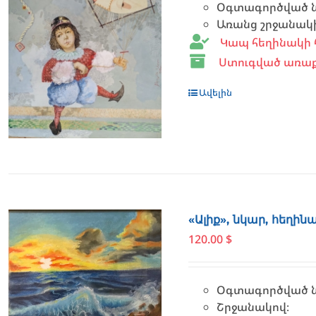
Օգտագործված նյո
Առանց շրջանակ
Կապ հեղինակի 
Ստուգված առաք
Ավելին
«Ալիք», նկար, հեղի
120.00
$
Օգտագործված նյ
Շրջանակով։