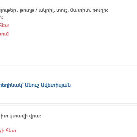
ւթեր․ թուղթ / ակրիլ, տուշ, մատիտ, թուղթ։
ի։
հետ
ում
 հեղինակ՝ Անուշ Ավետիսյան
տիտ կտավի վրա։
կի հետ