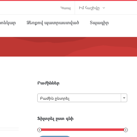
Կապ
Իմ հաշիվը
տոնկար
Ձեռքով պատրաստված
Տպագիր
Բաժիններ

Բաժին ընտրել
Ֆիլտրել ըստ գնի