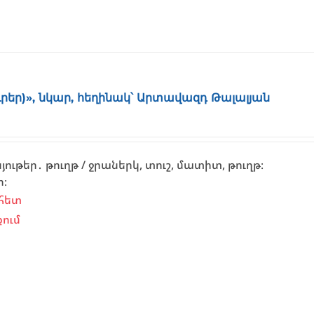
ուրեր)», նկար, հեղինակ՝ Արտավազդ Թալալյան
ւթեր․ թուղթ / ջրաներկ, տուշ, մատիտ, թուղթ։
ի։
հետ
ում