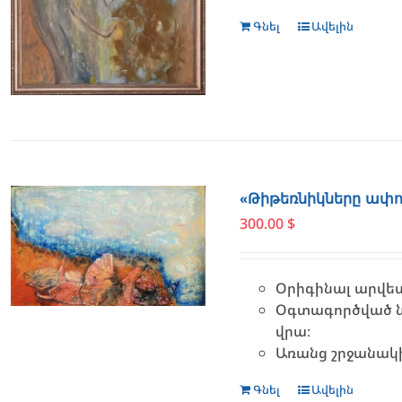
Գնել
Ավելին
«Թիթեռնիկները ափու
300.00
$
Օրիգինալ արվես
Օգտագործված ն
վրա։
Առանց շրջանակ
Գնել
Ավելին