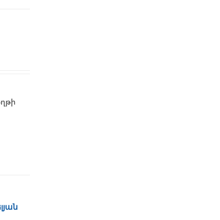
թղթի
լյան