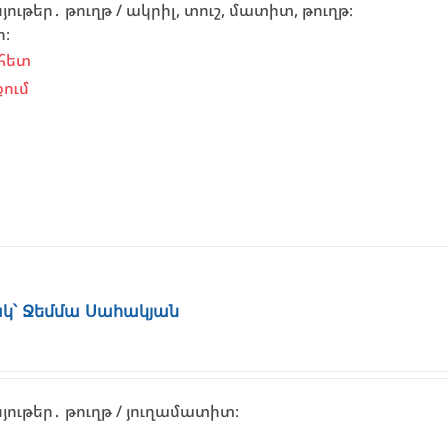
ւթեր․ թուղթ / ակրիլ, տուշ, մատիտ, թուղթ։
ի։
հետ
ում
նակ՝ Ջեմմա Սահակյան
ութեր․ թուղթ / յուղամատիտ։