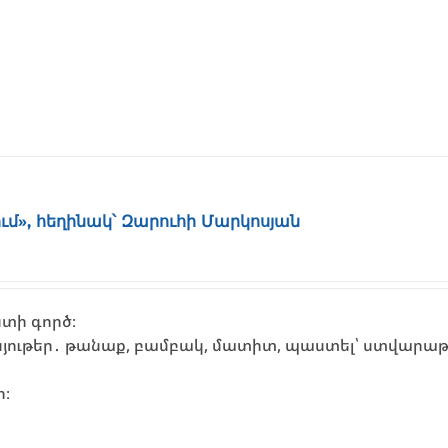
մ», հեղինակ՝ Զարուհի Մարկոսյան
տի գործ։
յութեր․ թանաք, բամբակ, մատիտ, պաստել՝ ստվարա
ի։