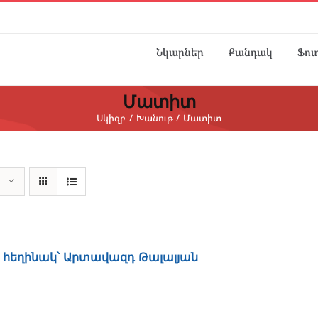
Նկարներ
Քանդակ
Ֆո
Մատիտ
Սկիզբ
Խանութ
Մատիտ
 հեղինակ՝ Արտավազդ Թալալյան