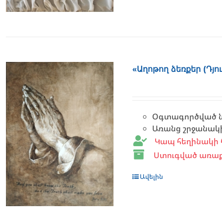
«Աղոթող ձեռքեր (Դյ
Օգտագործված նյո
Առանց շրջանակ
Կապ հեղինակի 
Ստուգված առաք
Ավելին