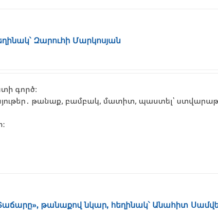
 հեղինակ՝ Զարուհի Մարկոսյան
տի գործ։
յութեր․ թանաք, բամբակ, մատիտ, պաստել՝ ստվարա
ի։
 Տաճարը», թանաքով նկար, հեղինակ՝ Անահիտ Սամվե