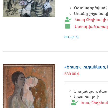
Օգտագործված նյո
Առանց շրջանակ
Կապ հեղինակի 
Ստուգված առաք
Ավելին
«Երազ», յուղանկար,
630.00
$
Յուղանկար, մա
Շրջանակով։
Կապ հեղինա