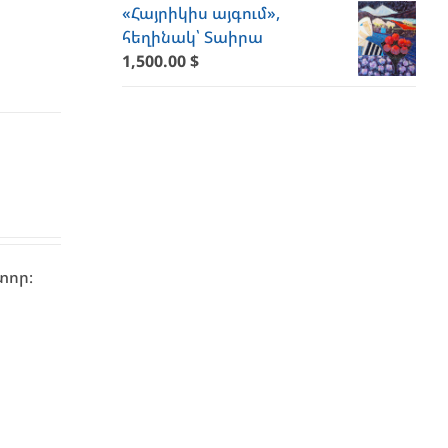
«Հայրիկիս այգում»,
հեղինակ՝ Տաիրա
1,500.00
$
տոր։