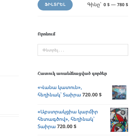
Գինը՝
—
0 $
780 $
ՖԻԼՏՐԵԼ
Min
Max
price
price
Որոնում
Հատուկ առանձնացված գործեր
«Վանա կատուն»,
հեղինակ՝ Տաիրա
720.00
$
«Աբստրակցիա կարմիր
հետագծով», հեղինակ՝
Տաիրա
720.00
$