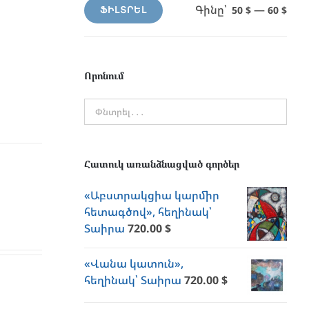
Գինը՝
—
50 $
60 $
ՖԻԼՏՐԵԼ
Min
Max
price
price
Որոնում
Հատուկ առանձնացված գործեր
«Աբստրակցիա կարմիր
հետագծով», հեղինակ՝
Տաիրա
720.00
$
«Վանա կատուն»,
հեղինակ՝ Տաիրա
720.00
$