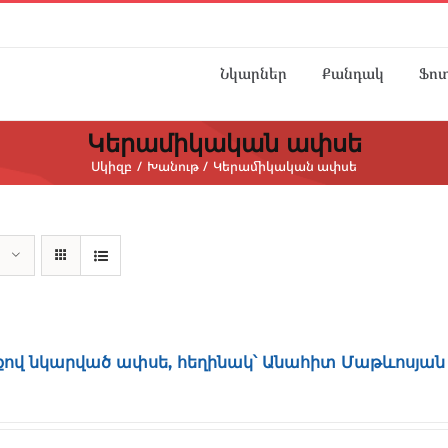
Նկարներ
Քանդակ
Ֆո
Կերամիկական ափսե
Սկիզբ
Խանութ
Կերամիկական ափսե
քով նկարված ափսե, հեղինակ՝ Անահիտ Մաթևոսյան