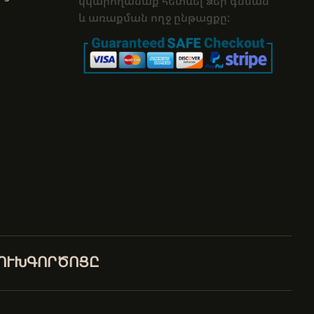
կկարողանաք հետևել Ձեր գնման
և առաքման ողջ ընթացքը:
ԼՈՒԽԳՈՐԾՈՑԸ