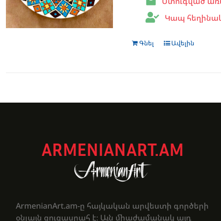
Ստուգված առ
Կապ հեղինա
Գնել
Ավելին
ARMENIANART.AM
ArmenianArt.am-ը հայկական արվեստի գործերի
օնլայն ցուցասրահ է։ Այն միաժամանակ այդ