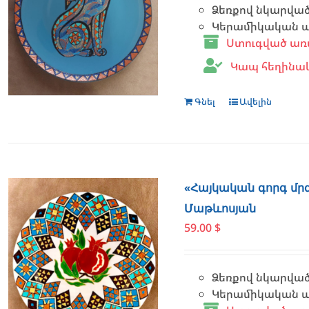
Ձեռքով նկարվա
Կերամիկական ափ
Ստուգված առ
Կապ հեղինա
Գնել
Ավելին
«Հայկական գորգ մր
Մաթևոսյան
59.00
$
Ձեռքով նկարվա
Կերամիկական ափ