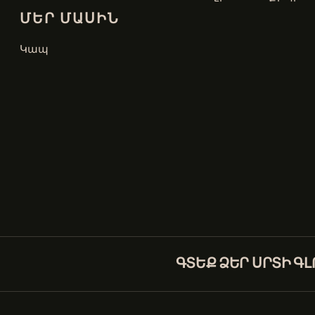
ՄԵՐ ՄԱՍԻՆ
Կապ
ԳՏԵՔ ՁԵՐ ՍՐՏԻ Գ