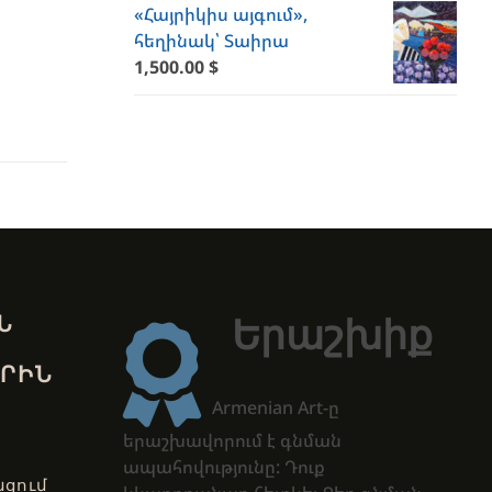
«Հայրիկիս այգում»,
հեղինակ՝ Տաիրա
1,500.00
$
Ն
Երաշխիք
ՐԻՆ
Armenian Art-ը
երաշխավորում է գնման
ապահովությունը: Դուք
ցում