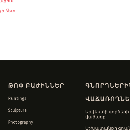
աքում
կի հետ
ԹՈՓ ԲԱԺԻՆՆԵՐ
ԳՆՈՐԴՆԵՐԻ
ՎԱՃԱՌՈՂՆԵ
Paintings
Sculpture
Արվեստի գործերի
վաճառք
Photography
Աշխատանքի գրան