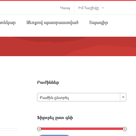
Կապ
Իմ հաշիվը
տոնկար
Ձեռքով պատրաստված
Տպագիր
Բաժիններ

Բաժին ընտրել
Ֆիլտրել ըստ գնի