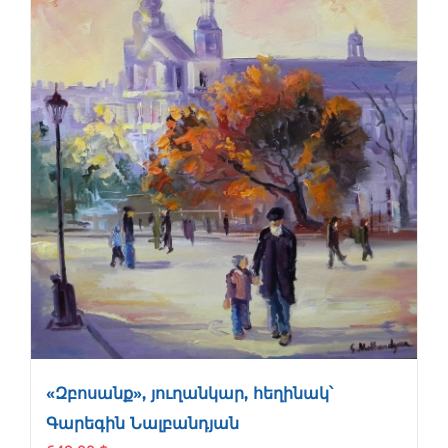
«Զբոսանք», յուղանկար, հեղինակ՝
Գարեգին Նալբանդյան