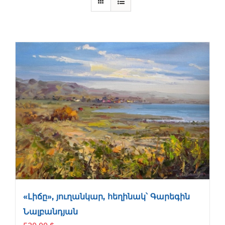
«Լիճը», յուղանկար, հեղինակ՝ Գարեգին
Նալբանդյան