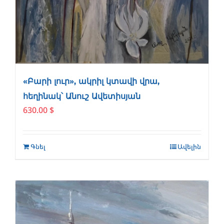
«Բարի լուր», ակրիլ կտավի վրա,
հեղինակ՝ Անուշ Ավետիսյան
630.00
$
Գնել
Ավելին