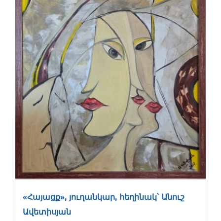
«Հայացք», յուղանկար, հեղինակ՝ Անուշ
Ավետիսյան