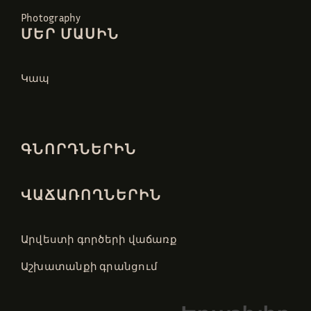
Photography
ՄԵՐ ՄԱՍԻՆ
Կապ
ԳՆՈՐԴՆԵՐԻՆ
ՎԱՃԱՌՈՂՆԵՐԻՆ
Արվեստի գործերի վաճառք
Աշխատանքի գրանցում