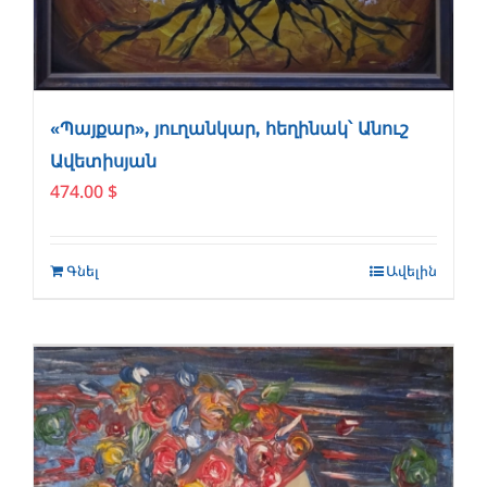
«Պայքար», յուղանկար, հեղինակ՝ Անուշ
Ավետիսյան
474.00
$
Գնել
Ավելին