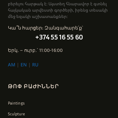
բերելու հարթակ է։ Այստեղ հնարավոր է գտնել
հայկական արվեստի գործերի, իրենց տեսակի
մեջ եզակի աշխատանքներ։
Կա՞ն հարցեր։ Զանգահարե՛ք՝
+374 55 16 55 60
Երկ․ – ուրբ․՝ 11:00-16:00
AM
|
EN
|
RU
ԹՈՓ ԲԱԺԻՆՆԵՐ
Paintings
Sculpture