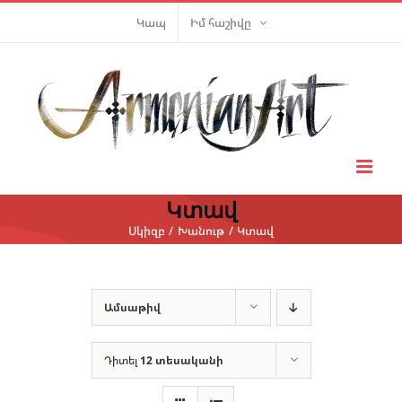
Skip
Կապ
Իմ հաշիվը
to
content
Կտավ
Սկիզբ
Խանութ
Կտավ
Ամսաթիվ
Դիտել
12 տեսականի