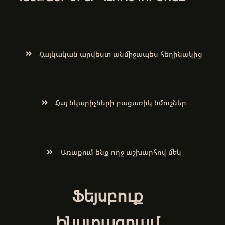
Հայկական արվեստ անմիջապես հեղինակից
Հայ նկարիչների բացառիկ նմուշներ
Առաքում ենք ողջ աշխարհով մեկ
Ֆեյսբուք
Ինստագրամ