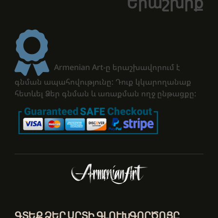
Երաշխիք
Armenian Art-ը երաշխավորում է
գնման ապահովությունը: Դուք կկարողանաք
հետևել Ձեր գնման և առաքման ողջ ընթացքը:
ԳՏԵՔ ՁԵՐ ՍՐՏԻ ԳԼՈՒԽԳՈՐԾՈՑԸ