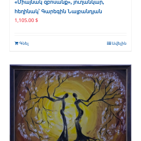
«Միայնակ զբոսանք», յուղանկար,
հեղինակ՝ Գարեգին Նալբանդյան
1,105.00
$
Գնել
Ավելին