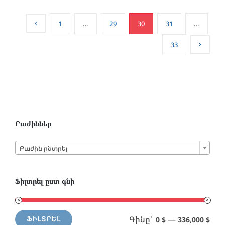
1
…
29
30
31
…
33
Բաժիններ

Բաժին ընտրել
Ֆիլտրել ըստ գնի
Գինը՝
—
0 $
336,000 $
ՖԻԼՏՐԵԼ
Min
Max